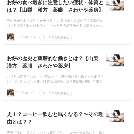
お餅の食べ過ぎに注意したい症状・体質と
は？【山梨 漢方 薬膳 さわたや薬房】
三が日が終わってからが要注意？ お餅の食べすぎが招く不調とは
お正月の三が日が終わると、「そろそろ通常モードに戻ろうかな」
そんな気分になりますよね。おせちも食べ終わり「そろそろお餅も
食べちゃわな...
2026-01-04
コータの食養生通信
お餅の歴史と薬膳的な働きとは？【山梨
漢方 薬膳 さわたや薬房】
お正月の定番「お餅」──実はとても奥が深い食べ物ですお正月と
いえば、やっぱりお餅。鏡餅にお雑煮、焼き餅に磯部餅。年末年始
になると、自然と食卓に並びますよね。正月三が日はおせちなども
あるため意外と...
2026-01-03
コータの食養生通信
え！？コーヒー飲むと眠くなる？〜その理
由とは？？
突然ですが、皆さんにひとつ質問です。「コーヒーを飲むと、眠く