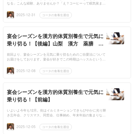
なる」こんな経験、ありませんか？「え？コーヒーって眠気覚まし
でしょ？」そう思われる方もきっと多いと思います。実は先日、オ
ンライン漢方...
2025-12-31
コータの食養生通信
宴会シーズンを漢方的体質別養生で元気に
乗り切る！【後編】山梨 漢方 薬膳 さ
わたや
前回より、宴会シーズンを元気に乗り切るためのご自愛法について
お届けをしております。宴会が好きでこの時期はハッスルという方
ももちろんいると思いますし、宴会が苦手で、参加してないといけ
ない飲み会...
2025-12-08
コータの食養生通信
宴会シーズンを漢方的体質別養生で元気に
乗り切る！【前編】
いよいよ今年も12月。街はイルミネーションできらびやかに光り輝
き忘年会、クリスマス、同窓会、仕事納め、年末年始の集まりな
ど、1年でもっとも外食や外出が多くなる時期です。子供の頃はこ
んな季節になるとウ...
2025-12-05
コータの食養生通信