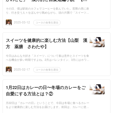
梨 漢方 さわたや】
その日、僕は駅前のカフェでコーヒーを飲んでいた。窓際の席に座
り、行き交う人々をぼんやり眺めながら、頭の片隅で「スイーツと
は一体なんだろう」と考えていた。 考えてみると、スイーツとい
うのは季節...
2025-03-12
コータの食養生通信
スイーツを健康的に楽しむ方法【山梨 漢
方 薬膳 さわたや】
今日はみんな大好き「スイーツ」について春は意外とスイーツを食
べる機会が多い時期ですよね。2月はバレンタイン、3月にはホワイ
トデーがありますし、暮れのお歳暮でもらったお菓子がまだ残って
いる、なんて...
2025-02-17
コータの食養生通信
1月22日はカレーの日〜冬場のカレーをご
自愛にする方法とは？②
月22日は『カレーの日』ということで、今回は冬場に食べるカレー
をより健康的に楽しむ方法をお届けします。前回は、カレーに使わ
れるスパイスが漢方薬の原料としても活用される生薬であることを