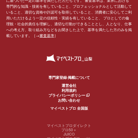
に基づいた一定の基準を満たした方たちです。 審査基準は、業界における
専門的な知識・技術を有していること、プロフェッショナルとして活動して
いること、適切な資格や許認可を取得していること、消費者に安心してご利
用いただけるよう一定の信頼性・実績を有していること、 プロとしての倫
理観・社会的責任を理解し、適切な行動ができることとし、人となり、仕事
への考え方、取り組み方などをお聞きした上で、基準を満たした方のみを掲
載しています。［→
審査基準
］
専門家登録·掲載について
運営会社
利用規約
プライバシーポリシー
お問い合わせ
マイベストプロ 全国版
マイベストプロダイレクト
プロ50＋
JIJICO