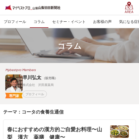
AREA
プロフィール
コラム
セミナー・イベント
お客様の声
気になる症
コラム
Mybestpro Members
早川弘太
（販売職）
株式会社 沢田屋薬局
プロフィール
専門家
テーマ：コータの食養生通信
春におすすめの漢方的ご自愛お料理〜山
梨 漢方 薬膳 健康〜