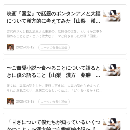
映画『国宝』で話題のボンタンアメと大福
について漢方的に考えてみた【山梨 漢
方 沢田屋薬局】
吉沢亮さんと横浜流星さん主演の、歌舞伎の世界、というか芸事を
極めることとは？という壮大なテーマと向き合った映画『国宝』が
話題となっていますよね。僕も公開後すぐに見に行ってきましたが
噂に違わぬ...
2025-08-12
コータの食養生通信
〜ご自愛小説〜食べることについて語ると
きに僕の語ること【山梨 漢方 薬膳 さ
わたや薬房】
彼女は、豆腐の話をした。正確に言えば、大豆の話から始まって、
それが豆乳になり、豆腐になるという話だ。「どう食べるか？によ
って食材の働きって変わるものなのよ」彼女は僕が聞いているか？
聞いていな...
2025-03-18
コータの食養生通信
「甘さについて僕たちが知っているいくつ
かのこと」〜漢方的ご自愛短編小説〜【山