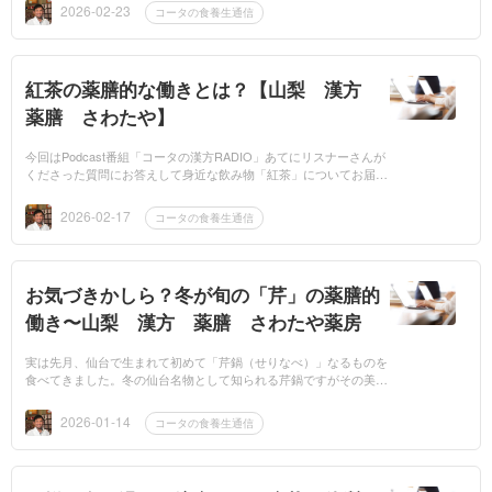
はおすす...
2026-02-23
コータの食養生通信
紅茶の薬膳的な働きとは？【山梨 漢方
薬膳 さわたや】
今回はPodcast番組「コータの漢方RADIO」あてにリスナーさんが
くださった質問にお答えして身近な飲み物「紅茶」についてお届け
したいと思います。質問の内容は「紅茶の薬膳的な働きと紅茶の種
類によって...
2026-02-17
コータの食養生通信
お気づきかしら？冬が旬の「芹」の薬膳的
働き〜山梨 漢方 薬膳 さわたや薬房
実は先月、仙台で生まれて初めて「芹鍋（せりなべ）」なるものを
食べてきました。冬の仙台名物として知られる芹鍋ですがその美味
しさにちょっとびっくりしました。今まで色々な鍋を食べてきまし
たがちょ...
2026-01-14
コータの食養生通信