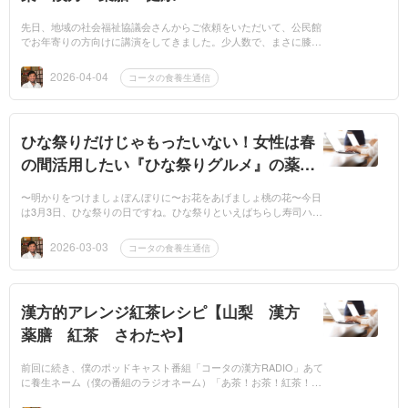
先日、地域の社会福祉協議会さんからご依頼をいただいて、公民館
でお年寄りの方向けに講演をしてきました。少人数で、まさに膝を
突き合わせながらの距離感でお話しさせていただいたんですが、内
容としては、...
2026-04-04
コータの食養生通信
ひな祭りだけじゃもったいない！女性は春
の間活用したい『ひな祭りグルメ』の薬膳
的働きとは？〜山梨 漢方 薬膳 さわた
〜明かりをつけましょぼんぼりに〜お花をあげましょ桃の花〜今日
や〜
は3月3日、ひな祭りの日ですね。ひな祭りといえばちらし寿司ハマ
グリのお吸い物ひなあられ甘酒菱餅など、独特のひな祭りグルメが
たくさんあ...
2026-03-03
コータの食養生通信
漢方的アレンジ紅茶レシピ【山梨 漢方
薬膳 紅茶 さわたや】
前回に続き、僕のポッドキャスト番組「コータの漢方RADIO」あて
に養生ネーム（僕の番組のラジオネーム）「あ茶！お茶！紅茶！」
（名前の出元は前回参照）さんからいただいたご質問をもとに今回