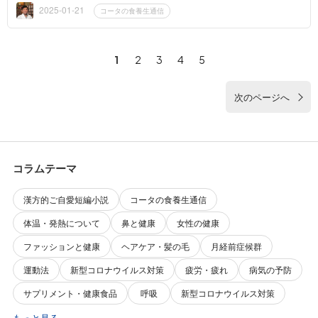
お話ししました...
2025-01-21
コータの食養生通信
1
2
3
4
5
次のページへ
コラムテーマ
漢方的ご自愛短編小説
コータの食養生通信
体温・発熱について
鼻と健康
女性の健康
ファッションと健康
ヘアケア・髪の毛
月経前症候群
運動法
新型コロナウイルス対策
疲労・疲れ
病気の予防
サプリメント・健康食品
呼吸
新型コロナウイルス対策
もっと見る