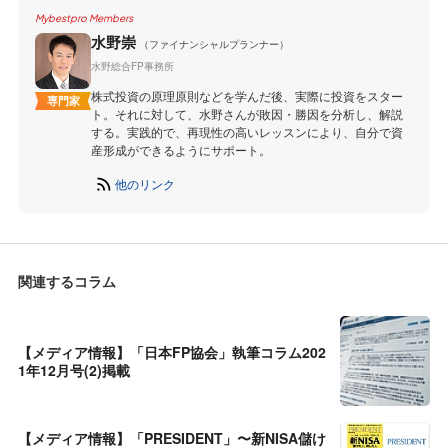
Mybestpro Members
水野崇
（ファイナンシャルプランナー）
水野総合FP事務所
株式投資の原理原則などを学んだ後、実際に投資をスター
専門家
ト。それに対して、水野さんが敗因・勝因を分析し、解説
する。実践的で、再現性の高いレッスンにより、自分で資
産形成ができるようにサポート。
他のリンク
関連するコラム
【メディア情報】「日本FP協会」執筆コラム202
1年12月号(2)掲載
【メディア情報】「PRESIDENT」〜新NISA儲け