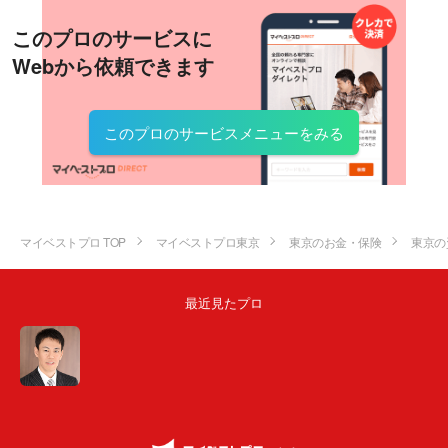
このプロのサービスに
Webから依頼できます
このプロのサービスメニューをみる
マイベストプロ TOP
マイベストプロ東京
東京のお金・保険
東京の
最近見たプロ