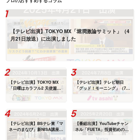
プロのおすすめするコラム
【テレビ出演】TOKYO MX「堀潤激論サミット」（4
月21日放送）に出演しました
【テレビ出演】TOKYO MX
【テレビ出演】テレビ朝日
「日曜はカラフル2 天使篇」
「グッド！モーニング」（7月
（10月13日放送）に出演しま
8日放送）に出演しました
した
【テレビ出演】BSテレ東「マ
【番組出演】YouTubeチャン
ネーのまなび」新NISA講座・
ネル「FUETA」投資初めの一
成長投資枠で個別株（6月24
歩＜全6回＞出演しました