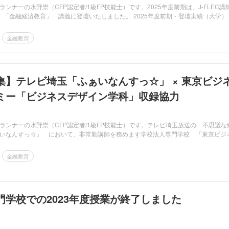
ンナーの水野崇（CFP認定者/1級FP技能士）です。2025年度前期は、J-FLEC講
 「金融経済教育」 講義に登壇いたしました。 2025年度前期・登壇実績（大学）
金融教育
集】テレビ埼玉「ふぁいなんすっ☆」 × 東京ビジ
ミー「ビジネスデザイン学科」収録協力
ランナーの水野崇（CFP認定者/1級FP技能士）です。テレビ埼玉放送の 不思議な
いなんすっ☆』 において、非常勤講師を務めます学校法人専門学校 「東京ビジ
金融教育
門学校での2023年度授業が終了しました