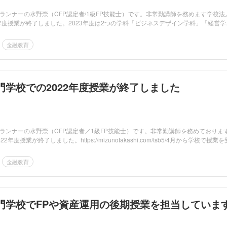
ランナーの水野崇（CFP認定者/1級FP技能士）です。非常勤講師を務めます学校法
3年度授業が終了しました。2023年度は2つの学科「ビジネスデザイン学科」「経営学
金融教育
門学校での2022年度授業が終了しました
ランナーの水野崇（CFP認定者／1級FP技能士）です。非常勤講師を務めておりま
年度授業が終了しました。https://mizunotakashi.com/tsb5/4月から学校で授業を
金融教育
門学校でFPや資産運用の後期授業を担当していま