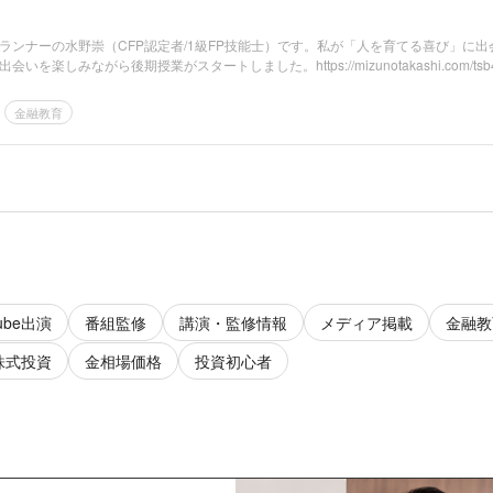
ランナーの水野崇（CFP認定者/1級FP技能士）です。私が「人を育てる喜び」に出
を楽しみながら後期授業がスタートしました。https://mizunotakashi.com/tsb4/.
金融教育
Tube出演
番組監修
講演・監修情報
メディア掲載
金融教
株式投資
金相場価格
投資初心者