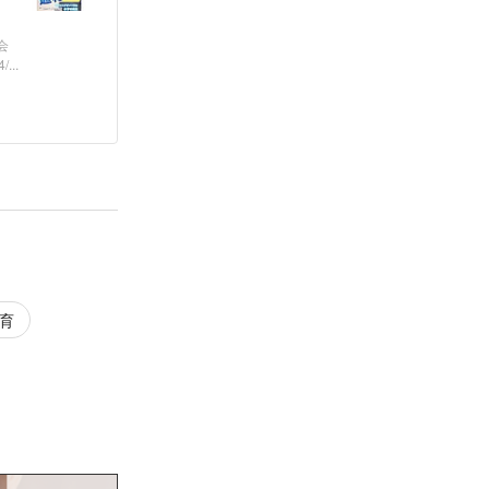
会
..
育