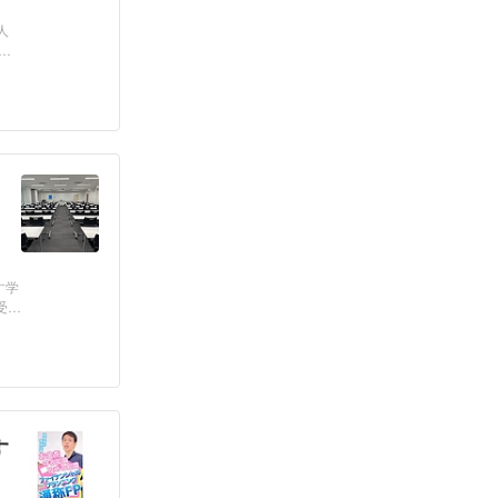
人
す学
受
す