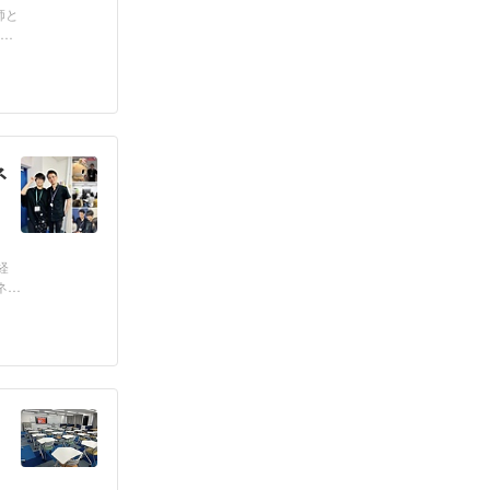
師と
 ◆
ネ
経
ネ