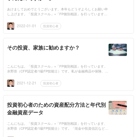
あけましておめでとうございます。本年もどうぞよろしくお願い申
し上げます。「投資スクール」×「FP個別相談」を行っています、
水野崇（CFP認定者/1級FP技能士）です。今回は、いろいろな方か
らよく聞かれる質...
2022-01-01
投資初心者
その投資、家族に勧めますか？
こんにちは。「投資スクール」×「FP個別相談」を行っています、
水野崇（CFP認定者/1級FP技能士）です。私が金融商品や保険、不
動産など、さまざまな投資案件について紹介を受けたとき、必ず心
がけていることがあ...
2021-12-21
投資初心者
投資初心者のための資産配分方法と年代別
金融資産データ
こんにちは。「投資スクール」×「FP個別相談」を行っています、
水野崇（CFP認定者/1級FP技能士）です。「現金や投資信託など金
融資産の資産配分について、どのような割合にすればいいかわから