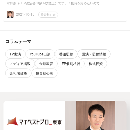
水野崇（CFP認定者/1級FP技能士）です。「投資を始めたいのです
が何から手をつければいいのかわからないので教えて欲しい」とい
うご相談をいただき...
2021-10-15
投資初心者
コラムテーマ
TV出演
YouTube出演
番組監修
講演・監修情報
メディア掲載
金融教育
FP個別相談
株式投資
金相場価格
投資初心者