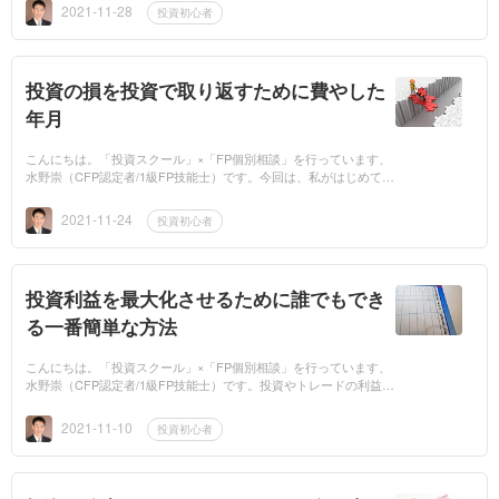
ないので教えて欲し...
2021-11-28
投資初心者
投資の損を投資で取り返すために費やした
年月
こんにちは。「投資スクール」×「FP個別相談」を行っています、
水野崇（CFP認定者/1級FP技能士）です。今回は、私がはじめての
投資に失敗し、5年間で合計2500万円以上の大切なお金を失った時
のことを思い出しなが...
2021-11-24
投資初心者
投資利益を最大化させるために誰でもでき
る一番簡単な方法
こんにちは。「投資スクール」×「FP個別相談」を行っています、
水野崇（CFP認定者/1級FP技能士）です。投資やトレードの利益を
最大化させるためのとっておきの方法があります。何だと思います
か？すごく簡単な...
2021-11-10
投資初心者