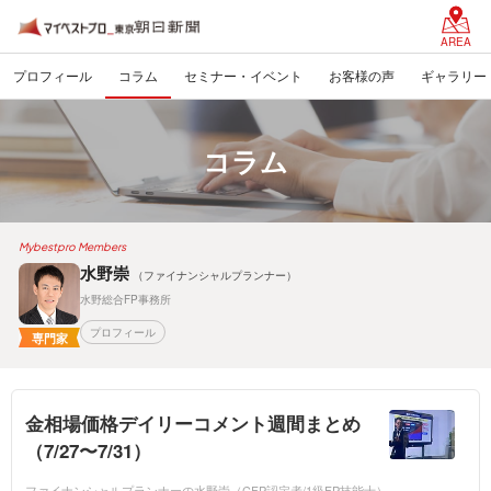
AREA
プロフィール
コラム
セミナー・イベント
お客様の声
ギャラリー
コラム
Mybestpro Members
水野崇
（ファイナンシャルプランナー）
水野総合FP事務所
プロフィール
専門家
金相場価格デイリーコメント週間まとめ
（7/27〜7/31）
ファイナンシャルプランナーの水野崇（CFP認定者/1級FP技能士）