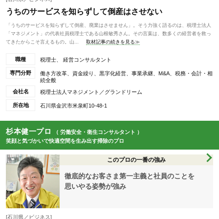
うちのサービスを知らずして倒産はさせない
「うちのサービスを知らずして倒産、廃業はさせません」。そう力強く語るのは、税理士法人
「マネジメント」の代表社員税理士である山根敏秀さん。その言葉は、数多くの経営者を救っ
てきたからこそ言えるもの。山...
取材記事の続きを見る≫
職種
税理士、 経営コンサルタント
専門分野
働き方改革、資金繰り、黒字化経営、事業承継、M&A、税務・会計・相
続全般
会社名
税理士法人マネジメント／グランドリーム
所在地
石川県金沢市米泉町10-48-1
杉本健一プロ
（ 労働安全・衛生コンサルタント ）
笑顔と気づかいで快適空間を生み出す掃除のプロ
このプロの一番の強み
徹底的なお客さま第一主義と社員のことを
思いやる姿勢が強み
[石川県／ビジネス]