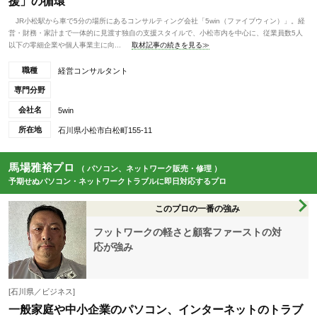
援」の循環
JR小松駅から車で5分の場所にあるコンサルティング会社「5win（ファイブウィン）」。経
営・財務・家計まで一体的に見渡す独自の支援スタイルで、小松市内を中心に、従業員数5人
以下の零細企業や個人事業主に向...
取材記事の続きを見る≫
職種
経営コンサルタント
専門分野
会社名
5win
所在地
石川県小松市白松町155-11
馬場雅裕プロ
（ パソコン、ネットワーク販売・修理 ）
予期せぬパソコン・ネットワークトラブルに即日対応するプロ
このプロの一番の強み
フットワークの軽さと顧客ファーストの対
応が強み
[石川県／ビジネス]
一般家庭や中小企業のパソコン、インターネットのトラブ