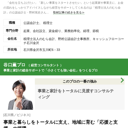
「会社を立ち上げたい」「新しい事業をスタートさせたい」という起業家や事業主に、お金
の流れをしっかりアドバイスしながら経営をサポートしてくれるのは「税理士法人のむら会
計」の公認会計士・野村篤史さん...
取材記事の続きを見る≫
職種
公認会計士、 税理士
専門分野
起業、会社設立、資金繰り、業務効率化、経理、節税
会社名
税理士法人のむら会計、野村公認会計士事務所、キャッシュフローコー
チ石川金沢
所在地
石川県金沢市玉川町6－33
谷口薫プロ
（ 経営コンサルタント ）
事業と家計の総合サポートで「小さくても強い会社」をつくるプロ
このプロの一番の強み
事業と家計をトータルに見渡すコンサルテ
ィング
[石川県／ビジネス]
事業と暮らしをトータルに支え、地域に育む「応援と支