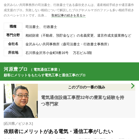
金沢みらい共同事務所の司法書士、行政書士である森欣史さんは、遺産相続手続きや遺言書作
成支援のプロ。失敗しない相続について解説したブログやメルマガのファンも多い相続手続き
のスペシャリストです。出身...
取材記事の続きを見る≫
職種
司法書士、 行政書士
専門分野
相続財産（不動産、預貯金など）の名義変更、遺言作成支援業務など
会社名
金沢みらい共同事務所（森司法書士・行政書士事務所）
所在地
石川県金沢市小金町8番16号 万石ビル3階
河原豊プロ
（ 電気通信工事業 ）
顧客にメリットをもたらす電気工事と通信工事のプロ
このプロの一番の強み
電気通信設備工事歴32年の豊富な経験を持
つ専門家
[石川県／ビジネス]
依頼者にメリットがある電気・通信工事がしたい