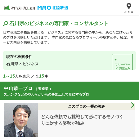
AREA
石川県のビジネスの専門家・コンサルタント
日本各地に事務所を構える「ビジネス」に関する専門家の中から、あなたにぴったり
のプロをお探しいただけます。 専門家の気になるプロフィールや取材記事、経歴、サ
ービス内容を掲載しています。
現在の検索条件
＋
石川県
×
ビジネス
フリーワー
ドで絞込み
1～15
15
人を表示 ／ 全
件
中山恭一プロ
（ 製造業 ）
スポンジなどのやわらかいものを加工して形にするプロ
このプロの一番の強み
どんな依頼でも挑戦して形にするモノづく
りに対する姿勢が強み