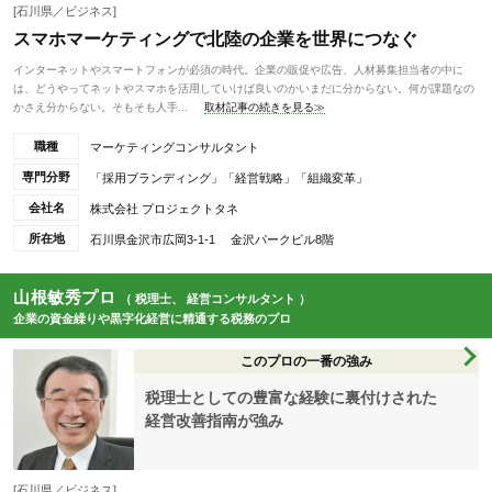
[石川県／ビジネス]
スマホマーケティングで北陸の企業を世界につなぐ
インターネットやスマートフォンが必須の時代。企業の販促や広告、人材募集担当者の中に
は、どうやってネットやスマホを活用していけば良いのかいまだに分からない。何が課題なの
かさえ分からない。そもそも人手...
取材記事の続きを見る≫
職種
マーケティングコンサルタント
専門分野
「採用ブランディング」「経営戦略」「組織変革」
会社名
株式会社 プロジェクトタネ
所在地
石川県金沢市広岡3-1-1 金沢パークビル8階
山根敏秀プロ
（ 税理士、 経営コンサルタント ）
企業の資金繰りや黒字化経営に精通する税務のプロ
このプロの一番の強み
税理士としての豊富な経験に裏付けされた
経営改善指南が強み
[石川県／ビジネス]