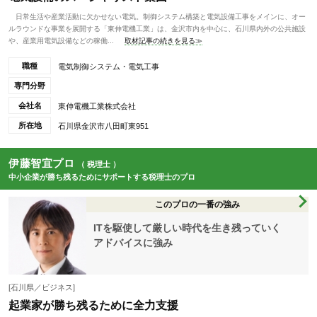
日常生活や産業活動に欠かせない電気。制御システム構築と電気設備工事をメインに、オー
ルラウンドな事業を展開する「東伸電機工業」は、金沢市内を中心に、石川県内外の公共施設
や、産業用電気設備などの稼働...
取材記事の続きを見る≫
職種
電気制御システム・電気工事
専門分野
会社名
東伸電機工業株式会社
所在地
石川県金沢市八田町東951
伊藤智宜プロ
（ 税理士 ）
中小企業が勝ち残るためにサポートする税理士のプロ
このプロの一番の強み
ITを駆使して厳しい時代を生き残っていく
アドバイスに強み
[石川県／ビジネス]
起業家が勝ち残るために全力支援