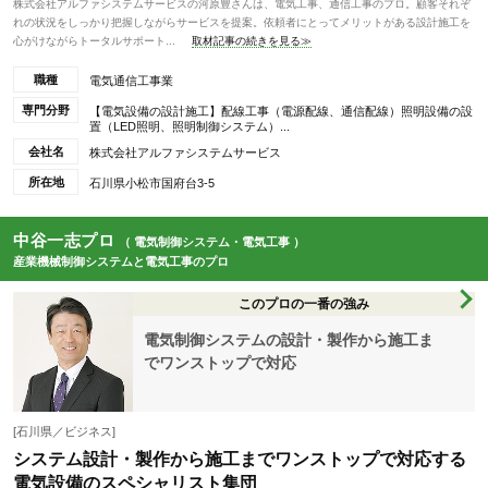
株式会社アルファシステムサービスの河原豊さんは、電気工事、通信工事のプロ。顧客それぞ
れの状況をしっかり把握しながらサービスを提案。依頼者にとってメリットがある設計施工を
心がけながらトータルサポート...
取材記事の続きを見る≫
職種
電気通信工事業
専門分野
【電気設備の設計施工】配線工事（電源配線、通信配線）照明設備の設
置（LED照明、照明制御システム）...
会社名
株式会社アルファシステムサービス
所在地
石川県小松市国府台3-5
中谷一志プロ
（ 電気制御システム・電気工事 ）
産業機械制御システムと電気工事のプロ
このプロの一番の強み
電気制御システムの設計・製作から施工ま
でワンストップで対応
[石川県／ビジネス]
システム設計・製作から施工までワンストップで対応する
電気設備のスペシャリスト集団