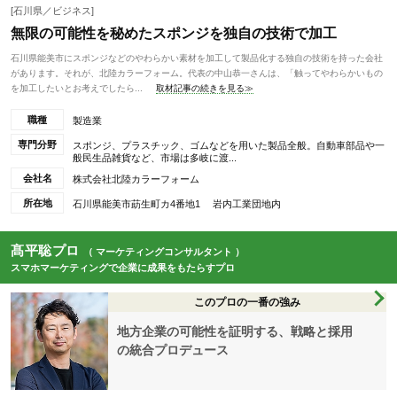
[石川県／ビジネス]
無限の可能性を秘めたスポンジを独自の技術で加工
石川県能美市にスポンジなどのやわらかい素材を加工して製品化する独自の技術を持った会社
があります。それが、北陸カラーフォーム。代表の中山恭一さんは、「触ってやわらかいもの
を加工したいとお考えでしたら...
取材記事の続きを見る≫
職種
製造業
専門分野
スポンジ、プラスチック、ゴムなどを用いた製品全般。自動車部品や一
般民生品雑貨など、市場は多岐に渡...
会社名
株式会社北陸カラーフォーム
所在地
石川県能美市莇生町カ4番地1 岩内工業団地内
髙平聡プロ
（ マーケティングコンサルタント ）
スマホマーケティングで企業に成果をもたらすプロ
このプロの一番の強み
地方企業の可能性を証明する、戦略と採用
の統合プロデュース