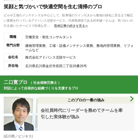
笑顔と気づかいで快適空間を生む清掃のプロ
ビルや工場のメンテナンスを中心として、駐車場のライン引きから敷地の緑化に至るまで幅広
い業務を行っているアドバンス北陸サービス。代表取締役である杉本健一さんは、気づかいの
行き届いたサービスで快適な空...
取材記事の続きを見る≫
職種
労働安全・衛生コンサルタント
専門分野
建物管理業務、工場・設備メンテナンス業務、敷地内管理業務、リフォ
ームなど
会社名
株式会社アドバンス北陸サービス
所在地
石川県石川県金沢市長田二丁目25番25号
二口寛プロ
（ 社会保険労務士 ）
対話によって自発的な組織づくりを支援するプロ
このプロの一番の強み
会社員時代にリーダーを務めてチームを牽
引した実体験が強み
[石川県／ビジネス]