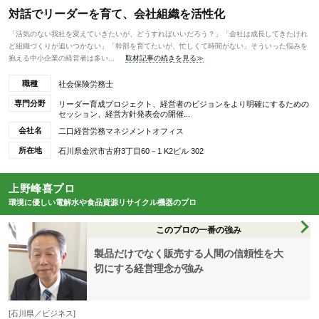
対話でリーダーを育て、会社組織を活性化
「活気のない我社を変えていきたいが、どうすればいいだろう？」「会社は成長してきたけれ
ど組織づくりが追いつかない」「幹部を育てたいが、忙しくて時間がない」そういった悩みを
抱える中小企業の経営者は多い...
取材記事の続きを見る≫
職種
社会保険労務士
専門分野
リーダー育成プロジェクト、経営者のビジョンをより明確にするための
セッション、経営方針発表会の開催...
会社名
二口経営労務マネジメントオフィス
所在地
石川県金沢市古府3丁目60－1 K2ビル 302
上野峰喜プロ
環境に優しい電解水や食品資源リサイクル機器のプロ
このプロの一番の強み
製品だけでなく販売する人間の信頼性を大
切にする経営理念が強み
[石川県／ビジネス]