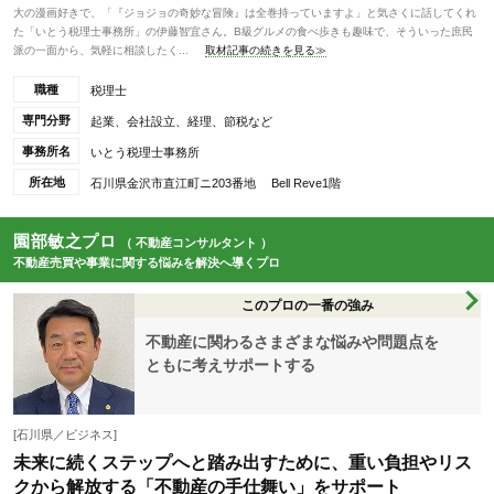
大の漫画好きで、「『ジョジョの奇妙な冒険』は全巻持っていますよ」と気さくに話してくれ
た「いとう税理士事務所」の伊藤智宜さん。B級グルメの食べ歩きも趣味で、そういった庶民
派の一面から、気軽に相談したく...
取材記事の続きを見る≫
職種
税理士
専門分野
起業、会社設立、経理、節税など
事務所名
いとう税理士事務所
所在地
石川県金沢市直江町ニ203番地 Bell Reve1階
園部敏之プロ
（ 不動産コンサルタント ）
不動産売買や事業に関する悩みを解決へ導くプロ
このプロの一番の強み
不動産に関わるさまざまな悩みや問題点を
ともに考えサポートする
[石川県／ビジネス]
未来に続くステップへと踏み出すために、重い負担やリス
クから解放する「不動産の手仕舞い」をサポート