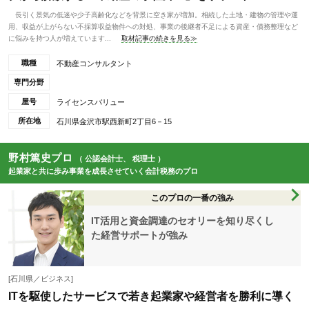
長引く景気の低迷や少子高齢化などを背景に空き家が増加。相続した土地・建物の管理や運
用、収益が上がらない不採算収益物件への対処、事業の後継者不足による資産・債務整理など
に悩みを持つ人が増えています...
取材記事の続きを見る≫
職種
不動産コンサルタント
専門分野
屋号
ライセンスバリュー
所在地
石川県金沢市駅西新町2丁目6－15
野村篤史プロ
（ 公認会計士、 税理士 ）
起業家と共に歩み事業を成長させていく会計税務のプロ
このプロの一番の強み
IT活用と資金調達のセオリーを知り尽くし
た経営サポートが強み
[石川県／ビジネス]
ITを駆使したサービスで若き起業家や経営者を勝利に導く