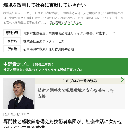
環境を改善して社会に貢献していきたい
株式会社金沢テックサービスの代表取締役、上野峰喜さんは、人と地球に優しい環境機器のプ
ロ。豊かな自然を後世に伝えていきたいという願いから、日々、業務に励んでいます。生まれ
も育ちも奥能登の旧宇出津町。...
取材記事の続きを見る≫
専門分野
電解水生成装置、業務用食品資源リサイクル機器、水素水サーバー
会社名
株式会社金沢テックサービス
所在地
石川県羽咋市東川原町古川田40番地
中野貴之プロ
（ 設備工事業 ）
技術と調整力で北陸のインフラを支える設備工事のプロ
このプロの一番の強み
技術と調整力で現場環境と安心な暮らしを
支援
[石川県／ビジネス]
専門性と経験値を備えた技術者集団が、社会生活に欠かせ
ないインフラを整備