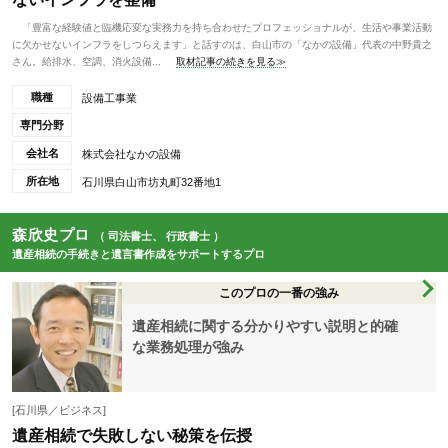
「豊富な経験値と臨機応変な実務力を持ち合わせたプロフェッショナルが、生活や事業活動
に欠かせないインフラをしつらえます」と話すのは、白山市の「なかの設備」代表の中野貴之
さん。給排水、空調、消火設備...
取材記事の続きを見る≫
職種
設備工事業
専門分野
会社名
株式会社なかの設備
所在地
石川県白山市坊丸町32番地1
森欣史プロ
（ 司法書士、 行政書士 ）
遺産相続の手続きと遺言書作成をサポートするプロ
このプロの一番の強み
遺産相続に関する分かりやすい説明と的確
な業務処理が強み
[石川県／ビジネス]
遺産相続で失敗しない秘策を伝授