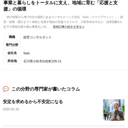
事業と暮らしをトータルに支え、地域に育む「応援と支
援」の循環
JR小松駅から車で5分の場所にあるコンサルティング会社「5win（ファイブウィン）」。経
営・財務・家計まで一体的に見渡す独自の支援スタイルで、小松市内を中心に、従業員数5人
以下の零細企業や個人事業主に向...
取材記事の続きを見る≫
職種
経営コンサルタント
専門分野
会社名
5win
所在地
石川県小松市白松町155-11
この分野の専門家が書いたコラム
安定を求めるから不安定になる
2025-02-19