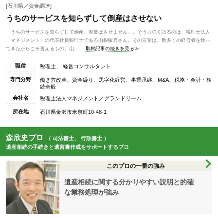
[石川県／資金調達]
うちのサービスを知らずして倒産はさせない
「うちのサービスを知らずして倒産、廃業はさせません」。そう力強く語るのは、税理士法人
「マネジメント」の代表社員税理士である山根敏秀さん。その言葉は、数多くの経営者を救っ
てきたからこそ言えるもの。山...
取材記事の続きを見る≫
職種
税理士、 経営コンサルタント
専門分野
働き方改革、資金繰り、黒字化経営、事業承継、M&A、税務・会計・相
続全般
会社名
税理士法人マネジメント／グランドリーム
所在地
石川県金沢市米泉町10-48-1
森欣史プロ
（ 司法書士、 行政書士 ）
遺産相続の手続きと遺言書作成をサポートするプロ
このプロの一番の強み
遺産相続に関する分かりやすい説明と的確
な業務処理が強み