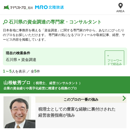
AREA
石川県の資金調達の専門家・コンサルタント
日本各地に事務所を構える「資金調達」に関する専門家の中から、あなたにぴったり
のプロをお探しいただけます。 専門家の気になるプロフィールや取材記事、経歴、サ
ービス内容を掲載しています。
現在の検索条件
＋
石川県
×
資金調達
フリーワー
ドで絞込み
1～5
5
人を表示 ／ 全
件
山根敏秀プロ
（ 税理士、 経営コンサルタント ）
企業の資金繰りや黒字化経営に精通する税務のプロ
このプロの一番の強み
税理士としての豊富な経験に裏付けされた
経営改善指南が強み