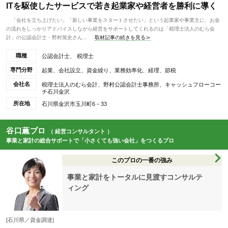
ITを駆使したサービスで若き起業家や経営者を勝利に導く
「会社を立ち上げたい」「新しい事業をスタートさせたい」という起業家や事業主に、お金
の流れをしっかりアドバイスしながら経営をサポートしてくれるのは「税理士法人のむら会
計」の公認会計士・野村篤史さん...
取材記事の続きを見る≫
職種
公認会計士、 税理士
専門分野
起業、会社設立、資金繰り、業務効率化、経理、節税
会社名
税理士法人のむら会計、野村公認会計士事務所、キャッシュフローコー
チ石川金沢
所在地
石川県金沢市玉川町6－33
谷口薫プロ
（ 経営コンサルタント ）
事業と家計の総合サポートで「小さくても強い会社」をつくるプロ
このプロの一番の強み
事業と家計をトータルに見渡すコンサルテ
ィング
[石川県／資金調達]