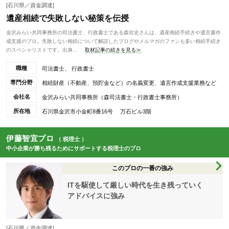
[石川県／資金調達]
遺産相続で失敗しない秘策を伝授
金沢みらい共同事務所の司法書士、行政書士である森欣史さんは、遺産相続手続きや遺言書作
成支援のプロ。失敗しない相続について解説したブログやメルマガのファンも多い相続手続き
のスペシャリストです。出身...
取材記事の続きを見る≫
職種
司法書士、 行政書士
専門分野
相続財産（不動産、預貯金など）の名義変更、遺言作成支援業務など
会社名
金沢みらい共同事務所（森司法書士・行政書士事務所）
所在地
石川県金沢市小金町8番16号 万石ビル3階
伊藤智宜プロ
（ 税理士 ）
中小企業が勝ち残るためにサポートする税理士のプロ
このプロの一番の強み
ITを駆使して厳しい時代を生き残っていく
アドバイスに強み
[石川県／資金調達]