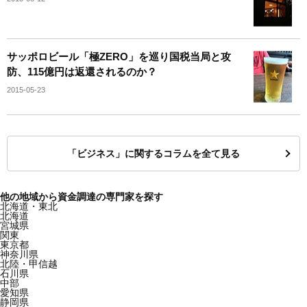
サッポロビール「極ZERO」を巡り国税当局と攻
防、115億円は返還されるのか？
2015-05-23
「ビジネス」に関するコラムを全て見る
他の地域から資金調達の専門家を探す
北海道・東北
北海道
宮城県
関東
東京都
神奈川県
北陸・甲信越
石川県
中部
愛知県
静岡県