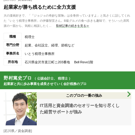
起業家が勝ち残るために全力支援
大の漫画好きで、「『ジョジョの奇妙な冒険』は全巻持っていますよ」と気さくに話してくれ
た「いとう税理士事務所」の伊藤智宜さん。B級グルメの食べ歩きも趣味で、そういった庶民
派の一面から、気軽に相談したく...
取材記事の続きを見る≫
職種
税理士
専門分野
起業、会社設立、経理、節税など
事務所名
いとう税理士事務所
所在地
石川県金沢市直江町ニ203番地 Bell Reve1階
野村篤史プロ
（ 公認会計士、 税理士 ）
起業家と共に歩み事業を成長させていく会計税務のプロ
このプロの一番の強み
IT活用と資金調達のセオリーを知り尽くし
た経営サポートが強み
[石川県／資金調達]