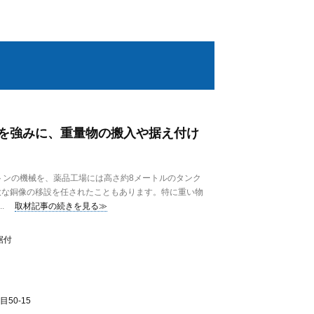
を強みに、重量物の搬入や据え付け
トンの機械を、薬品工場には高さ約8メートルのタンク
大な銅像の移設を任されたこともあります。特に重い物
.
取材記事の続きを見る≫
据付
50-15