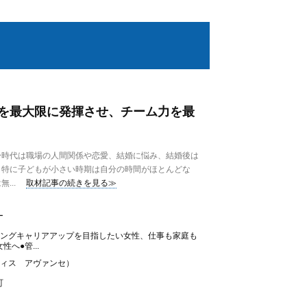
を最大限に発揮させ、チーム力を最
時代は職場の人間関係や恋愛、結婚に悩み、結婚後は
。特に子どもが小さい時期は自分の時間がほとんどな
...
取材記事の続きを見る≫
ー
チングキャリアアップを目指したい女性、仕事も家庭も
へ●管...
E（オフィス アヴァンセ）
町