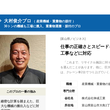
大村俊介プロ
（ 産業機械・重量物の据付 ）
30トンの機械も工場に搬入、重量物運搬・据付のプロ
[富山県／ビジネス]
仕事の正確さとスピード
工事などに対応
「これまで、リサイクル施設に30
を運んだことがあります。他に、巨
は、クレーン車2台でつり上げていく..
職種
産業機械・重量物の
専門分野
このプロの一番の強み
会社名
株式会社伸成工業
緻密な計算を踏まえた、巨
所在地
富山県富山市大島1丁目
大な機械の搬出入などに対