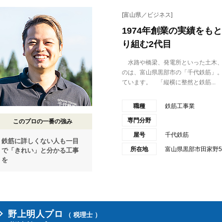
[富山県／ビジネス]
1974年創業の実績を
り組む2代目
水路や橋梁、発電所といった土木、
のは、富山県黒部市の「千代鉄筋」
ています。 「縦横に整然と鉄筋...
職種
鉄筋工事業
専門分野
このプロの一番の強み
屋号
千代鉄筋
鉄筋に詳しくない人も一目
所在地
富山県黒部市田家野5
で「きれい」と分かる工事
を
野上明人プロ
（ 税理士 ）