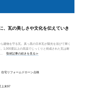
に、瓦の美しさや文化を伝えていき
ら建物を守る瓦。真っ黒の日本瓦が陽光を浴びて輝く
。1,000度以上の高温でじっくりと焼成された瓦は耐
..
取材記事の続きを見る≫
）住宅リフォームドローン点検
上末97