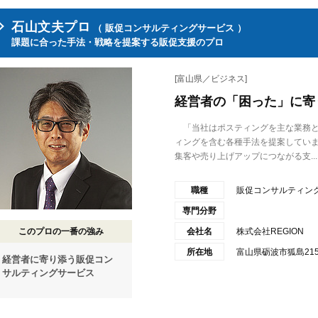
石山文夫プロ
（ 販促コンサルティングサービス ）
課題に合った手法・戦略を提案する販促支援のプロ
[富山県／ビジネス]
経営者の「困った」に寄
「当社はポスティングを主な業務と
ィングを含む各種手法を提案してい
集客や売り上げアップにつながる支...
職種
販促コンサルティン
専門分野
このプロの一番の強み
会社名
株式会社REGION
所在地
富山県砺波市狐島215-
経営者に寄り添う販促コン
サルティングサービス