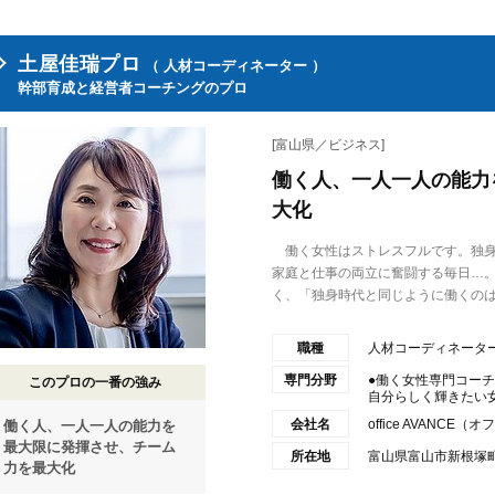
土屋佳瑞プロ
（ 人材コーディネーター ）
幹部育成と経営者コーチングのプロ
[富山県／ビジネス]
働く人、一人一人の能力
大化
働く女性はストレスフルです。独身
家庭と仕事の両立に奮闘する毎日…
く、「独身時代と同じように働くのは無
職種
人材コーディネータ
専門分野
●働く女性専門コー
このプロの一番の強み
自分らしく輝きたい女性
会社名
office AVANC
働く人、一人一人の能力を
最大限に発揮させ、チーム
所在地
富山県富山市新根塚
力を最大化