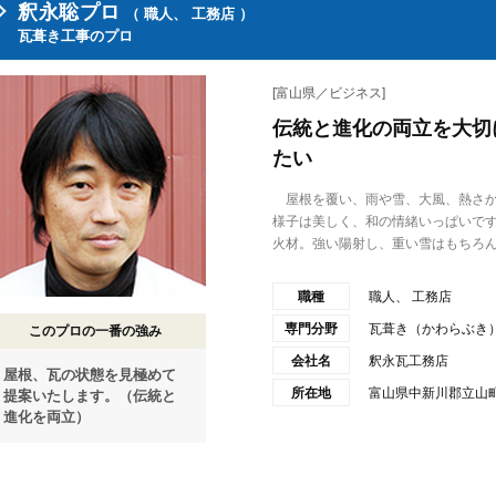
釈永聡プロ
（ 職人、 工務店 ）
瓦葺き工事のプロ
[富山県／ビジネス]
伝統と進化の両立を大切
たい
屋根を覆い、雨や雪、大風、熱さか
様子は美しく、和の情緒いっぱいです
火材。強い陽射し、重い雪はもちろん.
職種
職人、 工務店
専門分野
瓦葺き（かわらぶき
このプロの一番の強み
会社名
釈永瓦工務店
屋根、瓦の状態を見極めて
所在地
富山県中新川郡立山町
提案いたします。（伝統と
進化を両立）