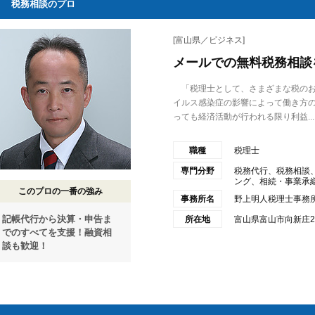
税務相談のプロ
[富山県／ビジネス]
メールでの無料税務相談
「税理士として、さまざまな税のお
イルス感染症の影響によって働き方
っても経済活動が行われる限り利益...
職種
税理士
専門分野
税務代行、税務相談
ング、相続・事業承継、
このプロの一番の強み
事務所名
野上明人税理士事務
記帳代行から決算・申告ま
所在地
富山県富山市向新庄2
でのすべてを支援！融資相
談も歓迎！