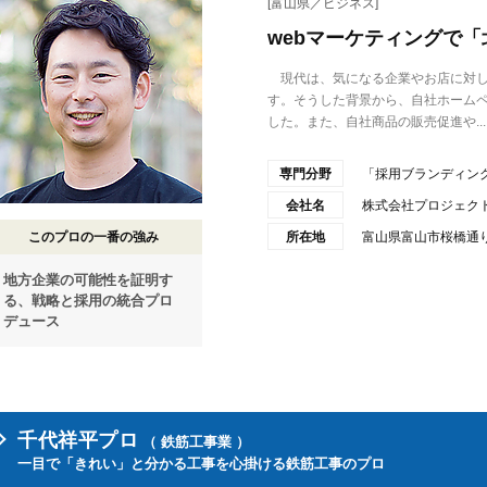
[富山県／ビジネス]
webマーケティングで
現代は、気になる企業やお店に対し
す。そうした背景から、自社ホーム
した。また、自社商品の販売促進や...
専門分野
「採用ブランディン
会社名
株式会社プロジェク
このプロの一番の強み
所在地
富山県富山市桜橋通り
地方企業の可能性を証明す
る、戦略と採用の統合プロ
デュース
千代祥平プロ
（ 鉄筋工事業 ）
一目で「きれい」と分かる工事を心掛ける鉄筋工事のプロ