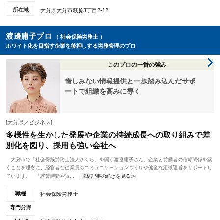
所在地
大分県大分市萩原3丁目2-12
渡邊庸子プロ
（ 社会保険労務士 ）
ホワイト化を目指す企業を後押しする労務管理のプロ
このプロの一番の強み
惜しみない情報提供と一歩踏み込んだサポ
ートで組織を高みに導く
[大分県／ビジネス]
多様性を生かした発展や企業の持続成長への取り組みで差
別化を図り、採用も強い会社へ
大分市で「社会保険労務士法人さくら」を開く渡邊庸子さん。企業と労働者の信頼関係を築
くことを理念に、経営者と従業員のコミュニケーションづくりや健全な組織運営をサポートし
ています。 「就業時間や賃...
取材記事の続きを見る≫
職種
社会保険労務士
専門分野