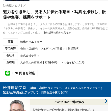
[大分県／ビジネス]
魅力を引き出し、見る人に伝わる動画・写真を撮影し、販
促や集客、採用をサポート
「お客さまの魅力を引き出し、見る人に伝わる映像をお届けします」と話すのは、大分市の
「ヤヲキ」の代表で、映像クリエイターの矢方滉将さん。店舗や企業、自治体のPR動画をはじ
め、ウエディングの前撮りや生...
取材記事の続きを見る≫
職種
映像クリエイター
専門分野
会社・店舗PR｜ウェディング前撮り｜防災講演
会社名
株式会社ヤヲキ
所在地
大分県大分市高城本町3番16号 トウセイビル101号
LINE問合せ対応
松井達治プロ
（ 講師、 心理カウンセラー、 メンタルヘルスカウンセラー ）
記憶力が飛躍的にアップして、日常生活を変えるプロ
このプロの一番の強み
記憶力アップの方法・脳の使い方を伝え、