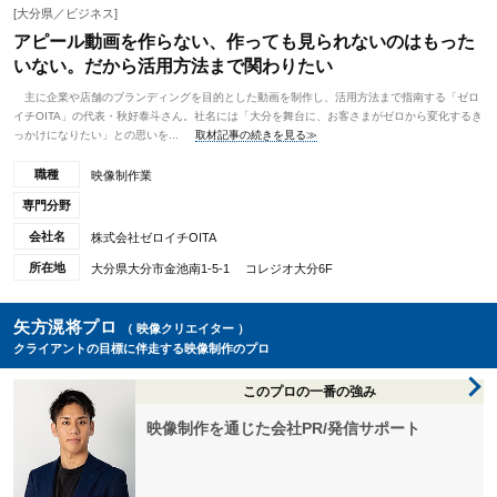
[大分県／ビジネス]
アピール動画を作らない、作っても見られないのはもった
いない。だから活用方法まで関わりたい
主に企業や店舗のブランディングを目的とした動画を制作し、活用方法まで指南する「ゼロ
イチOITA」の代表・秋好泰斗さん。社名には「大分を舞台に、お客さまがゼロから変化するき
っかけになりたい」との思いを...
取材記事の続きを見る≫
職種
映像制作業
専門分野
会社名
株式会社ゼロイチOITA
所在地
大分県大分市金池南1-5-1 コレジオ大分6F
矢方滉将プロ
（ 映像クリエイター ）
クライアントの目標に伴走する映像制作のプロ
このプロの一番の強み
映像制作を通じた会社PR/発信サポート