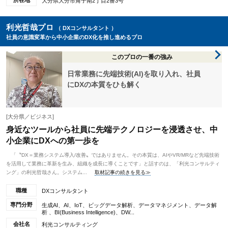
所在地
大分県大分市角子南2丁目2番3号
利光哲哉プロ
（ DXコンサルタント ）
社員の意識変革から中小企業のDX化を推し進めるプロ
このプロの一番の強み
日常業務に先端技術(AI)を取り入れ、社員
にDXの本質をひも解く
[大分県／ビジネス]
身近なツールから社員に先端テクノロジーを浸透させ、中
小企業にDXへの第一歩を
「〝DX＝業務システム導入/改善〟ではありません。その本質は、AIやVR/MRなど先端技術
を活用して業務に革新を生み、組織を成長に導くことです」と話すのは、「利光コンサルティ
ング」の利光哲哉さん。システム...
取材記事の続きを見る≫
職種
DXコンサルタント
専門分野
生成AI、AI、IoT、ビッグデータ解析、データマネジメント、データ解
析 、BI(Business Intelligence)、DW...
会社名
利光コンサルティング