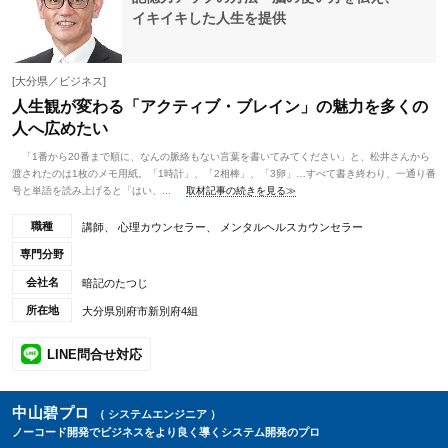
イキイキした人生を提供
[大分県／ビジネス]
人生観が変わる「アクティブ・ブレイン」の魅力を多くの
人へ広めたい
「1番から20番まで順に、なんの脈絡もない言葉を書いてみてください」と、松井さんから
渡されたのは1枚のメモ用紙。「1時計」、「2相棒」、「3卵」…すべて書き終わり、一通り番
号と単語を読み上げると「はい、...
取材記事の続きを見る≫
職種
講師、 心理カウンセラー、 メンタルヘルスカウンセラー
専門分野
会社名
暗記のたつじ
所在地
大分県別府市新別府4組
LINE問合せ対応
中山碧プロ
（ システムエンジニア ）
ノーコード開発でビジネスをより良く導くシステム開発のプロ