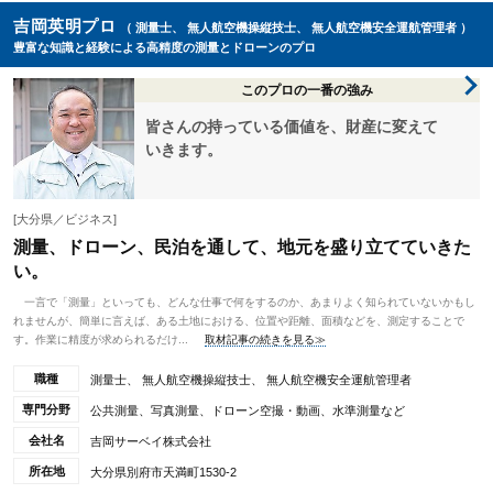
吉岡英明プロ
（ 測量士、 無人航空機操縦技士、 無人航空機安全運航管理者 ）
豊富な知識と経験による高精度の測量とドローンのプロ
このプロの一番の強み
皆さんの持っている価値を、財産に変えて
いきます。
[大分県／ビジネス]
測量、ドローン、民泊を通して、地元を盛り立てていきた
い。
一言で「測量」といっても、どんな仕事で何をするのか、あまりよく知られていないかもし
れませんが、簡単に言えば、ある土地における、位置や距離、面積などを、測定することで
す。作業に精度が求められるだけ...
取材記事の続きを見る≫
職種
測量士、 無人航空機操縦技士、 無人航空機安全運航管理者
専門分野
公共測量、写真測量、ドローン空撮・動画、水準測量など
会社名
吉岡サーベイ株式会社
所在地
大分県別府市天満町1530-2