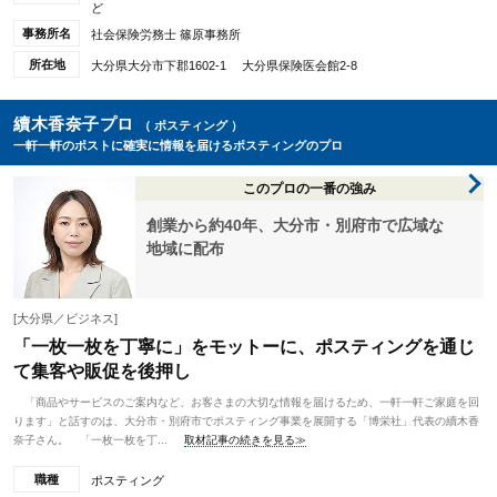
ど
事務所名
社会保険労務士 篠原事務所
所在地
大分県大分市下郡1602-1 大分県保険医会館2-8
續木香奈子プロ
（ ポスティング ）
一軒一軒のポストに確実に情報を届けるポスティングのプロ
このプロの一番の強み
創業から約40年、大分市・別府市で広域な
地域に配布
[大分県／ビジネス]
「一枚一枚を丁寧に」をモットーに、ポスティングを通じ
て集客や販促を後押し
「商品やサービスのご案内など、お客さまの大切な情報を届けるため、一軒一軒ご家庭を回
ります」と話すのは、大分市・別府市でポスティング事業を展開する「博栄社」代表の續木香
奈子さん。 「一枚一枚を丁...
取材記事の続きを見る≫
職種
ポスティング