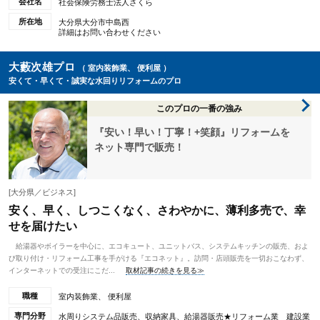
会社名
社会保険労務士法人さくら
所在地
大分県大分市中島西
詳細はお問い合わせください
大藪次雄プロ
（ 室内装飾業、 便利屋 ）
安くて・早くて・誠実な水回りリフォームのプロ
このプロの一番の強み
『安い！早い！丁寧！+笑顔』リフォームを
ネット専門で販売！
[大分県／ビジネス]
安く、早く、しつこくなく、さわやかに、薄利多売で、幸
せを届けたい
給湯器やボイラーを中心に、エコキュート、ユニットバス、システムキッチンの販売、およ
び取り付け・リフォーム工事を手がける『エコネット』。訪問・店頭販売を一切おこなわず、
インターネットでの受注にこだ...
取材記事の続きを見る≫
職種
室内装飾業、 便利屋
専門分野
水周りシステム品販売、収納家具、給湯器販売★リフォーム業 建設業