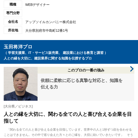
職種
WEBデザイナー
専門分野
会社名
アップソイルカンパニー株式会社
所在地
大分県別府市中島町12番1号
玉田将洋プロ
（ 学習支援業、IT・サービス販売業、 建設業における教育と講習 ）
人との縁を大切に、建設業界に関する知識を伝授するプロ
このプロの一番の強み
依頼に柔軟に応じる真摯な対応と、知識を
伝える力
[大分県／ビジネス]
人との縁を大切に、関わる全ての人と喜び合える企業を目
指して
「関わる全ての人と喜び合える企業を目指しています。世界中の人と1秒ずつ顔を合わせる
ことはできません。その中で巡り会えた方々とのご縁を、大切に紡いでいきたいです」 そう