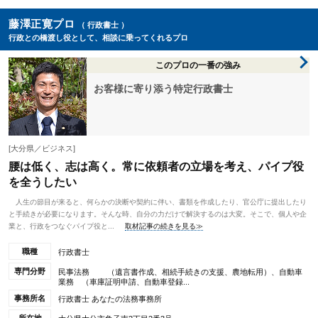
藤澤正寛プロ
（ 行政書士 ）
行政との橋渡し役として、相談に乗ってくれるプロ
このプロの一番の強み
お客様に寄り添う特定行政書士
[大分県／ビジネス]
腰は低く、志は高く。常に依頼者の立場を考え、パイプ役
を全うしたい
人生の節目が来ると、何らかの決断や契約に伴い、書類を作成したり、官公庁に提出したり
と手続きが必要になります。そんな時、自分の力だけで解決するのは大変。そこで、個人や企
業と、行政をつなぐパイプ役と...
取材記事の続きを見る≫
職種
行政書士
専門分野
民事法務 （遺言書作成、相続手続きの支援、農地転用）、自動車
業務 （車庫証明申請、自動車登録...
事務所名
行政書士 あなたの法務事務所