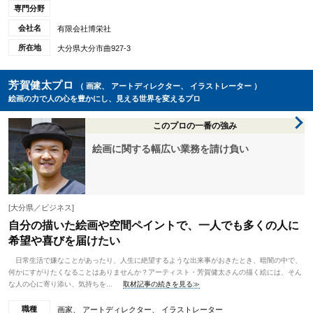
専門分野
会社名
有限会社博栄社
所在地
大分県大分市曲927-3
芳賀健太プロ
（ 画家、 アートディレクター、 イラストレーター ）
絵画の力で人の心を豊かにし、見える世界を変えるプロ
このプロの一番の強み
絵画に関する幅広い業務を請け負い
[大分県／ビジネス]
自分の描いた絵画や空間ペイントで、一人でも多くの人に
希望や喜びを届けたい
日常生活で嫌なことがあったり、人生に絶望するような出来事がおきたとき、暗闇の中で、
何かにすがりたくなることはありませんか？アーティスト・芳賀健太さんの描く絵には、そん
な人の心に寄り添い、気持ちを...
取材記事の続きを見る≫
職種
画家、 アートディレクター、 イラストレーター