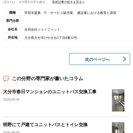
語るのは、大分県大分市を拠点...
取材記事の続きを見る≫
職種
学習支援業、IT・サービス販売業、 建設業における教育と講習
専門分野
会社名
合同会社ジョイフィット
所在地
大分県大分市けやき台1丁目8番12号
次のページへ
この分野の専門家が書いたコラム
大分市春日マンションのユニットバス交換工事
2026-08-05
明野にて戸建てユニットバスとトイレ交換
2026-08-05