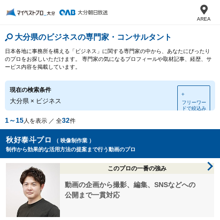
AREA
大分県のビジネスの専門家・コンサルタント
日本各地に事務所を構える「ビジネス」に関する専門家の中から、あなたにぴったり
のプロをお探しいただけます。 専門家の気になるプロフィールや取材記事、経歴、サ
ービス内容を掲載しています。
現在の検索条件
＋
大分県
×
ビジネス
フリーワー
ドで絞込み
1～15
32
人を表示 ／ 全
件
秋好泰斗​プロ
（ 映像制作業 ）
制作から効果的な活用方法の提案まで行う動画のプロ
このプロの一番の強み
動画の企画から撮影、編集、SNSなどへの
公開まで一貫対応