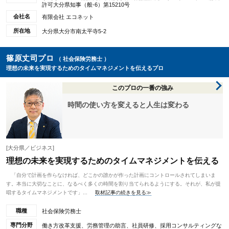
許可大分県知事（般-6）第15210号
会社名
有限会社 エコネット
所在地
大分県大分市南太平寺5-2
篠原丈司プロ
（ 社会保険労務士 ）
理想の未来を実現するためのタイムマネジメントを伝えるプロ
このプロの一番の強み
時間の使い方を変えると人生は変わる
[大分県／ビジネス]
理想の未来を実現するためのタイムマネジメントを伝える
「自分で計画を作らなければ、どこかの誰かが作った計画にコントロールされてしまいま
す。本当に大切なことに、なるべく多くの時間を割り当てられるようにする。それが、私が提
唱するタイムマネジメントです」...
取材記事の続きを見る≫
職種
社会保険労務士
専門分野
働き方改革支援、労務管理の助言、社員研修、採用コンサルティングな