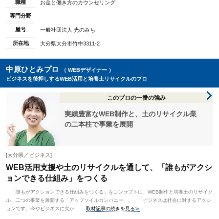
職種
お金と働き方のカウンセリング
専門分野
屋号
一般社団法人 光のみち
所在地
大分県大分市竹中3311-2
中原ひとみプロ
（ WEBデザイナー ）
ビジネスを後押しするWEB活用と培養土リサイクルのプロ
このプロの一番の強み
実績豊富なWEB制作と、土のリサイクル業
の二本柱で事業を展開
[大分県／ビジネス]
WEB活用支援や土のリサイクルを通して、「誰もがアクシ
ョンできる仕組み」をつくる
「誰もがアクションできる仕組みをつくる」をコンセプトに、WEB制作と培養土のリサイク
ル、二つの事業を展開する「アップソイルカンパニー」。 「ビジネスは社会に対するアクシ
ョンです。今やビジネスに欠か...
取材記事の続きを見る≫