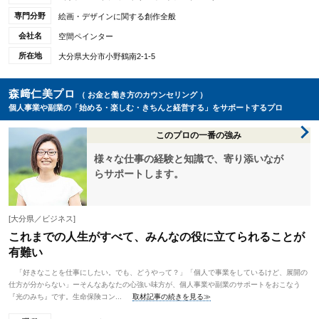
専門分野
絵画・デザインに関する創作全般
会社名
空間ペインター
所在地
大分県大分市小野鶴南2-1-5
森﨑仁美プロ
（ お金と働き方のカウンセリング ）
個人事業や副業の「始める・楽しむ・きちんと経営する」をサポートするプロ
このプロの一番の強み
様々な仕事の経験と知識で、寄り添いなが
らサポートします。
[大分県／ビジネス]
これまでの人生がすべて、みんなの役に立てられることが
有難い
「好きなことを仕事にしたい。でも、どうやって？」「個人で事業をしているけど、展開の
仕方が分からない」ーそんなあなたの心強い味方が、個人事業や副業のサポートをおこなう
『光のみち』です。生命保険コン...
取材記事の続きを見る≫