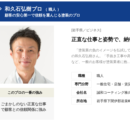
和久石弘樹プロ
（ 職人 ）
顧客の安心第一で信頼を重んじる塗装のプロ
[岩手県／ビジネス]
正直な仕事と姿勢で、納
「塗装業の負のイメージを払拭して
の和久石弘樹さん。「手抜き工事や
など、一般のお客様が塗装業者に抱...
職種
職人
専門分野
一般住宅・店舗・賃
このプロの一番の強み
会社名
誠和コーティング株
所在地
岩手県下閉伊郡岩泉町
ごまかしのない正直な仕事
で顧客との信頼関係に強み