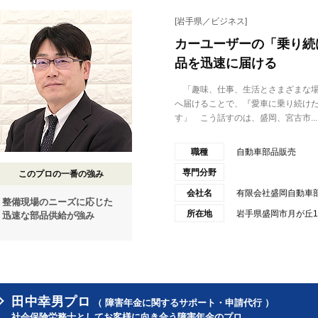
[岩手県／ビジネス]
カーユーザーの「乗り続
品を迅速に届ける
「趣味、仕事、生活とさまざまな場
へ届けることで、『愛車に乗り続け
す」 こう話すのは、盛岡、宮古市...
職種
自動車部品販売
専門分野
このプロの一番の強み
会社名
有限会社盛岡自動車
整備現場のニーズに応じた
所在地
岩手県盛岡市月が丘1-2
迅速な部品供給が強み
田中幸男プロ
（ 障害年金に関するサポート・申請代行 ）
社会保険労務士としてお客様に向き合う障害年金のプロ