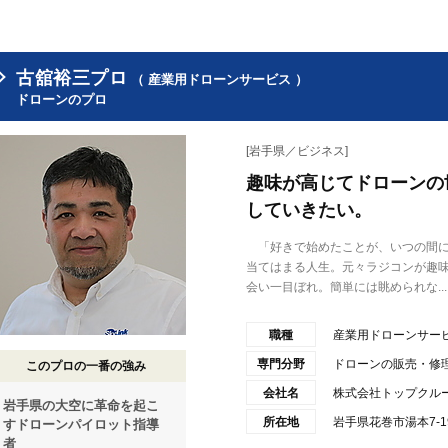
古舘裕三プロ
（ 産業用ドローンサービス ）
ドローンのプロ
[岩手県／ビジネス]
趣味が高じてドローンの
していきたい。
「好きで始めたことが、いつの間に
当てはまる人生。元々ラジコンが趣
会い一目ぼれ。簡単には眺められな...
職種
産業用ドローンサー
専門分野
ドローンの販売・修
このプロの一番の強み
会社名
株式会社トップクル
岩手県の大空に革命を起こ
所在地
岩手県花巻市湯本7-19
すドローンパイロット指導
者