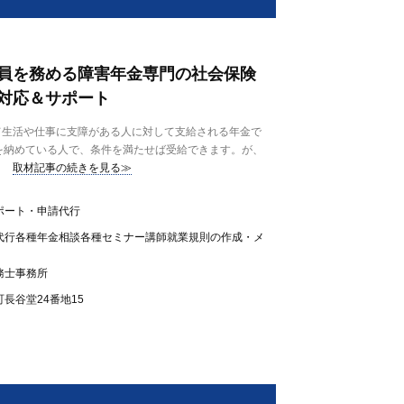
員を務める障害年金専門の社会保険
対応＆サポート
て生活や仕事に支障がある人に対して支給される年金で
を納めている人で、条件を満たせば受給できます。が、
取材記事の続きを見る≫
ポート・申請代行
代行各種年金相談各種セミナー講師就業規則の作成・メ
務士事務所
長谷堂24番地15