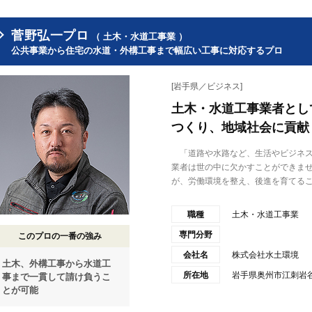
菅野弘一プロ
（ 土木・水道工事業 ）
公共事業から住宅の水道・外構工事まで幅広い工事に対応するプロ
[岩手県／ビジネス]
土木・水道工事業者とし
つくり、地域社会に貢献
「道路や水路など、生活やビジネス
業者は世の中に欠かすことができま
が、労働環境を整え、後進を育てるこ.
職種
土木・水道工事業
専門分野
このプロの一番の強み
会社名
株式会社水土環境
土木、外構工事から水道工
所在地
岩手県奥州市江刺岩谷
事まで一貫して請け負うこ
とが可能