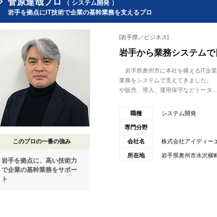
菅原達哉プロ
（ システム開発 ）
岩手を拠点にIT技術で企業の基幹業務を支えるプロ
[岩手県／ビジネス]
岩手から業務システムで
岩手県奥州市に本社を構えるIT企業
業務をシステムで支えてきました。
や販売、導入、運用保守などトータ...
職種
システム開発
専門分野
このプロの一番の強み
会社名
株式会社アイディー
所在地
岩手県奥州市水沢横町
岩手を拠点に、高い技術力
で企業の基幹業務をサポー
ト