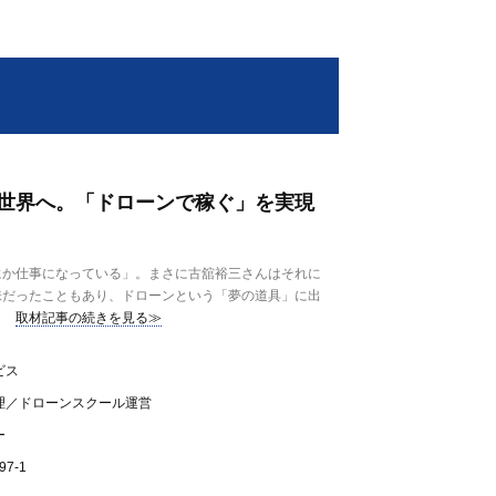
世界へ。「ドローンで稼ぐ」を実現
か仕事になっている」。まさに古舘裕三さんはそれに
味だったこともあり、ドローンという「夢の道具」に出
取材記事の続きを見る≫
ビス
理／ドローンスクール運営
ー
7-1