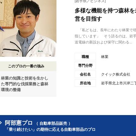
[岩手県／ビジネス]
多様な機能を持つ森林を
営を目指す
「私どもは、長年にわたり林業で培
指しています」 そう語るのは、岩
送電線の新設および保守に関わる...
職種
林業
専門分野
このプロの一番の強み
会社名
クイック株式会社
林業の知識と技術を生かし
所在地
岩手県北上市川岸二丁
た専門的な伐採業務と森林
環境の整備
阿部憲プロ
（ 自動車部品販売 ）
「乗り続けたい」の期待に応える自動車部品のプロ