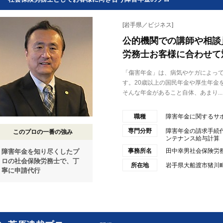
[岩手県／ビジネス]
公的機関での講師や相談
労務士お客様に合わせて
「傷害年金」は、病気やケガによっ
す。20歳以上の国民年金や厚生年金
そんな年金があること自体、あまり...
職種
障害年金に関するサ
専門分野
障害年金の請求手続
このプロの一番の強み
ンテナンス給与計算
事務所名
田中幸男社会保険労
障害年金を知り尽くしたプ
ロの社会保険労務士で、丁
所在地
岩手県大船渡市猪川町
寧に申請代行