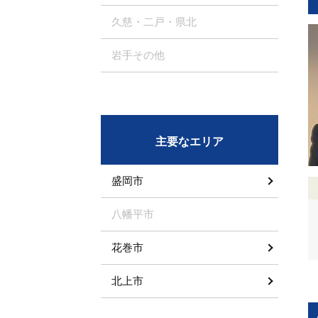
久慈・二戸・県北
岩手その他
主要なエリア
盛岡市
八幡平市
花巻市
北上市