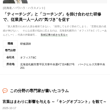
[北海道／パワハラ・ハラスメント]
「ティーチング」と「コーチング」を掛け合わせた研修
で、従業員一人一人の“気づき”を促す
「新人教育のための人員を確保できない」「採用してもすぐ辞めてしまう」「営業社員の成
績が伸びない」 そんな企業の悩みに応えるのは、北海道札幌市の「オフィスT＆C（てぃーあ
んどしー）」代表の伊藤健司...
取材記事の続きを見る≫
職種
研修講師
専門分野
会社名
オフィスT&C
所在地
北海道札幌市豊平区月寒中央通4丁目4番27号 パークヒルズ月寒中央
201
この分野の専門家が書いたコラム
言葉はまわりに影響を与える ～「キングオブコント」を観て～
2025-10-17