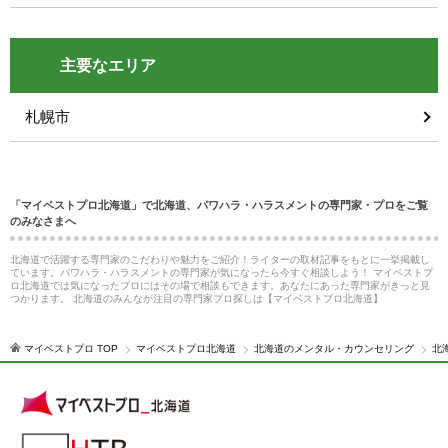
主要なエリア
札幌市
「マイベストプロ北海道」で北海道、パワハラ・ハラスメントの専門家・プロをご覧
のみなさまへ
北海道で活躍する専門家のこだわりや魅力をご紹介！ライターの取材記事をもとに一挙掲載し
ています。パワハラ・ハラスメントの専門家が気になったら今すぐ相談しよう！ マイベストプ
ロ北海道では気になったプロにはその場で相談もできます。あなたにあった専門家がきっと見
つかります。 北海道のみんなが注目の専門家プロ探しは【マイベストプロ北海道】
マイベストプロ TOP
マイベストプロ北海道
北海道のメンタル・カウンセリング
北