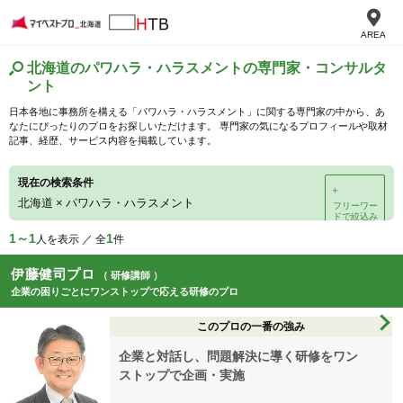
AREA
北海道のパワハラ・ハラスメントの専門家・コンサルタ
ント
日本各地に事務所を構える「パワハラ・ハラスメント」に関する専門家の中から、あ
なたにぴったりのプロをお探しいただけます。 専門家の気になるプロフィールや取材
記事、経歴、サービス内容を掲載しています。
現在の検索条件
＋
北海道
×
パワハラ・ハラスメント
フリーワー
ドで絞込み
1～1
1
人を表示 ／ 全
件
伊藤健司プロ
（ 研修講師 ）
企業の困りごとにワンストップで応える研修のプロ
このプロの一番の強み
企業と対話し、問題解決に導く研修をワン
ストップで企画・実施