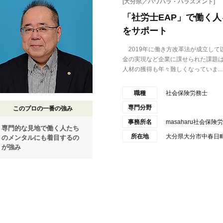
[大分県／パワハラ・ハラスメント]
「社労士EAP」で働く
をサポート
2019年に働き方改革法が成立して
金の実現など企業に課せられた課題
人材の獲得も年々難しくなっていま...
職種
社会保険労務士
専門分野
このプロの一番の強み
事務所名
masaharu社会保
専門的な見地で働く人たち
所在地
大分県大分市中春日町1
のメンタルにも着目するの
が強み