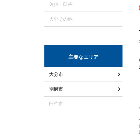
佐伯・臼杵
大分その他
主要なエリア
大分市
別府市
臼杵市