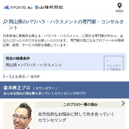
AREA
岡山県のパワハラ・ハラスメントの専門家・コンサルタ
ント
日本各地に事務所を構える「パワハラ・ハラスメント」に関する専門家の中から、あ
なたにぴったりのプロをお探しいただけます。 専門家の気になるプロフィールや取材
記事、経歴、サービス内容を掲載しています。
現在の検索条件
＋
岡山県
×
パワハラ・ハラスメント
フリーワー
ドで絞込み
1～1
1
人を表示 ／ 全
件
森本將之プロ
（ カウンセラー ）
あらゆる悩みの渦を断ち切っていくカウンセリングのプロ
このプロの一番の強み
全方位的なお悩みに対して向き合っていく
カウンセリング