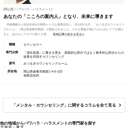
[岡山県／パワハラ・ハラスメント]
あなたの「こころの案内人」となり、未来に導きます
JR倉敷駅から徒歩約8分の昭和レトロな旭商店街に、2018年10月、「みつるぎカウンセリン
グルーム」（岡山県倉敷市鶴形）が開設されました。小さな看板が掲げられた白いドアを開け
ると、ほのかにアロマの香りが漂...
取材記事の続きを見る≫
職種
カウンセラー
専門分野
「潜在意識」に重きを置き、表面的な部分ではなく根本的な部分からの
改善を目指すカウンセリング
屋号
みつるぎカウンセリングルーム
所在地
岡山県倉敷市鶴形1-4-6-103
旭商店街内
「メンタル・カウンセリング」に関するコラムを全て見る
他の地域からパワハラ・ハラスメントの専門家を探す
北海道・東北