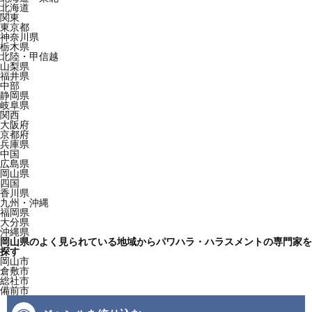
北海道
関東
東京都
神奈川県
栃木県
北陸・甲信越
山梨県
福井県
中部
静岡県
岐阜県
関西
大阪府
京都府
兵庫県
中国
広島県
岡山県
四国
香川県
九州・沖縄
福岡県
大分県
沖縄県
岡山県のよく見られている地域からパワハラ・ハラスメントの専門家を
探す
岡山市
倉敷市
総社市
備前市