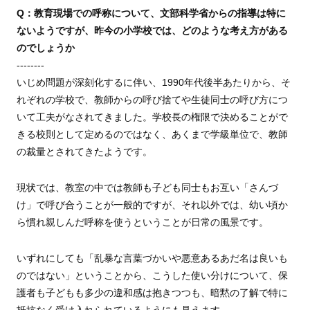
Q：教育現場での呼称について、文部科学省からの指導は特に
ないようですが、昨今の小学校では、どのような考え方がある
のでしょうか
--------
いじめ問題が深刻化するに伴い、1990年代後半あたりから、そ
れぞれの学校で、教師からの呼び捨てや生徒同士の呼び方につ
いて工夫がなされてきました。学校長の権限で決めることがで
きる校則として定めるのではなく、あくまで学級単位で、教師
の裁量とされてきたようです。
現状では、教室の中では教師も子ども同士もお互い「さんづ
け」で呼び合うことが一般的ですが、それ以外では、幼い頃か
ら慣れ親しんだ呼称を使うということが日常の風景です。
いずれにしても「乱暴な言葉づかいや悪意あるあだ名は良いも
のではない」ということから、こうした使い分けについて、保
護者も子どもも多少の違和感は抱きつつも、暗黙の了解で特に