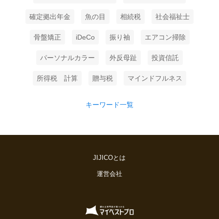
確定拠出年金
魚の目
相続税
社会福祉士
骨盤矯正
iDeCo
振り袖
エアコン掃除
パーソナルカラー
外反母趾
投資信託
所得税 計算
贈与税
マインドフルネス
キーワード一覧
JIJICOとは
運営会社