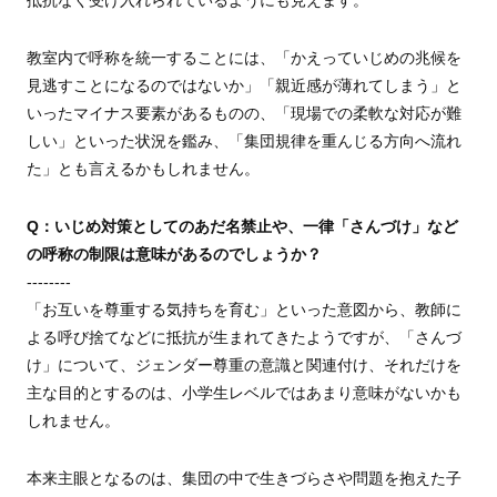
抵抗なく受け入れられているようにも見えます。
教室内で呼称を統一することには、「かえっていじめの兆候を
見逃すことになるのではないか」「親近感が薄れてしまう」と
いったマイナス要素があるものの、「現場での柔軟な対応が難
しい」といった状況を鑑み、「集団規律を重んじる方向へ流れ
た」とも言えるかもしれません。
Q：いじめ対策としてのあだ名禁止や、一律「さんづけ」など
の呼称の制限は意味があるのでしょうか？
--------
「お互いを尊重する気持ちを育む」といった意図から、教師に
よる呼び捨てなどに抵抗が生まれてきたようですが、「さんづ
け」について、ジェンダー尊重の意識と関連付け、それだけを
主な目的とするのは、小学生レベルではあまり意味がないかも
しれません。
本来主眼となるのは、集団の中で生きづらさや問題を抱えた子