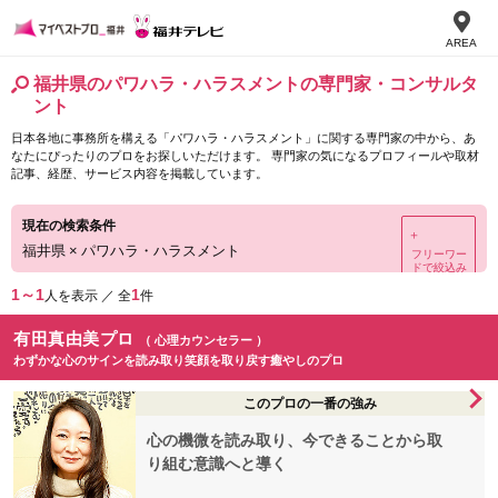
AREA
福井県のパワハラ・ハラスメントの専門家・コンサルタ
ント
日本各地に事務所を構える「パワハラ・ハラスメント」に関する専門家の中から、あ
なたにぴったりのプロをお探しいただけます。 専門家の気になるプロフィールや取材
記事、経歴、サービス内容を掲載しています。
現在の検索条件
＋
福井県
×
パワハラ・ハラスメント
フリーワー
ドで絞込み
1～1
1
人を表示 ／ 全
件
有田真由美プロ
（ 心理カウンセラー ）
わずかな心のサインを読み取り笑顔を取り戻す癒やしのプロ
このプロの一番の強み
心の機微を読み取り、今できることから取
り組む意識へと導く