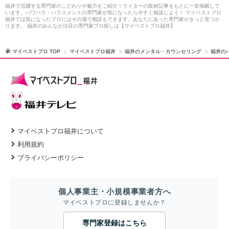
福井で活躍する専門家のこだわりや魅力をご紹介！ライターの取材記事をもとに一挙掲載して
います。パワハラ・ハラスメントの専門家が気になったら今すぐ相談しよう！ マイベストプロ
福井では気になったプロにはその場で相談もできます。あなたにあった専門家がきっと見つか
ります。 福井のみんなが注目の専門家プロ探しは【マイベストプロ福井】
マイベストプロ TOP
マイベストプロ福井
福井のメンタル・カウンセリング
福井の
マイベストプロ福井について
利用規約
プライバシーポリシー
個人事業主・小規模事業者方へ
マイベストプロに登録しませんか？
専門家登録はこちら