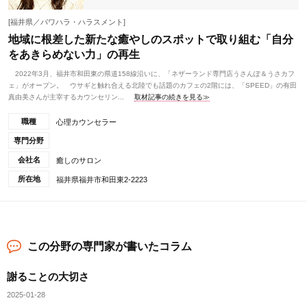
[福井県／パワハラ・ハラスメント]
地域に根差した新たな癒やしのスポットで取り組む「自分
をあきらめない力」の再生
2022年3月、福井市和田東の県道158線沿いに、「ネザーランド専門店うさんぽ＆うさカフ
ェ」がオープン。 ウサギと触れ合える北陸でも話題のカフェの2階には、「SPEED」の有田
真由美さんが主宰するカウンセリン...
取材記事の続きを見る≫
職種
心理カウンセラー
専門分野
会社名
癒しのサロン
所在地
福井県福井市和田東2-2223
この分野の専門家が書いたコラム
謝ることの大切さ
2025-01-28