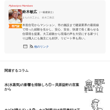
Mybestpro Members
鈴木敏広
（一級建築士）
まちの大工さん 鈴木工務店
木造住宅からマンション、市の施設まで建築業界の最前線
専門家
で培った経験を生かし、安心、安全、快適で長く暮らせる
住環境を提案。大工経験から現場の声を大切にする家づく
りは職人にも施主にも好評。リピート率も高い。
他のリンク
関連するコラム
水(水蒸気)の影響を排除しろ①～貝原益軒の言葉
から
カビが増えている⑨～カビ対策では吉田兼好は正