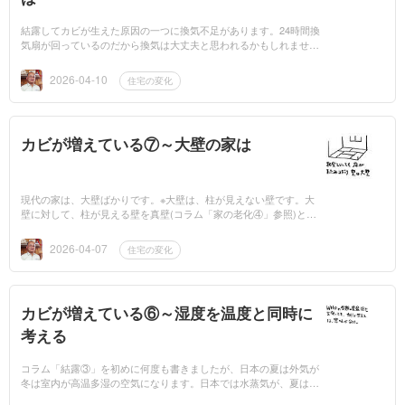
結露してカビが生えた原因の一つに換気不足があります。24時間換
気扇が回っているのだから換気は大丈夫と思われるかもしれません
が、私は不十分だと思います。24時間換気扇は、1時間で0.5回空気
を入れ換えると...
2026-04-10
住宅の変化
カビが増えている⑦～大壁の家は
現代の家は、大壁ばかりです。※大壁は、柱が見えない壁です。大
壁に対して、柱が見える壁を真壁(コラム「家の老化④」参照)と言
います。真壁は日本人が考えた木造住宅を守る、傷めない工夫だと
思います。柱は空...
2026-04-07
住宅の変化
カビが増えている⑥～湿度を温度と同時に
考える
コラム「結露③」を初めに何度も書きましたが、日本の夏は外気が
冬は室内が高温多湿の空気になります。日本では水蒸気が、夏は外
から冬は室内から床下、壁の中、天井裏に侵入しようとします。外