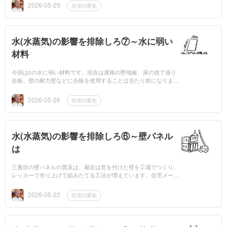
x4住宅の被害が少...
2026-05-29
住宅の変化
水(水蒸気)の影響を排除しろ⑦～水に弱い
材料
今回はcの水に弱い材料です。現在は屋根の野地板、床の捨て張り
合板、壁の耐力壁などに合板を使用することは当たり前になりまし
た。使わられる理由の一つは耐震のためです。無垢材では大きな板
を採用することは...
2026-05-26
住宅の変化
水(水蒸気)の影響を排除しろ⑥～壁パネル
は
三番目の壁パネルの普及は、最近は窓を付けた壁を工場でつくり、
レッカーで吊り上げて組みたてる工法が増えています。住宅メーカ
ーなどでは窓だけでなく外壁材も張った壁を組み立てている業者も
あります。大雨...
2026-05-22
住宅の変化