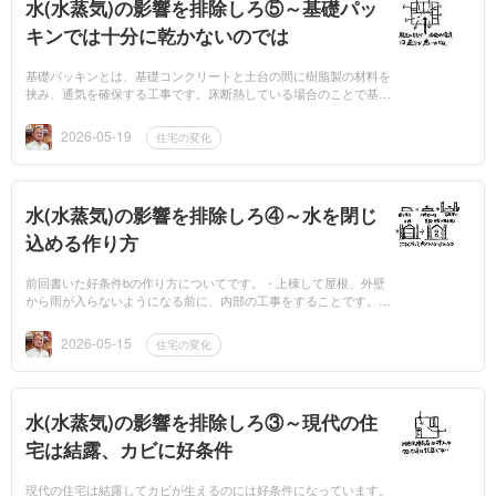
水(水蒸気)の影響を排除しろ⑤～基礎パッ
キンでは十分に乾かないのでは
基礎パッキンとは、基礎コンクリートと土台の間に樹脂製の材料を
挟み、通気を確保する工事です。床断熱している場合のことで基礎
断熱の場合は当てはまりません。床断熱している現場では、ほとん
ど基礎パッキンで...
2026-05-19
住宅の変化
水(水蒸気)の影響を排除しろ④～水を閉じ
込める作り方
前回書いた好条件bの作り方についてです。・上棟して屋根、外壁
から雨が入らないようになる前に、内部の工事をすることです。・
基礎パッキンによる床下換気。・壁パネルの普及一番初めの工事の
順番について...
2026-05-15
住宅の変化
水(水蒸気)の影響を排除しろ③～現代の住
宅は結露、カビに好条件
現代の住宅は結露してカビが生えるのには好条件になっています。