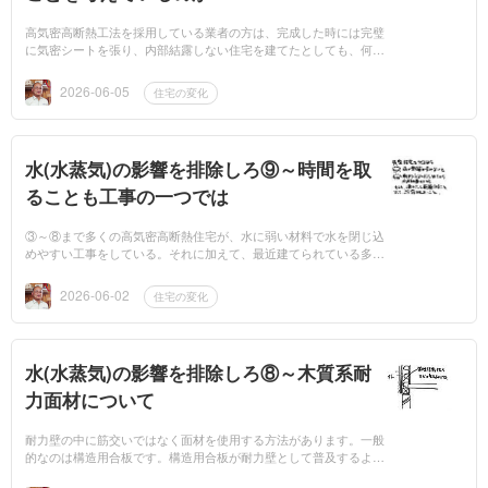
高気密高断熱工法を採用している業者の方は、完成した時には完璧
に気密シートを張り、内部結露しない住宅を建てたとしても、何年
か経ったときに気密が破れないかとは思わないのでしょうか。気密
防湿シートの厚...
2026-06-05
住宅の変化
水(水蒸気)の影響を排除しろ⑨～時間を取
ることも工事の一つでは
③～⑧まで多くの高気密高断熱住宅が、水に弱い材料で水を閉じ込
めやすい工事をしている。それに加えて、最近建てられている多く
の住宅のように、窓が少なく、小さいと風通しが良くないので、昔
の家のように窓を開...
2026-06-02
住宅の変化
水(水蒸気)の影響を排除しろ⑧～木質系耐
力面材について
耐力壁の中に筋交いではなく面材を使用する方法があります。一般
的なのは構造用合板です。構造用合板が耐力壁として普及するよう
になったきっかけは、1995年の阪神大震災です。合板を使用する2