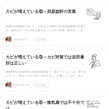
カビが増えている⑩～貝原益軒の言葉
前回の吉田兼好に続いて、今回は江戸時代の学者貝原益軒の言葉で
す。益軒はたくさんの本を書きましたがその著書「養生訓」に以下
のような文章を書いています。「居所、寝屋は常に風寒暑湿の邪気
を防ぐべし。風...
2026-04-17
住宅の変化
カビが増えている⑨～カビ対策では吉田兼
好は正しい
鎌倉時代の吉田兼好は徒然草第55段で「家のつくりようは、夏を旨
とすべし。冬はいかなる所にも住まる…」と書いています。冬は寒
くてもなんとかなると言っているのですが、高気密高断熱住宅の普
及を進めるころか...
2026-04-14
住宅の変化
カビが増えている⑧～換気扇では不十分で
は