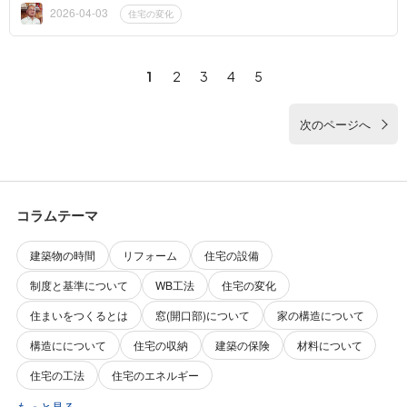
気と室内の温度と湿...
2026-04-03
住宅の変化
1
2
3
4
5
次のページへ
コラムテーマ
建築物の時間
リフォーム
住宅の設備
制度と基準について
WB工法
住宅の変化
住まいをつくるとは
窓(開口部)について
家の構造について
構造にについて
住宅の収納
建築の保険
材料について
住宅の工法
住宅のエネルギー
もっと見る