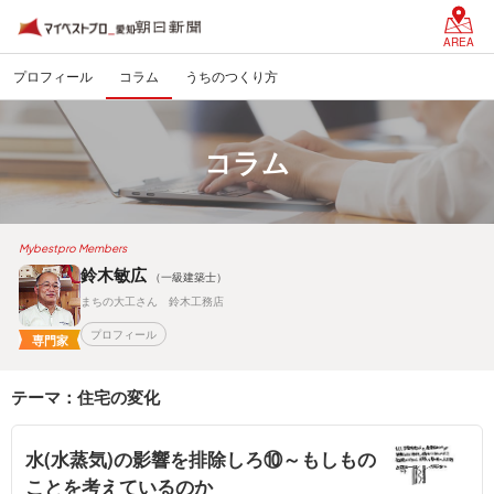
AREA
プロフィール
コラム
うちのつくり方
コラム
Mybestpro Members
鈴木敏広
（一級建築士）
まちの大工さん 鈴木工務店
プロフィール
専門家
テーマ：住宅の変化
水(水蒸気)の影響を排除しろ⑩～もしもの
ことを考えているのか