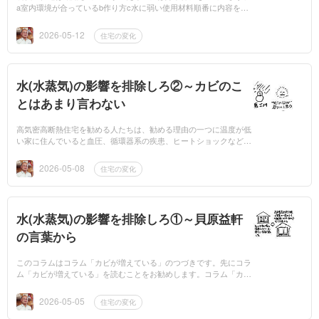
a室内環境が合っているb作り方c水に弱い使用材料順番に内容を書
いていきますaの室内環境が合っているについてです。高気密高断
熱住宅の室内...
2026-05-12
住宅の変化
水(水蒸気)の影響を排除しろ②～カビのこ
とはあまり言わない
高気密高断熱住宅を勧める人たちは、勧める理由の一つに温度が低
い家に住んでいると血圧、循環器系の疾患、ヒートショックなどに
なりやすく健康に住むことはできない。だから高気密高断熱住宅で
温熱環境を整えた...
2026-05-08
住宅の変化
水(水蒸気)の影響を排除しろ①～貝原益軒
の言葉から
このコラムはコラム「カビが増えている」のつづきです。先にコラ
ム「カビが増えている」を読むことをお勧めします。コラム「カビ
が増えている⑩」で貝原益軒の言葉「湿は人の身をやぶることおそ
くして深し。」と...
2026-05-05
住宅の変化