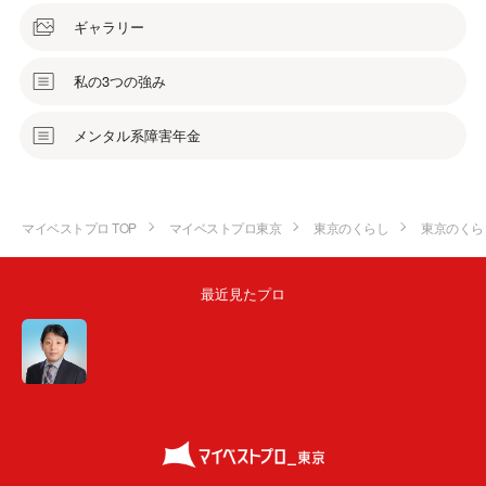
ギャラリー
私の3つの強み
メンタル系障害年金
マイベストプロ TOP
マイベストプロ東京
東京のくらし
東京のくら
最近見たプロ