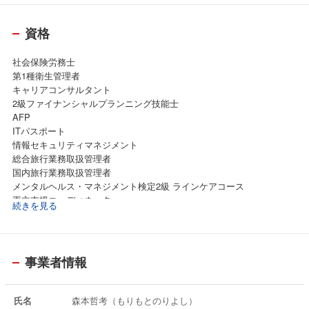
イント等をお伝えの上、診断書の作成依頼やチェックを兼ねて、請求
される方ご本人やご家族の方と同行させて頂いています。
資格
社会保険労務士
第1種衛生管理者
キャリアコンサルタント
2級ファイナンシャルプランニング技能士
AFP
ITパスポート
情報セキュリティマネジメント
総合旅行業務取扱管理者
国内旅行業務取扱管理者
メンタルヘルス・マネジメント検定2級 ラインケアコース
両立支援コーディネーター
続きを見る
労務監査人
銀行業務検定 年金アドバイザー2級
健康経営エキスパートアドバイザー
事業者情報
氏名
森本哲考（もりもとのりよし）