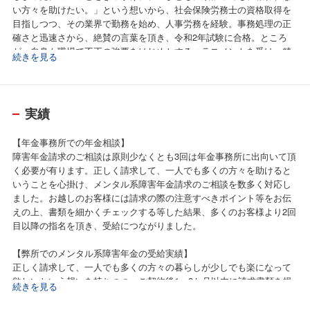
い方々を助けたい。」という想いから、社会保険労務士の資格取得を
目指しつつ、その業界で勤務を始め、人事労務を経験。事務処理の正
確さと迅速さから、絶賛の言葉を頂き、令和2年試験に合格。ところ
が、自身も職場で不正の強要をはじめとするハラスメントを受け、精
続きを見る
神疾患に陥り、退職。東京・立川の社会保険労務士事務所に移り、更
に経験を積み、お客様からも親身な対応と迅速さで信用を得る。その
後、年金事務所の年金アドバイザーに従事しつつ、令和6年開業。お客
様には簡単な言葉で分かり易く説明することを心掛けており、特にメ
実績
ンタル系障害年金請求の相談対応を数多く経験。結果、障害年金のご
相談で年金事務所にお越しのお客様からは「説明が丁寧で、分かり易
【年金事務所での年金相談】
い。親切にしてもらえた。」等、好評を得て、受給につながってい
障害年金請求のご相談は原則少なくとも3回は年金事務所に出向いて頂
る。また、障害年金請求のご依頼のお客様からも病院への同行等サポ
く必要が有ります。正しく請求して、一人でも多くの方々を助けると
ートをはじめ、迅速な対応により受給につながり、感謝のお言葉を頂
いうことを心掛け、メンタル系障害年金請求のご相談を数多く対応し
く等実績が多く、その後の生活のフォローまで活動的に行っている。
ました。お越しのお客様には請求の際の注意すべきポイント等をお伝
えの上、書類を細かくチェックする等した結果、多くのお客様より2回
目以降の指名を頂き、受給につながりました。
【弊所でのメンタル系障害年金の受給実績】
正しく請求して、一人でも多くの方々の暮らしが少しでも楽になって
欲しいという想いを持ちつつ、ご契約後1～2か月以内に請求書類を提
続きを見る
出。決定まで原則3～4か月かかりますが、2か月程で支給決定のものも
有ります。もちろん、お話をきちんと受け止めながら、注意すべきポ