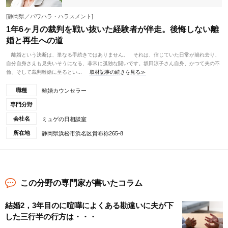
[静岡県／パワハラ・ハラスメント]
1年6ヶ月の裁判を戦い抜いた経験者が伴走。後悔しない離
婚と再生への道
離婚という決断は、単なる手続きではありません。 それは、信じていた日常が崩れ去り、
自分自身さえも見失いそうになる、非常に孤独な闘いです。坂田涼子さん自身、かつて夫の不
倫、そして裁判離婚に至るとい...
取材記事の続きを見る≫
職種
離婚カウンセラー
専門分野
会社名
ミュゲの日相談室
所在地
静岡県浜松市浜名区貴布祢265-8
この分野の専門家が書いたコラム
結婚2，3年目のに喧嘩によくある勘違いに夫が下
した三行半の行方は・・・