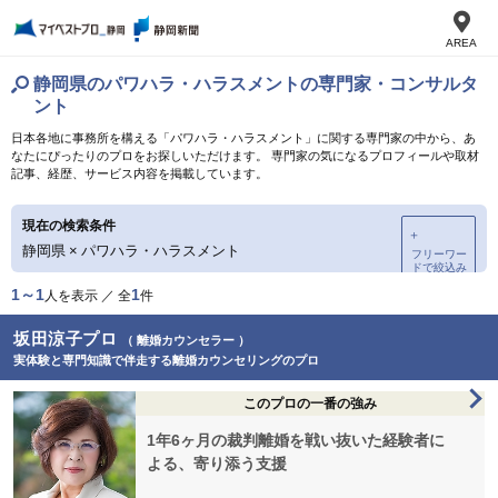
AREA
静岡県のパワハラ・ハラスメントの専門家・コンサルタ
ント
日本各地に事務所を構える「パワハラ・ハラスメント」に関する専門家の中から、あ
なたにぴったりのプロをお探しいただけます。 専門家の気になるプロフィールや取材
記事、経歴、サービス内容を掲載しています。
現在の検索条件
＋
静岡県
×
パワハラ・ハラスメント
フリーワー
ドで絞込み
1～1
1
人を表示 ／ 全
件
坂田涼子プロ
（ 離婚カウンセラー ）
実体験と専門知識で伴走する離婚カウンセリングのプロ
このプロの一番の強み
1年6ヶ月の裁判離婚を戦い抜いた経験者に
よる、寄り添う支援