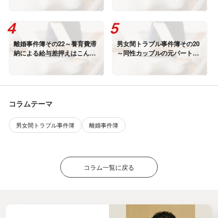
ることはないのか？
離婚事件簿その22～養育費滞
男女間トラブル事件簿その20
納による給与差押えはこんな
～同性カップルの元パートナ
に怖い
ーに不貞慰謝料の賠償を命じ
た判決が確定！
コラムテーマ
男女間トラブル事件簿
離婚事件簿
コラム一覧に戻る