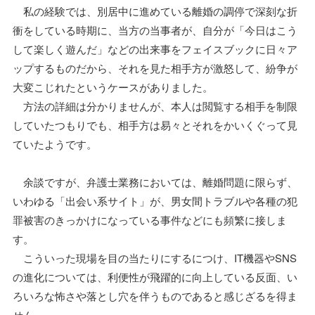
私の経験では、別居中に進めている離婚の調停で深刻な折
衝をしている時期に、当方の当事者が、自分が「今日はこう
して楽しく遊んだ」などの出来事をフェイスブックに日々ア
ップするものだから、それを見た相手方が激怒して、紛争が
大変こじれたというケースがありました。
方法の詳細は分かりませんが、本人は閲覧する相手を制限
していたつもりでも、相手方は易々とそれをかいくぐって見
ていたようです。
余談ですが、弁護士業務においては、離婚問題に限らず、
いわゆる「出会い系サイト」が、男女間トラブルや各種の犯
罪被害のきっかけになっている事件などにも頻繁に接しま
す。
こういった現場を目の当たりにするにつけ、IT機器やSNS
の進化については、利便性が飛躍的に向上している反面、い
ろいろな怖さや落とし穴を伴うものであると感じざるを得ま
せん。