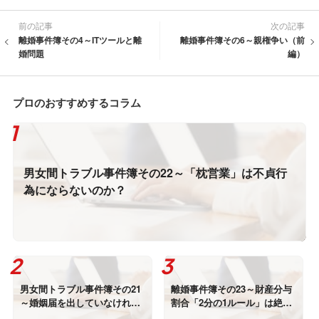
前の記事
次の記事
離婚事件簿その4～ITツールと離
離婚事件簿その6～親権争い（前
婚問題
編）
プロのおすすめするコラム
男女間トラブル事件簿その22～「枕営業」は不貞行
為にならないのか？
男女間トラブル事件簿その21
離婚事件簿その23～財産分与
～婚姻届を出していなければ
割合「2分の1ルール」は絶対
浮気をしても慰謝料請求され
なのか