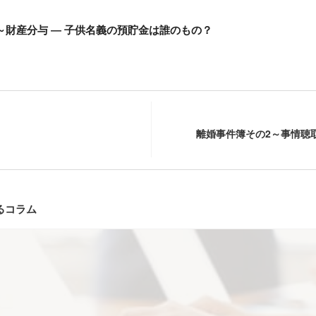
～財産分与 ― 子供名義の預貯金は誰のもの？
離婚事件簿その2～事情聴
るコラム