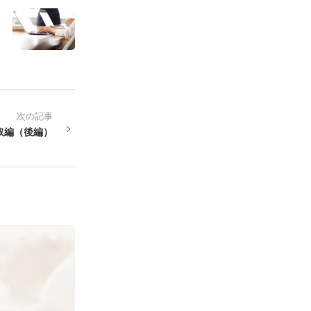
次の記事
取編（後編）