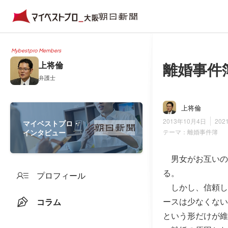
Mybestpro Members
離婚事件
上将倫
弁護士
上将倫
2013年10月4日
202
マイベストプロ・
インタビュー
テーマ：
離婚事件簿
男女がお互いの
る。
プロフィール
しかし、信頼し
ースは少なくない
コラム
という形だけが維