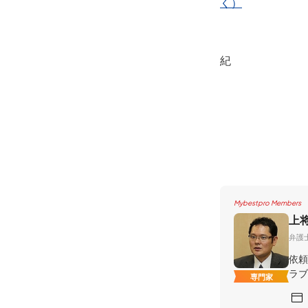
く）
弁
紀
Mybestpro Members
上
弁護
依頼
ラブ
専門家