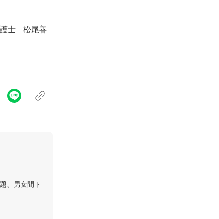
善
題、男女間ト