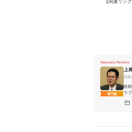
【関連リン
Mybestpro Members
上
弁護
依頼
ラブ
専門家