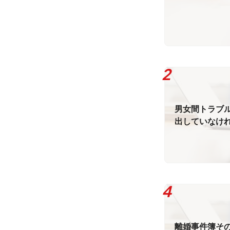
男女間トラブル
出していなけ
求されること
離婚事件簿その