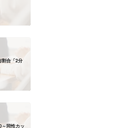
与割合「2分
0～同性カッ