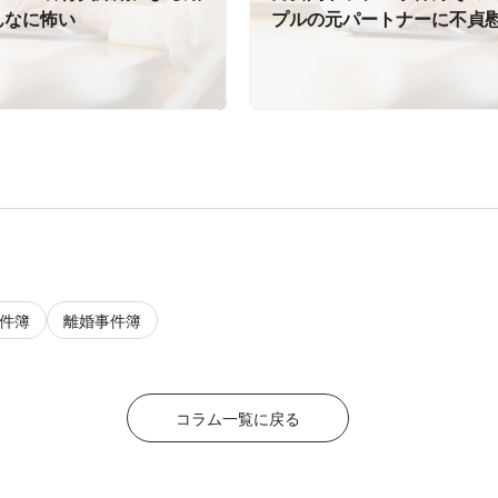
んなに怖い
プルの元パートナーに不貞
を命じた判決が確定！
件簿
離婚事件簿
コラム一覧に戻る