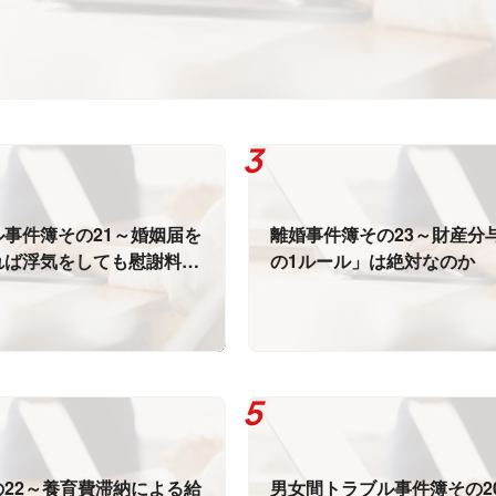
事件簿その21～婚姻届を
離婚事件簿その23～財産分
れば浮気をしても慰謝料請
の1ルール」は絶対なのか
はないのか？
22～養育費滞納による給
男女間トラブル事件簿その2