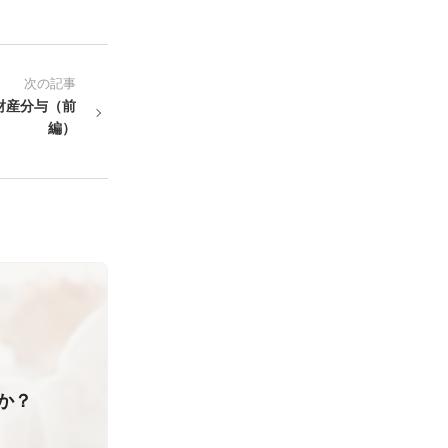
次の記事
財産分与（前
編）
か？