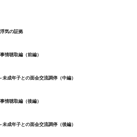
～浮気の証拠
～事情聴取編（前編）
0～未成年子との面会交流調停（中編）
～事情聴取編（後編）
1～未成年子との面会交流調停（後編）