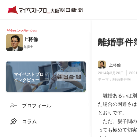
Mybestpro Members
離婚事件
上将倫
弁護士
上将倫
2014年3月20日
202
マイベストプロ・
インタビュー
テーマ：
離婚事件簿
離婚あるいは別
た場合の困難さは
プロフィール
とおりです。
ただ、親子間の
コラム
っても極めて切実