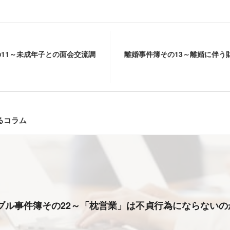
11～未成年子との面会交流調
離婚事件簿その13～離婚に伴う
るコラム
ブル事件簿その22～「枕営業」は不貞行為にならないの