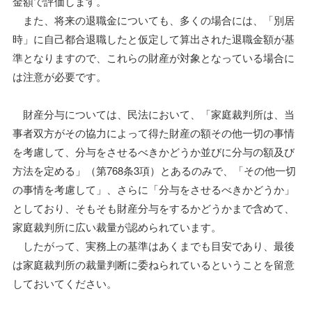
金額で評価します。
また、将来の退職金についても、多くの場合には、「別居
時」に自己都合退職したと仮定して算出された退職金額が基
準となりますので、これらの財産が対象となっている場合に
は注意が必要です。
財産分与については、民法において、「家庭裁判所は、当
事者双方がその協力によって得た財産の額その他一切の事情
を考慮して、分与をさせるべきかどうか並びに分与の額及び
方法を定める」（第768条3項）とあるのみで、「その他一切
の事情を考慮して」、さらに「分与をさせるべきかどうか」
としており、そもそも財産分与をするかどうかまで含めて、
家庭裁判所に広い裁量が認められています。
したがって、実務上の基準はあくまでも目安であり、最後
は家庭裁判所の裁量判断に委ねられているということを留意
しておいてください。