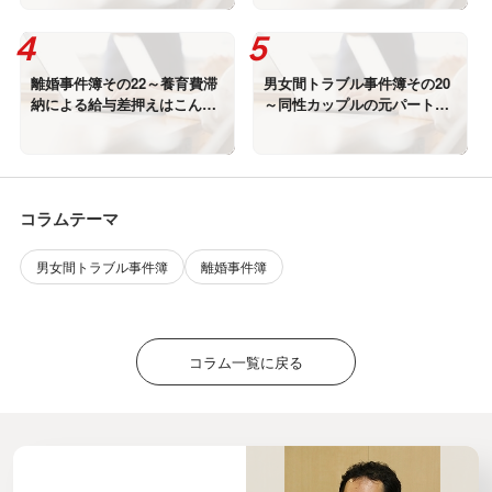
ることはないのか？
離婚事件簿その22～養育費滞
男女間トラブル事件簿その20
納による給与差押えはこんな
～同性カップルの元パートナ
に怖い
ーに不貞慰謝料の賠償を命じ
た判決が確定！
コラムテーマ
男女間トラブル事件簿
離婚事件簿
コラム一覧に戻る