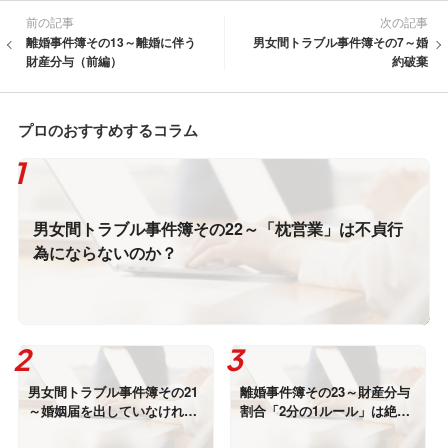
前の記事
次の記事
離婚事件簿その13～離婚に伴う
男女間トラブル事件簿その7～婚
財産分与（前編）
約破棄
プロのおすすめするコラム
男女間トラブル事件簿その22～「枕営業」は不貞行
為にならないのか？
男女間トラブル事件簿その21
離婚事件簿その23～財産分与
～婚姻届を出していなければ
割合「2分の1ルール」は絶対
浮気をしても慰謝料請求され
なのか