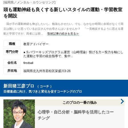
[福岡県／メンタル・カウンセリング]
頭も運動神経も良くする新しいスタイルの運動・学習教室
を開設
我が子の運動神経も伸ばしたいし、勉強もさせたい。でも、なかなか時間に余裕がなくて両
立は難しいと思っているお父さんやお母さんはいませんか？ 「一見相反するように思える運
動と学習ですが、両者には密...
取材記事の続きを見る≫
職種
教育アドバイザー
専門分野
● S.パワーキッズプログラム運営（山崎理論）投げる力＝投力を軸にし
た運動と学習の統合指導で、集中...
会社名
firstball
所在地
福岡県北九州市若松区栄盛川3-26
新田猪三彦プロ
（ コーチ ）
目標達成に向け、気づきと変化を促すコーチングのプロ
このプロの一番の強み
心理学・自己分析・脳科学を活用したコー
チング