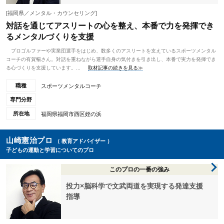
[福岡県／メンタル・カウンセリング]
対話を通じてアスリートの心を整え、本番で力を発揮でき
るメンタルづくりを支援
プロゴルファーや実業団選手をはじめ、数多くのアスリートを支えているスポーツメンタル
コーチの有賀暢さん。対話を重ねながら選手自身の気付きを引き出し、本番で実力を発揮でき
る心づくりを支援しています。...
取材記事の続きを見る≫
職種
スポーツメンタルコーチ
専門分野
所在地
福岡県福岡市西区姪の浜
山崎憲治プロ
（ 教育アドバイザー ）
子どもの運動と学習についてのプロ
このプロの一番の強み
投力×脳科学で文武両道を実現する発達支援
指導