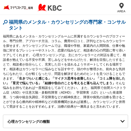
AREA
福岡県のメンタル・カウンセリングの専門家・コンサル
タント
福岡県にあるメンタル・カウンセリングルームに所属するカウンセラーのプロフィー
ル、専門分野、アプローチ方法、コラム、費用や口コミ、評判などからカウンセラー
を探せます。カウンセリングルームでは、職場や学校、家庭内の人間関係、仕事や勉
強に対するプレッシャーやストレス、恋愛の悩みなど、相談者の心の問題に寄り添い
ケアしてくれます。 心理カウンセリングは、主にカウンセラーとの対話を通じて、相
談者が抱えている不安や不満、苦しみなどをやわらげたり、解消を目指したりするこ
とで、相談者が自分らしく、充実した日々を送れるようサポートしてくれる場所で
す。相談者はカウンセラーに悩みなどを話す中で、頭の中が整理され、前向きな気持
ちになれたり、心が軽くなったり、問題を解決するためのヒントを見つけることもで
きます。
「生きづらいと感じる」「マイナス思考を改善したい」「コミュ障を治した
い」「育児で悩んでいる」「結婚や告白のことを考えると落ち込んでしまう」
そんな
悩みをお持ちであれば一度相談をしてみてください。 また、福岡県で自閉スペクトラ
ム症（ASD）や注意欠陥・多動性障害（ADHD）、学習障害（LD）といった発達障
害、うつ病や統合失調症、不安障害などの精神疾患と、障害や病気の治療を受けるこ
とができる心療内科や精神科などの医療機関があれば連携し、カウンセリングと併用
して受診することをおすすめします。治療の効果が一層高まると言われています。
心理カウンセリングの種類