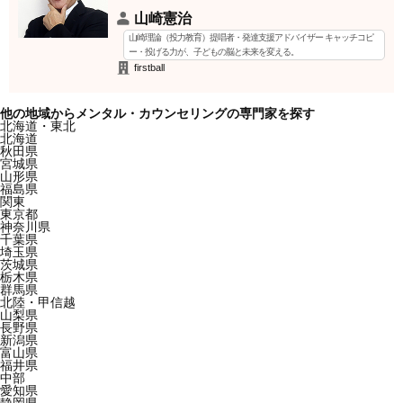
山崎憲治
山崎理論（投力教育）提唱者・発達支援アドバイザー キャッチコピ
ー・投げる力が、子どもの脳と未来を変える。
firstball
他の地域からメンタル・カウンセリングの専門家を探す
北海道・東北
北海道
秋田県
宮城県
山形県
福島県
関東
東京都
神奈川県
千葉県
埼玉県
茨城県
栃木県
群馬県
北陸・甲信越
山梨県
長野県
新潟県
富山県
福井県
中部
愛知県
静岡県