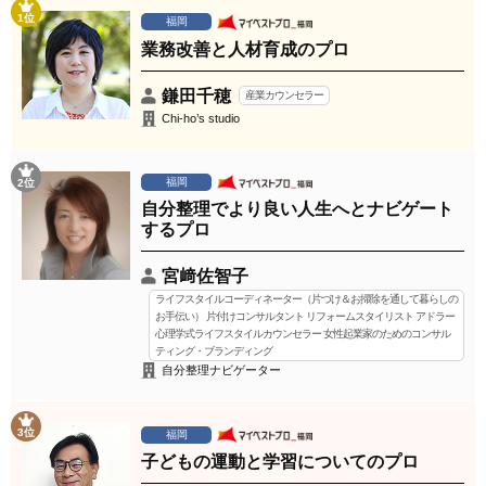
1位
福岡
業務改善と人材育成のプロ
鎌田千穂
産業カウンセラー
Chi-ho’s studio
福岡
2位
自分整理でより良い人生へとナビゲート
するプロ
宮﨑佐智子
ライフスタイルコーディネーター（片づけ＆お掃除を通して暮らしの
お手伝い） 片付けコンサルタント リフォームスタイリスト アドラー
心理学式ライフスタイルカウンセラー 女性起業家のためのコンサル
ティング・ブランディング
自分整理ナビゲーター
3位
福岡
子どもの運動と学習についてのプロ