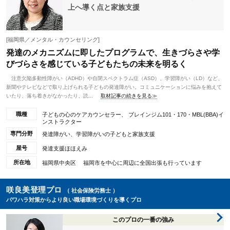
上へ導く点と家族支援
[福岡県／メンタル・カウンセリング]
発達のメカニズムに即したプログラムで、生きづらさや学
びづらさを感じている子どもたちの未来を明るく
注意欠陥多動性障がい（ADHD）や自閉スペクトラム症（ASD）、学習障がい（LD）など、
新聞やテレビなどで取り上げられる子どもの発達障がい。コミュニケーションに悩みを抱えて
いたり、落ち着きがなかったり、読...
取材記事の続きを見る≫
職種
子どもの心のケアカウンセラー、 ブレインジム101・170・MBL(BBA)イ
ンストラクター
専門分野
発達障がい、学習障がいの子どもと家族支援
屋号
発達支援ほほえみ
所在地
福岡県中央区 福岡市を中心に周辺に全国出張も行っています
咲良美登理プロ
（ 社会保険労務士 ）
パワハラ対策からより良い職場環境づくりを導くプロ
このプロの一番の強み