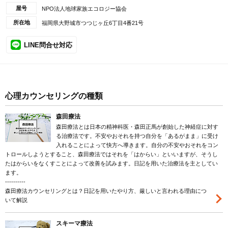
屋号
NPO法人地球家族エコロジー協会
所在地
福岡県大野城市つつじヶ丘6丁目4番21号
LINE問合せ対応
心理カウンセリングの種類
森田療法
森田療法とは日本の精神科医・森田正馬が創始した神経症に対す
る治療法です。不安やおそれを持つ自分を「あるがまま」に受け
入れることによって快方へ導きます。自分の不安やおそれをコン
トロールしようとすること、森田療法ではそれを「はからい」といいますが、そうし
たはからいをなくすことによって改善を試みます。日記を用いた治療法を主としてい
ます。
----------
森田療法カウンセリングとは？日記を用いたやり方、厳しいと言われる理由につ
いて解説
スキーマ療法