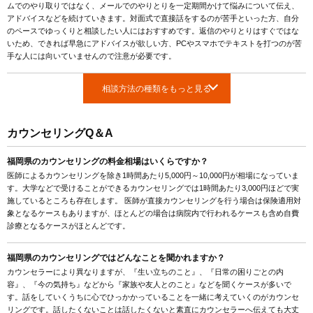
ムでのやり取りではなく、メールでのやりとりを一定期間かけて悩みについて伝え、
アドバイスなどを続けていきます。対面式で直接話をするのが苦手といった方、自分
のペースでゆっくりと相談したい人にはおすすめです。返信のやりとりはすぐではな
いため、できれば早急にアドバイスが欲しい方、PCやスマホでテキストを打つのが苦
手な人には向いていませんので注意が必要です。
相談方法の種類をもっと見る
カウンセリングQ＆A
福岡県のカウンセリングの料金相場はいくらですか？
医師によるカウンセリングを除き1時間あたり5,000円～10,000円が相場になっていま
す。大学などで受けることができるカウンセリングでは1時間あたり3,000円ほどで実
施しているところも存在します。 医師が直接カウンセリングを行う場合は保険適用対
象となるケースもありますが、ほとんどの場合は病院内で行われるケースも含め自費
診療となるケースがほとんどです。
福岡県のカウンセリングではどんなことを聞かれますか？
カウンセラーにより異なりますが、『生い立ちのこと』、『日常の困りごとの内
容』、『今の気持ち』などから『家族や友人とのこと』などを聞くケースが多いで
す。話をしていくうちに心でひっかかっていることを一緒に考えていくのがカウンセ
リングです。話したくないことは話したくないと素直にカウンセラーへ伝えても大丈