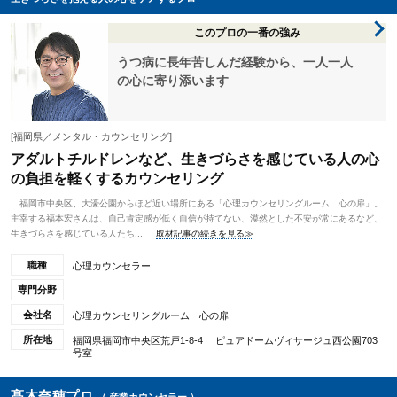
このプロの一番の強み
うつ病に長年苦しんだ経験から、一人一人
の心に寄り添います
[福岡県／メンタル・カウンセリング]
アダルトチルドレンなど、生きづらさを感じている人の心
の負担を軽くするカウンセリング
福岡市中央区、大濠公園からほど近い場所にある「心理カウンセリングルーム 心の扉」。
主宰する福本宏さんは、自己肯定感が低く自信が持てない、漠然とした不安が常にあるなど、
生きづらさを感じている人たち...
取材記事の続きを見る≫
職種
心理カウンセラー
専門分野
会社名
心理カウンセリングルーム 心の扉
所在地
福岡県福岡市中央区荒戸1-8-4 ピュアドームヴィサージュ西公園703
号室
髙木奈穂プロ