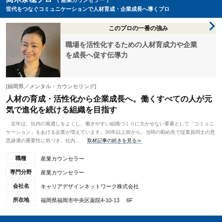
（ 産業カウンセラー ）
世代をつなぐコミュニケーションで人材育成・企業成長へ導くプロ
このプロの一番の強み
職場を活性化するための人材育成力や企業
を成長へ促す伝導力
[福岡県／メンタル・カウンセリング]
人材の育成・活性化から企業成長へ。働くすべての人が元
気で進化を続ける組織を目指す
近年は、社内の風通しをよくし、働きやすい組織づくりに欠かせない要素として「コミュニ
ケーション」をあげる企業が増えています。30年以上前から、当時の勤め先で従業員同士の意
思疎通の重要性に気づき、社内...
取材記事の続きを見る≫
職種
産業カウンセラー
専門分野
産業カウンセラー
会社名
キャリアデザインネットワーク株式会社
所在地
福岡県福岡市中央区薬院4-10-13 6F