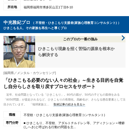
所在地
福岡県福岡市博多区山王1丁目8-10
中光雅紀プロ
（ 不登校・ひきこもり支援者(家族心理教育コンサルタント) ）
ひきこもる人、その家族を再生へと導くプロ
このプロの一番の強み
ひきこもり現象を招く苦悩の源泉を根本か
ら解決する
[福岡県／メンタル・カウンセリング]
「ひきこもる必要のない人々の社会」～生きる目的を自覚
し自分らしさを取り戻すプロセスをサポート
近年、社会問題となっている「ひきこもり」。80代の親が、50代の子どもの面倒をみる
「8050問題」が提起されるなど、ひきこもりの長期化、高齢化が、さらなる懸念要素として注
目されています。 「地球家族エ...
取材記事の続きを見る≫
職種
不登校・ひきこもり支援者(家族心理教育コンサルタント)
専門分野
■ ひきこもり、不登校、アダルトチルドレン等、アディクション＝嗜癖
(しへき)と呼ばれる行動の問題を主...