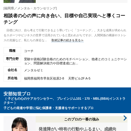
[福岡県／メンタル・カウンセリング]
相談者の心の声に向き合い、目標や自己実現へと導くコー
チング
目標に向け、自ら考えて行動できるよう導いていく「コーチング」。大きな成果が求められ
るスポーツやビジネスの世界で活用されていると思われがちですが、人間関係の構築やストレ
スの克服など、私たちの身近な...
取材記事の続きを見る≫
職種
コーチ
専門分野
受験や資格試験合格のためのモチベーション、他者とのコミュニケーシ
ョン、問題解決能力や目標達成にお...
会社名
メンタルゼミ
所在地
福岡県福岡市早良区祖原2-8 天野ビル2F A-5
安部知世プロ
（ 子どもの心のケアカウンセラー、 ブレインジム101・170・MBL(BBA)インストラ
クター ）
子どもの発達や学習に悩む保護者・支援者をサポートするプロ
このプロの一番の強み
発達障がい特有の行動やふるまい、成績向