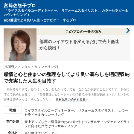
宮﨑佐智子プロ
（ ライフスタイルコーディネーター、 リフォームスタイリスト、 カラーセラピー＆
カウンセリング ）
自分整理でより良い人生へとナビゲートするプロ
このプロの一番の強み
部屋のレイアウトを変えるだけで売上低迷
から脱出！
[福岡県／メンタル・カウンセリング]
感情と心と住まいの整理をしてより良い暮らしを!整理収納
で充実した人生を目指す
物を持ちすぎているのはよくないとわかっていても、なかなか手放すことができず、さらに
増えて収納も困難に…。「自分整理ナビゲーター」の代表で片付け整理収納コンサルタントの
宮﨑佐智子さんは、そんな人たち...
取材記事の続きを見る≫
職種
ライフスタイルコーディネーター、 リフォームスタイリスト、 カラー
セラピー＆カウンセリング
専門分野
売上アップしたい経営者のための片付けコンサルティングセカンドライ
フに向けた片付けコンサルティング...
会社名
自分整理ナビゲーター