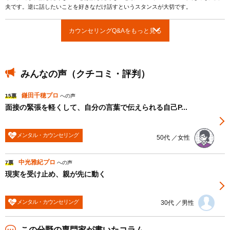
夫です。逆に話したいことを好きなだけ話すというスタンスが大切です。
カウンセリングQ&Aをもっと見る
みんなの声（クチコミ・評判）
鎌田千穂プロ
15票
への声
面接の緊張を軽くして、自分の言葉で伝えられる自己P...
メンタル・カウンセリング
50代 ／女性
中光雅紀プロ
7票
への声
現実を受け止め、親が先に動く
メンタル・カウンセリング
30代 ／男性
この分野の専門家が書いたコラム