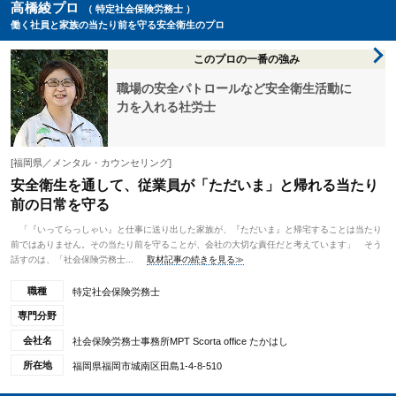
高橋綾プロ
（ 特定社会保険労務士 ）
働く社員と家族の当たり前を守る安全衛生のプロ
このプロの一番の強み
職場の安全パトロールなど安全衛生活動に
力を入れる社労士
[福岡県／メンタル・カウンセリング]
安全衛生を通して、従業員が「ただいま」と帰れる当たり
前の日常を守る
「『いってらっしゃい』と仕事に送り出した家族が、『ただいま』と帰宅することは当たり
前ではありません。その当たり前を守ることが、会社の大切な責任だと考えています」 そう
話すのは、「社会保険労務士...
取材記事の続きを見る≫
職種
特定社会保険労務士
専門分野
会社名
社会保険労務士事務所MPT Scorta office たかはし
所在地
福岡県福岡市城南区田島1-4-8-510