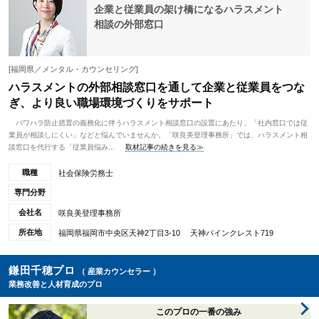
企業と従業員の架け橋になるハラスメント
相談の外部窓口
[福岡県／メンタル・カウンセリング]
ハラスメントの外部相談窓口を通して企業と従業員をつな
ぎ、より良い職場環境づくりをサポート
パワハラ防止措置の義務化に伴うハラスメント相談窓口の設置にあたり、「社内窓口では従
業員が相談しにくい」などと悩んでいませんか。「咲良美登理事務所」では、ハラスメント相
談窓口を代行する「従業員悩み...
取材記事の続きを見る≫
職種
社会保険労務士
専門分野
会社名
咲良美登理事務所
所在地
福岡県福岡市中央区天神2丁目3-10 天神パインクレスト719
鎌田千穂プロ
（ 産業カウンセラー ）
業務改善と人材育成のプロ
このプロの一番の強み