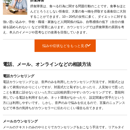
摂食障害
摂食障害は、食べる行為に関する問題行動のことです。食事をほと
んどとろうとしない拒食症、大量の食べ物を摂取する過食症に大別
することができます。10～20代の女性に多く、ダイエットに対する
強い思い込みや、学校・職場・家族など人間関係の悩み、自尊感情の低下（自分の価
値を認められない）などが背景にあります。カウンセリングでは摂食障害の原因を考
え、本人のイメージや思考などの改善を目指していきます。
悩みや症状などをもっと見る
電話、メール、オンラインなどの相談方法
電話カウンセリング
電話カウンセリングとは、音声のみを利用したカウンセリング方法です。対面式とは
違って表情がわかりにくいですが、対面式だと恥ずかしかったり、人見知りで思った
ことを素直に話せないといった方には比較的受けやすいカウンセリングです。普段利
用している電話を利用するため、ネット環境がなかったり、設定関連が苦手だという
方には利用しやすいです。 しかし、音声のみで悩みを伝えるので、言葉のニュアンス
などで本当の気持ちがカウンセラーに伝わりにくい場合も出てきます。
メールカウンセリング
メールのテキストのみのやりとりでカウンセリングをおこなう手法です。リアルタイ