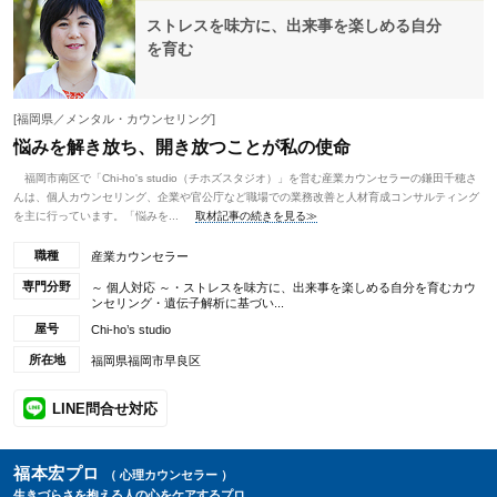
ストレスを味方に、出来事を楽しめる自分
を育む
[福岡県／メンタル・カウンセリング]
悩みを解き放ち、開き放つことが私の使命
福岡市南区で「Chi-ho's studio（チホズスタジオ）」を営む産業カウンセラーの鎌田千穂さ
んは、個人カウンセリング、企業や官公庁など職場での業務改善と人材育成コンサルティング
を主に行っています。「悩みを...
取材記事の続きを見る≫
職種
産業カウンセラー
専門分野
～ 個人対応 ～・ストレスを味方に、出来事を楽しめる自分を育むカウ
ンセリング・遺伝子解析に基づい...
屋号
Chi-ho’s studio
所在地
福岡県福岡市早良区
LINE問合せ対応
福本宏プロ
（ 心理カウンセラー ）
生きづらさを抱える人の心をケアするプロ