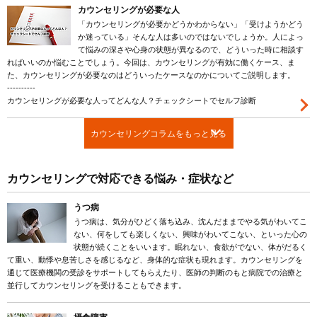
カウンセリングが必要な人
「カウンセリングが必要かどうかわからない」「受けようかどう
か迷っている」そんな人は多いのではないでしょうか。人によっ
て悩みの深さや心身の状態が異なるので、どういった時に相談す
ればいいのか悩むことでしょう。今回は、カウンセリングが有効に働くケース、ま
た、カウンセリングが必要なのはどういったケースなのかについてご説明します。
----------
カウンセリングが必要な人ってどんな人？チェックシートでセルフ診断
カウンセリングコラムをもっと見る
カウンセリングで対応できる悩み・症状など
うつ病
うつ病は、気分がひどく落ち込み、沈んだままでやる気がわいてこ
ない、何をしても楽しくない、興味がわいてこない、といった心の
状態が続くことをいいます。眠れない、食欲がでない、体がだるく
て重い、動悸や息苦しさを感じるなど、身体的な症状も現れます。カウンセリングを
通じて医療機関の受診をサポートしてもらえたり、医師の判断のもと病院での治療と
並行してカウンセリングを受けることもできます。