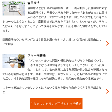
森田療法
森田療法とは日本の精神科医・森田正馬が創始した神経症に対す
る治療法です。不安やおそれを持つ自分を「あるがまま」に受け
入れることによって快方へ導きます。自分の不安やおそれをコン
トロールしようとすること、森田療法ではそれを「はからい」といいますが、そうし
たはからいをなくすことによって改善を試みます。日記を用いた治療法を主としてい
ます。
----------
森田療法カウンセリングとは？日記を用いたやり方、厳しいと言われる理由につ
いて解説
スキーマ療法
「メンタルヘルスの問題や慢性的な生きづらさを抱えている」
「さまざまな心理療法を試してもしっくりこない」といった場
合。もしかして、心の奥底にある無意識の思い込みが原因となっ
ている可能性があります。スキーマ療法は、カウンセラーとともに過去の養育歴に立
ち戻り、根本的な認識を修正しながら解決に導く、現代的な統合的心理療法です。
----------
スキーマ療法カウンセリングとは？ぬいぐるみを使った自分でできる取り組みな
ど
主なカウンセリング手法をもっと見る