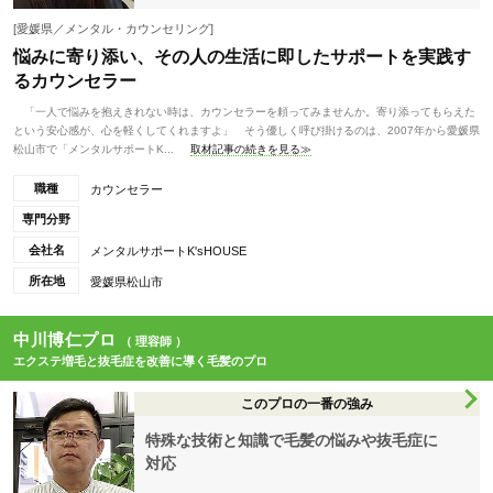
[愛媛県／メンタル・カウンセリング]
悩みに寄り添い、その人の生活に即したサポートを実践す
るカウンセラー
「一人で悩みを抱えきれない時は、カウンセラーを頼ってみませんか。寄り添ってもらえた
という安心感が、心を軽くしてくれますよ」 そう優しく呼び掛けるのは、2007年から愛媛県
松山市で「メンタルサポートK...
取材記事の続きを見る≫
職種
カウンセラー
専門分野
会社名
メンタルサポートK'sHOUSE
所在地
愛媛県松山市
中川博仁プロ
（ 理容師 ）
エクステ増毛と抜毛症を改善に導く毛髪のプロ
このプロの一番の強み
特殊な技術と知識で毛髪の悩みや抜毛症に
対応