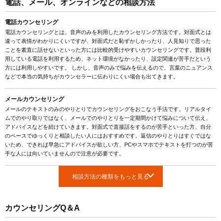
電話、メール、オンラインなどの相談方法
電話カウンセリング
電話カウンセリングとは、音声のみを利用したカウンセリング方法です。対面式とは
違って表情がわかりにくいですが、対面式だと恥ずかしかったり、人見知りで思った
ことを素直に話せないといった方には比較的受けやすいカウンセリングです。普段利
用している電話を利用するため、ネット環境がなかったり、設定関連が苦手だという
方には利用しやすいです。 しかし、音声のみで悩みを伝えるので、言葉のニュアンス
などで本当の気持ちがカウンセラーに伝わりにくい場合も出てきます。
メールカウンセリング
メールのテキストのみのやりとりでカウンセリングをおこなう手法です。リアルタイ
ムでのやり取りではなく、メールでのやりとりを一定期間かけて悩みについて伝え、
アドバイスなどを続けていきます。対面式で直接話をするのが苦手といった方、自分
のペースでゆっくりと相談したい人にはおすすめです。返信のやりとりはすぐではな
いため、できれば早急にアドバイスが欲しい方、PCやスマホでテキストを打つのが苦
手な人には向いていませんので注意が必要です。
相談方法の種類をもっと見る
カウンセリングQ＆A