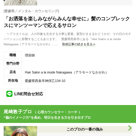
[愛媛県／メンタル・カウンセリング]
「お洒落を楽しみながらみんな幸せに」髪のコンプレック
スにマンツーマンで応えるサロン
ヘアスタイルは、人の印象を左右する大事な要素。髪型がきまるかどうかが、その日のモチ
ベーションに影響することもあります。 愛媛県西条市にある「Hair Salon a la mode
Nakagawa（アラモードなかがわ）」...
取材記事の続きを見る≫
職種
理容師
専門分野
店名
Hair Salon a la mode Nakagawa（アラモードなかがわ）
所在地
愛媛県西条市神拝乙134-10
LINE問合せ対応
尾崎敦子プロ
（ 心理カウンセラー・コーチ ）
“脳のイメージ力”を高め、明日を生きる力を引き出すプロ
このプロの一番の強み