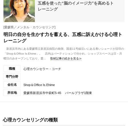
五感を使った“脳のイメージ力”を高めるト
レーニング
[愛媛県／メンタル・カウンセリング]
明日の自分を生かす力を蓄える、五感に訴えかける心理ト
レーニング
新居浜市内にある愛媛県立新居浜病院の南側、国道11号線沿いにある青いシェードが目印の
「Shop＆Office Is.Ehime」。 店内はパーティションで分かれ、ショップスペースは日・月
曜日のみオープンしており、愛...
取材記事の続きを見る≫
職種
心理カウンセラー・コーチ
専門分野
会社名
Shop＆Office Is.Ehime
所在地
愛媛県新居浜市中萩町5-45 パールプラザ1階東
心理カウンセリングの種類