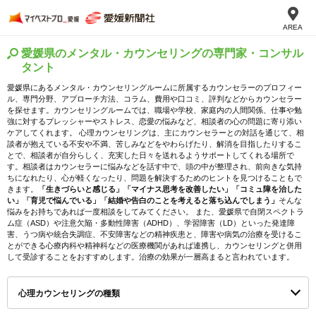
AREA
愛媛県のメンタル・カウンセリングの専門家・コンサル
タント
愛媛県にあるメンタル・カウンセリングルームに所属するカウンセラーのプロフィー
ル、専門分野、アプローチ方法、コラム、費用や口コミ、評判などからカウンセラー
を探せます。カウンセリングルームでは、職場や学校、家庭内の人間関係、仕事や勉
強に対するプレッシャーやストレス、恋愛の悩みなど、相談者の心の問題に寄り添い
ケアしてくれます。 心理カウンセリングは、主にカウンセラーとの対話を通じて、相
談者が抱えている不安や不満、苦しみなどをやわらげたり、解消を目指したりするこ
とで、相談者が自分らしく、充実した日々を送れるようサポートしてくれる場所で
す。相談者はカウンセラーに悩みなどを話す中で、頭の中が整理され、前向きな気持
ちになれたり、心が軽くなったり、問題を解決するためのヒントを見つけることもで
きます。
「生きづらいと感じる」「マイナス思考を改善したい」「コミュ障を治した
い」「育児で悩んでいる」「結婚や告白のことを考えると落ち込んでしまう」
そんな
悩みをお持ちであれば一度相談をしてみてください。 また、愛媛県で自閉スペクトラ
ム症（ASD）や注意欠陥・多動性障害（ADHD）、学習障害（LD）といった発達障
害、うつ病や統合失調症、不安障害などの精神疾患と、障害や病気の治療を受けるこ
とができる心療内科や精神科などの医療機関があれば連携し、カウンセリングと併用
して受診することをおすすめします。治療の効果が一層高まると言われています。
心理カウンセリングの種類