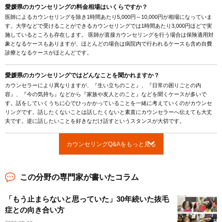
愛媛県のカウンセリングの料金相場はいくらですか？
医師によるカウンセリングを除き1時間あたり5,000円～10,000円が相場になっていま
す。大学などで受けることができるカウンセリングでは1時間あたり3,000円ほどで実
施しているところも存在します。 医師が直接カウンセリングを行う場合は保険適用対
象となるケースもありますが、ほとんどの場合は病院内で行われるケースも含め自費
診療となるケースがほとんどです。
愛媛県のカウンセリングではどんなことを聞かれますか？
カウンセラーにより異なりますが、『生い立ちのこと』、『日常の困りごとの内
容』、『今の気持ち』などから『家族や友人とのこと』などを聞くケースが多いで
す。話をしていくうちに心でひっかかっていることを一緒に考えていくのがカウンセ
リングです。話したくないことは話したくないと素直にカウンセラーへ伝えても大丈
夫です。逆に話したいことを好きなだけ話すというスタンスが大切です。
カウンセリングQ&Aをもっと見る
この分野の専門家が書いたコラム
「もう止まらないと思っていた」30年続いた抜毛
症との向き合い方