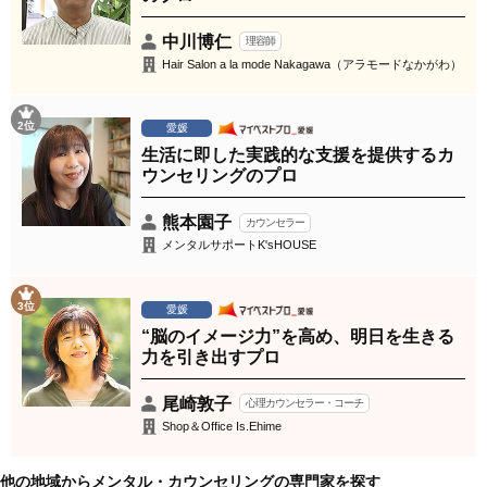
中川博仁
理容師
Hair Salon a la mode Nakagawa（アラモードなかがわ）
2位
愛媛
生活に即した実践的な支援を提供するカ
ウンセリングのプロ
熊本園子
カウンセラー
メンタルサポートK'sHOUSE
3位
愛媛
“脳のイメージ力”を高め、明日を生きる
力を引き出すプロ
尾崎敦子
心理カウンセラー・コーチ
Shop＆Office Is.Ehime
他の地域からメンタル・カウンセリングの専門家を探す