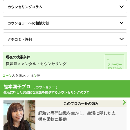
カウンセリングコラム
カウンセラーへの相談方法
クチコミ・評判
現在の検索条件
＋
愛媛県
×
メンタル・カウンセリング
フリーワー
ドで絞込み
1～3
3
人を表示 ／ 全
件
熊本園子プロ
（ カウンセラー ）
生活に即した実践的な支援を提供するカウンセリングのプロ
このプロの一番の強み
経験と専門知識を生かし、生活に即した支
援を柔軟に提供