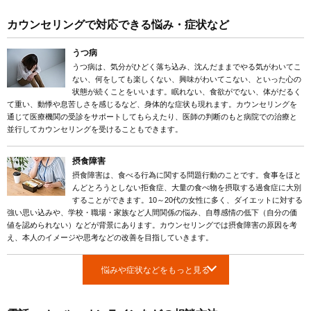
カウンセリングで対応できる悩み・症状など
うつ病
うつ病は、気分がひどく落ち込み、沈んだままでやる気がわいてこ
ない、何をしても楽しくない、興味がわいてこない、といった心の
状態が続くことをいいます。眠れない、食欲がでない、体がだるく
て重い、動悸や息苦しさを感じるなど、身体的な症状も現れます。カウンセリングを
通じて医療機関の受診をサポートしてもらえたり、医師の判断のもと病院での治療と
並行してカウンセリングを受けることもできます。
摂食障害
摂食障害は、食べる行為に関する問題行動のことです。食事をほと
んどとろうとしない拒食症、大量の食べ物を摂取する過食症に大別
することができます。10～20代の女性に多く、ダイエットに対する
強い思い込みや、学校・職場・家族など人間関係の悩み、自尊感情の低下（自分の価
値を認められない）などが背景にあります。カウンセリングでは摂食障害の原因を考
え、本人のイメージや思考などの改善を目指していきます。
悩みや症状などをもっと見る