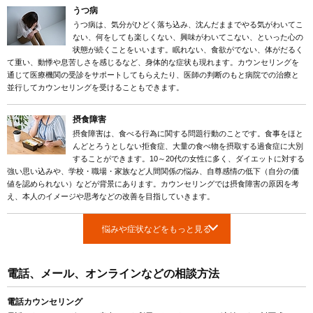
うつ病
うつ病は、気分がひどく落ち込み、沈んだままでやる気がわいてこ
ない、何をしても楽しくない、興味がわいてこない、といった心の
状態が続くことをいいます。眠れない、食欲がでない、体がだるく
て重い、動悸や息苦しさを感じるなど、身体的な症状も現れます。カウンセリングを
通じて医療機関の受診をサポートしてもらえたり、医師の判断のもと病院での治療と
並行してカウンセリングを受けることもできます。
摂食障害
摂食障害は、食べる行為に関する問題行動のことです。食事をほと
んどとろうとしない拒食症、大量の食べ物を摂取する過食症に大別
することができます。10～20代の女性に多く、ダイエットに対する
強い思い込みや、学校・職場・家族など人間関係の悩み、自尊感情の低下（自分の価
値を認められない）などが背景にあります。カウンセリングでは摂食障害の原因を考
え、本人のイメージや思考などの改善を目指していきます。
悩みや症状などをもっと見る
電話、メール、オンラインなどの相談方法
電話カウンセリング