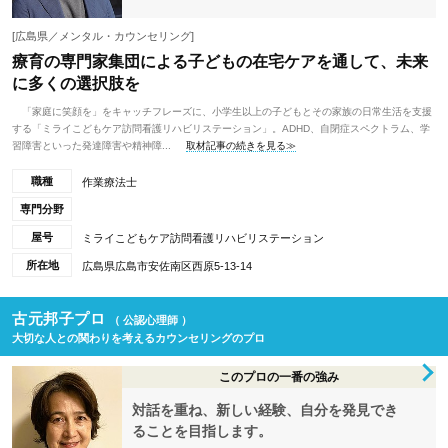
[広島県／メンタル・カウンセリング]
療育の専門家集団による子どもの在宅ケアを通して、未来
に多くの選択肢を
「家庭に笑顔を」をキャッチフレーズに、小学生以上の子どもとその家族の日常生活を支援
する「ミライこどもケア訪問看護リハビリステーション」。ADHD、自閉症スペクトラム、学
習障害といった発達障害や精神障...
取材記事の続きを見る≫
職種
作業療法士
専門分野
屋号
ミライこどもケア訪問看護リハビリステーション
所在地
広島県広島市安佐南区西原5-13-14
古元邦子プロ
（ 公認心理師 ）
大切な人との関わりを考えるカウンセリングのプロ
このプロの一番の強み
対話を重ね、新しい経験、自分を発見でき
ることを目指します。