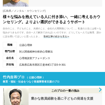
[広島県／メンタル・カウンセリング]
様々な悩みを抱えている人に付き添い、一緒に考えるカウ
ンセリング。よりよい選択ができるようサポート
自分のこと、子どものこと、夫婦のこと、会社の人間関係について…。私達の人生には様々な
悩みがつきものです。自分一人で解決できればいいのですが、どうしても一人では無理、誰か
に話を聞いてほしいと思ったとき...
取材記事の続きを見る≫
職種
公認心理師
専門分野
対人関係精神分析的心理療法
会社名
心理相談室アフォーダンス
所在地
広島県広島市西区己斐本町1丁目5-9-301
竹内吉和プロ
（ 公認心理師 ）
教育・福祉・社会をつなぐ発達障害者支援のプロ
このプロの一番の強み
豊かな教員経験を基に子どもの発達を支援