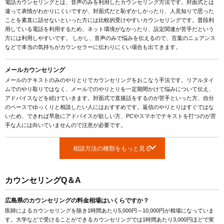
電話カウンセリングとは、音声のみを利用したカウンセリング方法です。対面式とは
違って表情がわかりにくいですが、対面式だと恥ずかしかったり、人見知りで思った
ことを素直に話せないといった方には比較的受けやすいカウンセリングです。普段利
用している電話を利用するため、ネット環境がなかったり、設定関連が苦手だという
方には利用しやすいです。 しかし、音声のみで悩みを伝えるので、言葉のニュアンス
などで本当の気持ちがカウンセラーに伝わりにくい場合も出てきます。
メールカウンセリング
メールのテキストのみのやりとりでカウンセリングをおこなう手法です。リアルタイ
ムでのやり取りではなく、メールでのやりとりを一定期間かけて悩みについて伝え、
アドバイスなどを続けていきます。対面式で直接話をするのが苦手といった方、自分
のペースでゆっくりと相談したい人にはおすすめです。返信のやりとりはすぐではな
いため、できれば早急にアドバイスが欲しい方、PCやスマホでテキストを打つのが苦
手な人には向いていませんので注意が必要です。
相談方法の種類をもっと見る
カウンセリングQ＆A
広島県のカウンセリングの料金相場はいくらですか？
医師によるカウンセリングを除き1時間あたり5,000円～10,000円が相場になっていま
す。大学などで受けることができるカウンセリングでは1時間あたり3,000円ほどで実