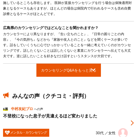
施しているところも存在します。 医師が直接カウンセリングを行う場合は保険適用対
象となるケースもありますが、ほとんどの場合は病院内で行われるケースも含め自費
診療となるケースがほとんどです。
広島県のカウンセリングではどんなことを聞かれますか？
カウンセラーにより異なりますが、『生い立ちのこと』、『日常の困りごとの内
容』、『今の気持ち』などから『家族や友人とのこと』などを聞くケースが多いで
す。話をしていくうちに心でひっかかっていることを一緒に考えていくのがカウンセ
リングです。話したくないことは話したくないと素直にカウンセラーへ伝えても大丈
夫です。逆に話したいことを好きなだけ話すというスタンスが大切です。
カウンセリングQ&Aをもっと見る
みんなの声（クチコミ・評判）
中村友紀プロ
6票
への声
不登校になった息子が見違えるほど変わりました
メンタル・カウンセリング
30代 ／女性