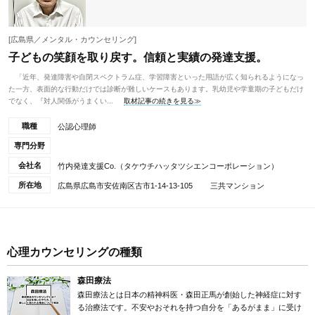
[広島県／メンタル・カウンセリング]
子どもの笑顔を取り戻す。信頼と実績の発達支援。
「近年、発達障害や自閉スペクトラム症、学習障害といった用語が広く知られるようになっ
た一方、表面的な行動だけでは診断が難しいケースもあります。乳幼児や学童期の子どもだけ
でなく、『対人関係がうまくい...
取材記事の続きを見る≫
職種
公認心理師
専門分野
会社名
竹内発達支援Co.（タケウチハッタツシエンコーポレーション）
所在地
広島県広島市安佐南区古市1-14-13-105 三共マンション
心理カウンセリングの種類
森田療法
森田療法とは日本の精神科医・森田正馬が創始した神経症に対す
る治療法です。不安やおそれを持つ自分を「あるがまま」に受け