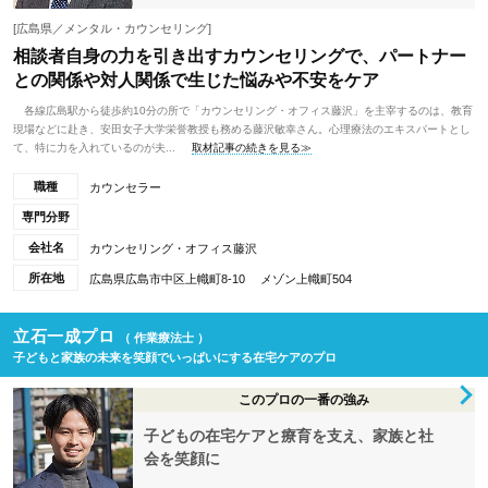
[広島県／メンタル・カウンセリング]
相談者自身の力を引き出すカウンセリングで、パートナー
との関係や対人関係で生じた悩みや不安をケア
各線広島駅から徒歩約10分の所で「カウンセリング・オフィス藤沢」を主宰するのは、教育
現場などに赴き、安田女子大学栄誉教授も務める藤沢敏幸さん。心理療法のエキスパートとし
て、特に力を入れているのが夫...
取材記事の続きを見る≫
職種
カウンセラー
専門分野
会社名
カウンセリング・オフィス藤沢
所在地
広島県広島市中区上幟町8-10 メゾン上幟町504
立石一成プロ
（ 作業療法士 ）
子どもと家族の未来を笑顔でいっぱいにする在宅ケアのプロ
このプロの一番の強み
子どもの在宅ケアと療育を支え、家族と社
会を笑顔に