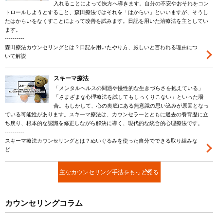
入れることによって快方へ導きます。自分の不安やおそれをコン
トロールしようとすること、森田療法ではそれを「はからい」といいますが、そうし
たはからいをなくすことによって改善を試みます。日記を用いた治療法を主としてい
ます。
----------
森田療法カウンセリングとは？日記を用いたやり方、厳しいと言われる理由につ
いて解説
スキーマ療法
「メンタルヘルスの問題や慢性的な生きづらさを抱えている」
「さまざまな心理療法を試してもしっくりこない」といった場
合。もしかして、心の奥底にある無意識の思い込みが原因となっ
ている可能性があります。スキーマ療法は、カウンセラーとともに過去の養育歴に立
ち戻り、根本的な認識を修正しながら解決に導く、現代的な統合的心理療法です。
----------
スキーマ療法カウンセリングとは？ぬいぐるみを使った自分でできる取り組みな
ど
主なカウンセリング手法をもっと見る
カウンセリングコラム