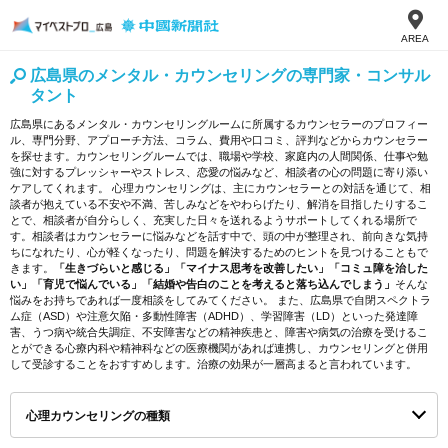
AREA
広島県のメンタル・カウンセリングの専門家・コンサル
タント
広島県にあるメンタル・カウンセリングルームに所属するカウンセラーのプロフィー
ル、専門分野、アプローチ方法、コラム、費用や口コミ、評判などからカウンセラー
を探せます。カウンセリングルームでは、職場や学校、家庭内の人間関係、仕事や勉
強に対するプレッシャーやストレス、恋愛の悩みなど、相談者の心の問題に寄り添い
ケアしてくれます。 心理カウンセリングは、主にカウンセラーとの対話を通じて、相
談者が抱えている不安や不満、苦しみなどをやわらげたり、解消を目指したりするこ
とで、相談者が自分らしく、充実した日々を送れるようサポートしてくれる場所で
す。相談者はカウンセラーに悩みなどを話す中で、頭の中が整理され、前向きな気持
ちになれたり、心が軽くなったり、問題を解決するためのヒントを見つけることもで
きます。
「生きづらいと感じる」「マイナス思考を改善したい」「コミュ障を治した
い」「育児で悩んでいる」「結婚や告白のことを考えると落ち込んでしまう」
そんな
悩みをお持ちであれば一度相談をしてみてください。 また、広島県で自閉スペクトラ
ム症（ASD）や注意欠陥・多動性障害（ADHD）、学習障害（LD）といった発達障
害、うつ病や統合失調症、不安障害などの精神疾患と、障害や病気の治療を受けるこ
とができる心療内科や精神科などの医療機関があれば連携し、カウンセリングと併用
して受診することをおすすめします。治療の効果が一層高まると言われています。
心理カウンセリングの種類