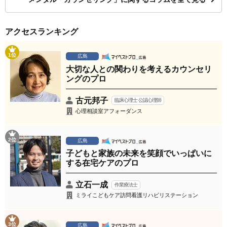
アクセスランキング
1位
広島
大切な人との関わりを考えるカウンセリ
ングのプロ
古元邦子
臨床心理士 公認心理師
心理相談室アフォーダンス
2位
広島
子どもと家族の未来を笑顔でいっぱいに
する在宅ケアのプロ
立石一成
作業療法士
ミライこどもケア訪問看護リハビリステーション
3位
広島