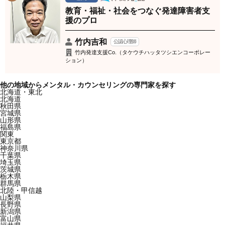
教育・福祉・社会をつなぐ発達障害者支
援のプロ
竹内吉和
公認心理師
竹内発達支援Co.（タケウチハッタツシエンコーポレー
ション）
他の地域からメンタル・カウンセリングの専門家を探す
北海道・東北
北海道
秋田県
宮城県
山形県
福島県
関東
東京都
神奈川県
千葉県
埼玉県
茨城県
栃木県
群馬県
北陸・甲信越
山梨県
長野県
新潟県
富山県