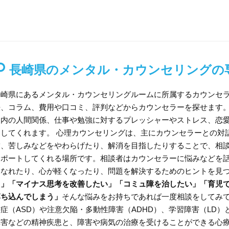
長崎県のメンタル・カウンセリングの
長崎県にあるメンタル・カウンセリングルームに所属するカウンセ
法、コラム、費用や口コミ、評判などからカウンセラーを探せます
庭内の人間関係、仕事や勉強に対するプレッシャーやストレス、恋
アしてくれます。 心理カウンセリングは、主にカウンセラーとの対
満、苦しみなどをやわらげたり、解消を目指したりすることで、相
サポートしてくれる場所です。相談者はカウンセラーに悩みなどを
になれたり、心が軽くなったり、問題を解決するためのヒントを見
る」「マイナス思考を改善したい」「コミュ障を治したい」「育児
落ち込んでしまう」
そんな悩みをお持ちであれば一度相談をしてみて
ム症（ASD）や注意欠陥・多動性障害（ADHD）、学習障害（LD
障害などの精神疾患と、障害や病気の治療を受けることができる心