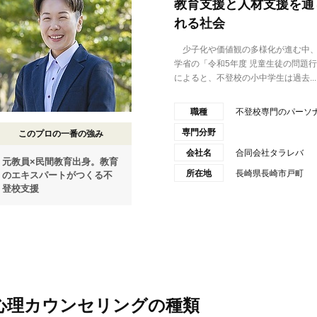
教育支援と人材支援を通
れる社会
少子化や価値観の多様化が進む中、
学省の「令和5年度 児童生徒の問題
によると、不登校の小中学生は過去...
職種
不登校専門のパーソ
専門分野
このプロの一番の強み
会社名
合同会社タラレバ
元教員×民間教育出身。教育
所在地
長崎県長崎市戸町
のエキスパートがつくる不
登校支援
心理カウンセリングの種類