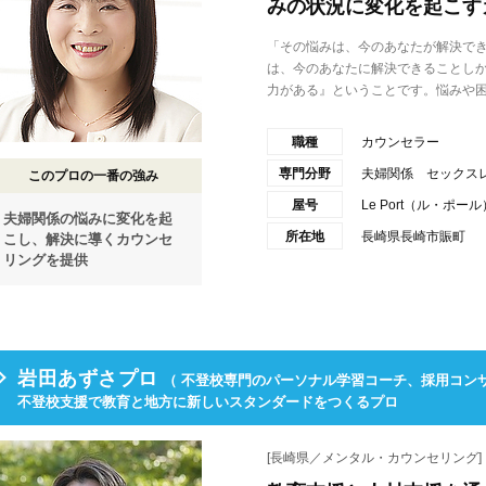
みの状況に変化を起こす
「その悩みは、今のあなたが解決で
は、今のあなたに解決できることし
力がある』ということです。悩みや困.
職種
カウンセラー
専門分野
夫婦関係 セックス
このプロの一番の強み
屋号
Le Port（ル・ポール
夫婦関係の悩みに変化を起
所在地
長崎県長崎市賑町
こし、解決に導くカウンセ
リングを提供
岩田あずさプロ
（ 不登校専門のパーソナル学習コーチ、採用コンサ
不登校支援で教育と地方に新しいスタンダードをつくるプロ
[長崎県／メンタル・カウンセリング]