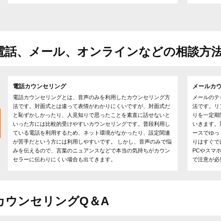
電話、メール、オンラインなどの相談方
電話カウンセリング
メールカ
電話カウンセリングとは、音声のみを利用したカウンセリング方
メールのテ
法です。対面式とは違って表情がわかりにくいですが、対面式だ
法です。リ
と恥ずかしかったり、人見知りで思ったことを素直に話せないと
りを一定期
いった方には比較的受けやすいカウンセリングです。普段利用し
いきます。
ている電話を利用するため、ネット環境がなかったり、設定関連
ースでゆっ
が苦手だという方には利用しやすいです。 しかし、音声のみで悩
りはすぐで
みを伝えるので、言葉のニュアンスなどで本当の気持ちがカウン
PCやスマ
セラーに伝わりにくい場合も出てきます。
で注意が必
カウンセリングQ＆A