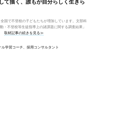
して描く、誰もが自分らしく生きら
全国で不登校の子どもたちが増加しています。文部科
行動・不登校等生徒指導上の諸課題に関する調査結果」
取材記事の続きを見る≫
ナル学習コーチ、採用コンサルタント