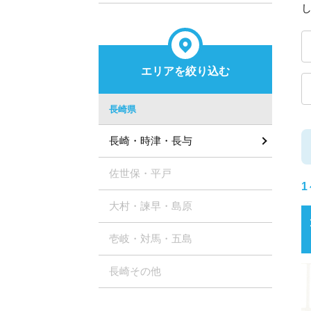
エリアを絞り込む
長崎県
長崎・時津・長与
佐世保・平戸
1
大村・諫早・島原
壱岐・対馬・五島
長崎その他