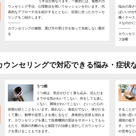
う手法が異なります。一般的には、複数のカ
ウンセリング手法、心理療法を用いてセッションを行います。代
悩みの深さ
表的なアプローチ法を紹介するとともに、症状に合ったカウンセ
ばいいのか
リングをご紹介します。
働くケース
----------
スなのかに
カウンセリングの種類、選び方や受け方を知って失敗しない選択
----------
を
カウンセリ
フ診断
カウンセリングで対応できる悩み・症状
うつ病
うつ病は、気分がひどく落ち込み、沈んだま
までやる気がわいてこない、何をしても楽し
くない、興味がわいてこない、といった心の
状態が続くことをいいます。眠れない、食欲がでない、体がだる
することが
くて重い、動悸や息苦しさを感じるなど、身体的な症状も現れま
る強い思い
す。カウンセリングを通じて医療機関の受診をサポートしてもら
感情の低下
えたり、医師の判断のもと病院での治療と並行してカウンセリン
す。カウン
グを受けることもできます。
や思考など