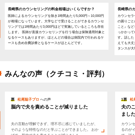
長崎県のカウンセリングの料金相場はいくらですか？
長崎県の
医師によるカウンセリングを除き1時間あたり5,000円～10,000円
カウンセラ
が相場になっています。大学などで受けることができるカウンセ
の困りごと
リングでは1時間あたり3,000円ほどで実施しているところも存在
こと』など
します。 医師が直接カウンセリングを行う場合は保険適用対象と
っかかって
なるケースもありますが、ほとんどの場合は病院内で行われるケ
す。話した
ースも含め自費診療となるケースがほとんどです。
えても大丈
タンスが大
みんなの声（クチコミ・評判）
票
松尾聡子プロ
への声
1票
松
脳内で夫を責めることが減りました
夫の
まし
夫の言動が理解できず、理不尽に感じていましたが、
カウン
そのような特性なのだと学ぶことができました。 おか
るのが