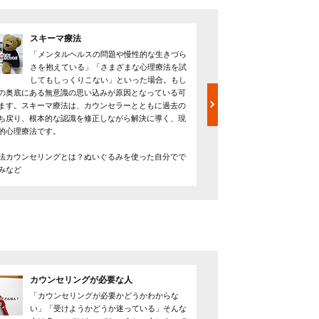
スキーマ療法
認知行
「メンタルヘルスの問題や慢性的な生きづら
認知行
さを抱えている」「さまざまな心理療法を試
てアプ
してもしっくりこない」といった場合。もし
で、ス
の奥底にある無意識の思い込みが原因となっている可
す。ただし、向き不向きな
ます。スキーマ療法は、カウンセラーとともに過去の
いう場合、やり方には十分
ち戻り、根本的な認識を修正しながら解決に導く、現
はなく精神療法であり、再
的心理療法です。
----------
認知行動療法カウンセリン
法カウンセリングとは？ぬいぐるみを使った自分でで
向きなどを解説
みなど
カウンセリングが必要な人
カウン
「カウンセリングが必要かどうかわからな
カウン
い」「受けようかどうか迷っている」そんな
健康を