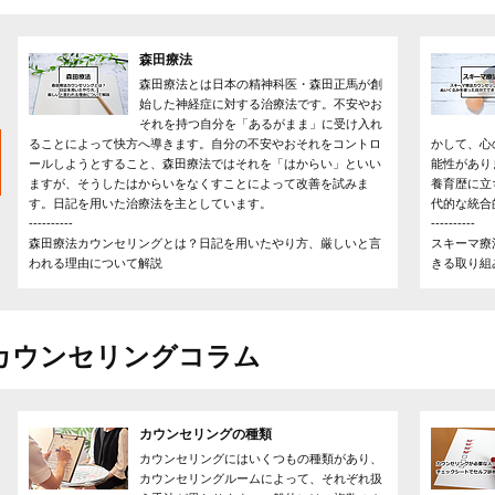
森田療法
森田療法とは日本の精神科医・森田正馬が創
始した神経症に対する治療法です。不安やお
それを持つ自分を「あるがまま」に受け入れ
ることによって快方へ導きます。自分の不安やおそれをコントロ
かして、心
ールしようとすること、森田療法ではそれを「はからい」といい
能性があり
ますが、そうしたはからいをなくすことによって改善を試みま
養育歴に立
す。日記を用いた治療法を主としています。
代的な統合
----------
----------
森田療法カウンセリングとは？日記を用いたやり方、厳しいと言
スキーマ療
われる理由について解説
きる取り組
カウンセリングコラム
カウンセリングの種類
カウンセリングにはいくつもの種類があり、
カウンセリングルームによって、それぞれ扱