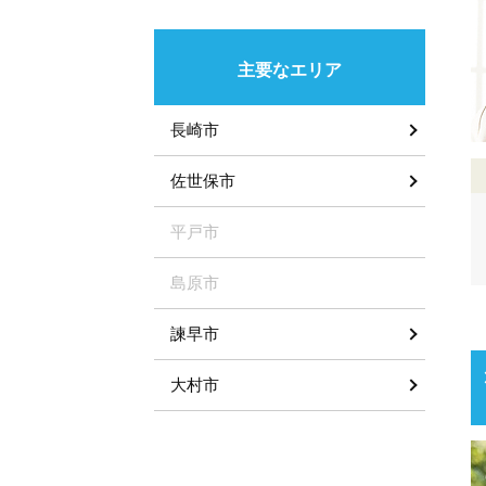
主要なエリア
長崎市
佐世保市
平戸市
島原市
諫早市
大村市