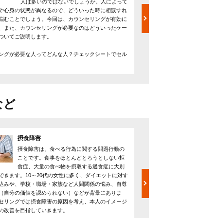
人は多いのではないでしょうか。人によって
不安な
や心身の状態が異なるので、どういった時に相談すれ
ースが増えています。カウ
悩むことでしょう。今回は、カウンセリングが有効に
ような効果があるのでしょ
、また、カウンセリングが必要なのはどういったケー
ースはあるのでしょうか？
ついてご説明します。
です。
----------
ングが必要な人ってどんな人？チェックシートでセル
気になるカウンセリングの
当！？
など
摂食障害
発達障害
摂食障害は、食べる行為に関する問題行動の
発達障害
ことです。食事をほとんどとろうとしない拒
能障害で
食症、大量の食べ物を摂取する過食症に大別
「こだわ
できます。10～20代の女性に多く、ダイエットに対す
「会話がかみ合わず人付き
込みや、学校・職場・家族など人間関係の悩み、自尊
苦手で家事を怠けていると
（自分の価値を認められない）などが背景にありま
生きづらさを感じている人
セリングでは摂食障害の原因を考え、本人のイメージ
安や問題についてカウンセ
の改善を目指していきます。
もとで診断や治療が受ける