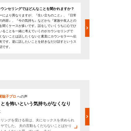
カウンセリングではどんなことを聞かれますか？
長崎県のカウンセリング
か？
ーにより異なりますが、『生い立ちのこと』、『日常
国家資格である公認心理士
の内容』、『今の気持ち』などから『家族や友人との
士、心理カウンセラーなど
を聞くケースが多いです。話をしていくうちに心でひ
ってはコーチ、NLPなどの
いることを一緒に考えていくのがカウンセリングで
るのもよいでしょう。資格
くないことは話したくないと素直にカウンセラーへ伝
（うつ、いじめ、人間関係
夫です。逆に話したいことを好きなだけ話すというス
るかなども含めてカウンセ
切です。
尾聡子プロ
への声
票
松尾聡子プ
ことを怖いという気持ちがなくなり
「なぜ結婚
た
していまし
セリングを受ける前は、夫にセックスを求められ
結婚当初は 「2
イヤでした。 夫の言動もくだらないことばかり
って」 と、幸せ