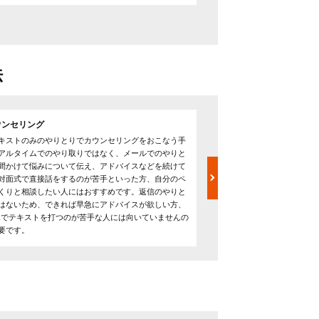
法
ウンセリング
ビデオカウンセリング
キストのみのやりとりでカウンセリングをおこなう手
ビデオカウンセリングはskype
アルタイムでのやり取りではなく、メールでのやりと
会議ツールを用いてお互い
間かけて悩みについて伝え、アドバイスなどを続けて
す。対面形式のカウンセリ
対面式で直接話をするのが苦手といった方、自分のペ
るため悩みや感情なども伝
くりと相談したい人にはおすすめです。返信のやりと
ョンをとることができます
はないため、できれば早急にアドバイスが欲しい方、
ため、敷居が高いと感じる
ホでテキストを打つのが苦手な人には向いていませんの
関係なく利用できることか
要です。
られるカウンセリング方法