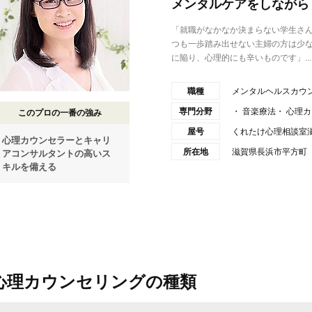
メンタルケアをしながら
「就職がなかなか決まらない学生さん
つも一歩踏み出せない主婦の方は少
に陥り、心理的にも辛いものです」...
職種
メンタルヘルスカウ
専門分野
・ 音楽療法・ 心理
このプロの一番の強み
屋号
くれたけ心理相談室滋賀
心理カウンセラーとキャリ
所在地
滋賀県長浜市平方町
アコンサルタントの高いス
キルを備える
心理カウンセリングの種類