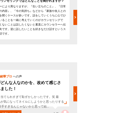
カウンセリングではどんなことを聞かれますか？
滋賀県のカウンセリング
か？
ーにより異なりますが、『生い立ちのこと』、『日常
国家資格である公認心理士
の内容』、『今の気持ち』などから『家族や友人との
士、心理カウンセラーなど
を聞くケースが多いです。話をしていくうちに心でひ
ってはコーチ、NLPなどの
いることを一緒に考えていくのがカウンセリングで
るのもよいでしょう。資格
くないことは話したくないと素直にカウンセラーへ伝
（うつ、いじめ、人間関係
夫です。逆に話したいことを好きなだけ話すというス
るかなども含めてカウンセ
切です。
綾華プロ
への声
票
白川綾華プ
がどんな人なのかを、改めて感じさ
思っている
れました！
リしました
を当てられすぎて恥ずかしかったです。笑 最
・カラーセラピ
黒が気になってネイルにしようかと思ったりする
ので セッショ
派手すぎるんじゃないかと思って結...
分の思っているこ