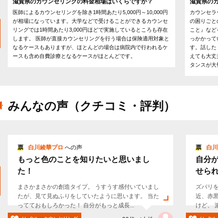
滋賀県のカウンセリングの料金相場はいくらですか？
滋賀県の
医師によるカウンセリングを除き1時間あたり5,000円～10,000円
カウンセラ
が相場になっています。大学などで受けることができるカウンセ
の困りごと
リングでは1時間あたり3,000円ほどで実施しているところも存在
こと』など
します。 医師が直接カウンセリングを行う場合は保険適用対象と
っかかって
なるケースもありますが、ほとんどの場合は病院内で行われるケ
す。話した
ースも含め自費診療となるケースがほとんどです。
えても大丈
タンスが大
みんなの声（クチコミ・評判）
票
白川綾華プロ
への声
票
白川
もっと色のことを知りたいと思いまし
自分
た！
せら
まさかまさかの創造タイプ。 うすうす感付いていまし
ズバリ
たが、見て見ぬふりをしていたように思います。 当た
近、赤
ってておもしろかった！ 自分がもっと成長...
けど、 