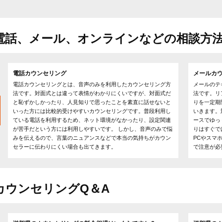
電話、メール、オンラインなどの相談方
電話カウンセリング
メールカ
電話カウンセリングとは、音声のみを利用したカウンセリング方
メールのテ
法です。対面式とは違って表情がわかりにくいですが、対面式だ
法です。リ
と恥ずかしかったり、人見知りで思ったことを素直に話せないと
りを一定期
いった方には比較的受けやすいカウンセリングです。普段利用し
いきます。
ている電話を利用するため、ネット環境がなかったり、設定関連
ースでゆっ
が苦手だという方には利用しやすいです。 しかし、音声のみで悩
りはすぐで
みを伝えるので、言葉のニュアンスなどで本当の気持ちがカウン
PCやスマ
セラーに伝わりにくい場合も出てきます。
で注意が必
カウンセリングQ＆A