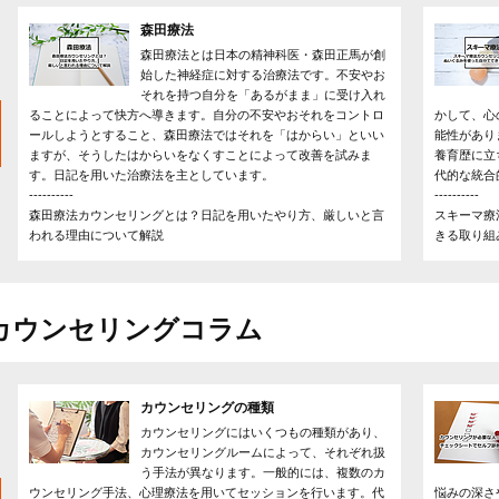
森田療法
森田療法とは日本の精神科医・森田正馬が創
始した神経症に対する治療法です。不安やお
それを持つ自分を「あるがまま」に受け入れ
ることによって快方へ導きます。自分の不安やおそれをコントロ
かして、心
ールしようとすること、森田療法ではそれを「はからい」といい
能性があり
ますが、そうしたはからいをなくすことによって改善を試みま
養育歴に立
す。日記を用いた治療法を主としています。
代的な統合
----------
----------
森田療法カウンセリングとは？日記を用いたやり方、厳しいと言
スキーマ療
われる理由について解説
きる取り組
カウンセリングコラム
カウンセリングの種類
カウンセリングにはいくつもの種類があり、
カウンセリングルームによって、それぞれ扱
う手法が異なります。一般的には、複数のカ
ウンセリング手法、心理療法を用いてセッションを行います。代
悩みの深さ