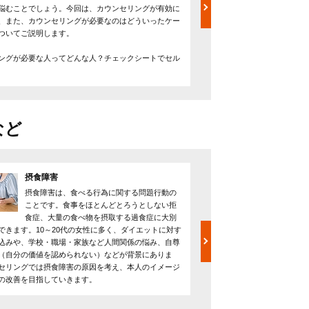
悩むことでしょう。今回は、カウンセリングが有効に
ような効果があるのでしょ
、また、カウンセリングが必要なのはどういったケー
ースはあるのでしょうか？
ついてご説明します。
です。
----------
ングが必要な人ってどんな人？チェックシートでセル
気になるカウンセリングの
当！？
など
摂食障害
発達障害
摂食障害は、食べる行為に関する問題行動の
発達障害
ことです。食事をほとんどとろうとしない拒
能障害で
食症、大量の食べ物を摂取する過食症に大別
「こだわ
できます。10～20代の女性に多く、ダイエットに対す
「会話がかみ合わず人付き
込みや、学校・職場・家族など人間関係の悩み、自尊
苦手で家事を怠けていると
（自分の価値を認められない）などが背景にありま
生きづらさを感じている人
セリングでは摂食障害の原因を考え、本人のイメージ
安や問題についてカウンセ
の改善を目指していきます。
もとで診断や治療が受ける