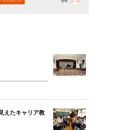
・カウンセリング
メンタル・カウン
女性
-------------------------
見えたキャリア教