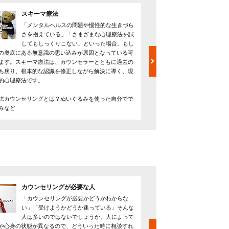
スキーマ療法
認知行
「メンタルヘルスの問題や慢性的な生きづら
認知行
さを抱えている」「さまざまな心理療法を試
てアプ
してもしっくりこない」といった場合。もし
で、ス
の奥底にある無意識の思い込みが原因となっている可
す。ただし、向き不向きな
ます。スキーマ療法は、カウンセラーとともに過去の
いう場合、やり方には十分
ち戻り、根本的な認識を修正しながら解決に導く、現
はなく精神療法であり、再
的心理療法です。
----------
認知行動療法カウンセリン
法カウンセリングとは？ぬいぐるみを使った自分でで
向きなどを解説
みなど
カウンセリングが必要な人
カウン
「カウンセリングが必要かどうかわからな
カウン
い」「受けようかどうか迷っている」そんな
健康を
人は多いのではないでしょうか。人によって
不安な
や心身の状態が異なるので、どういった時に相談すれ
ースが増えています。カウ