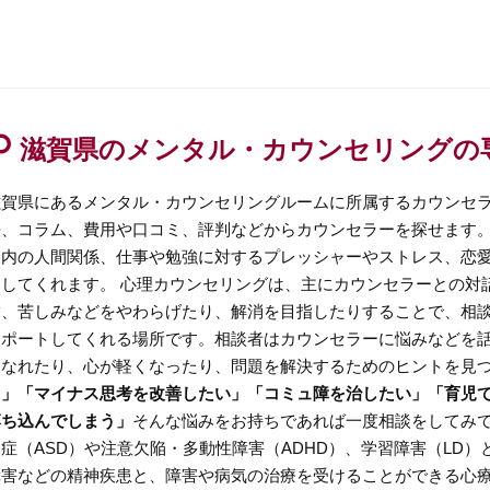
滋賀県のメンタル・カウンセリングの
滋賀県にあるメンタル・カウンセリングルームに所属するカウンセ
法、コラム、費用や口コミ、評判などからカウンセラーを探せます
庭内の人間関係、仕事や勉強に対するプレッシャーやストレス、恋
アしてくれます。 心理カウンセリングは、主にカウンセラーとの対
満、苦しみなどをやわらげたり、解消を目指したりすることで、相
サポートしてくれる場所です。相談者はカウンセラーに悩みなどを
になれたり、心が軽くなったり、問題を解決するためのヒントを見
る」「マイナス思考を改善したい」「コミュ障を治したい」「育児
落ち込んでしまう」
そんな悩みをお持ちであれば一度相談をしてみて
ム症（ASD）や注意欠陥・多動性障害（ADHD）、学習障害（LD
障害などの精神疾患と、障害や病気の治療を受けることができる心