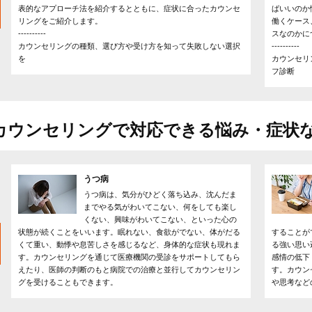
表的なアプローチ法を紹介するとともに、症状に合ったカウンセ
ばいいのか
リングをご紹介します。
働くケース
----------
スなのかに
カウンセリングの種類、選び方や受け方を知って失敗しない選択
----------
を
カウンセリ
フ診断
カウンセリングで対応できる悩み・症状
うつ病
うつ病は、気分がひどく落ち込み、沈んだま
までやる気がわいてこない、何をしても楽し
くない、興味がわいてこない、といった心の
状態が続くことをいいます。眠れない、食欲がでない、体がだる
することが
くて重い、動悸や息苦しさを感じるなど、身体的な症状も現れま
る強い思い
す。カウンセリングを通じて医療機関の受診をサポートしてもら
感情の低下
えたり、医師の判断のもと病院での治療と並行してカウンセリン
す。カウン
グを受けることもできます。
や思考など