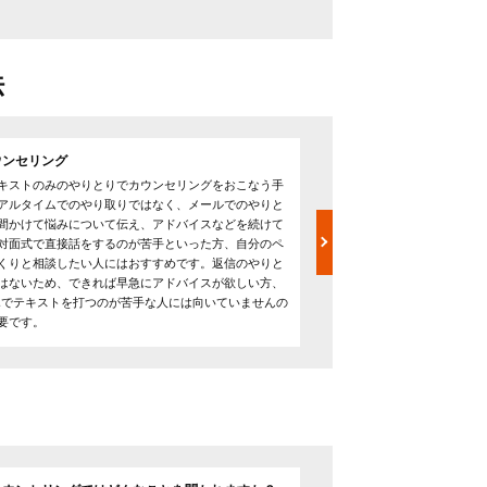
法
ウンセリング
ビデオカウンセリング
キストのみのやりとりでカウンセリングをおこなう手
ビデオカウンセリングはskype
アルタイムでのやり取りではなく、メールでのやりと
会議ツールを用いてお互い
間かけて悩みについて伝え、アドバイスなどを続けて
す。対面形式のカウンセリ
対面式で直接話をするのが苦手といった方、自分のペ
るため悩みや感情なども伝
くりと相談したい人にはおすすめです。返信のやりと
ョンをとることができます
はないため、できれば早急にアドバイスが欲しい方、
ため、敷居が高いと感じる
ホでテキストを打つのが苦手な人には向いていませんの
関係なく利用できることか
要です。
られるカウンセリング方法