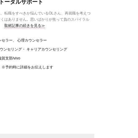
トータルサポート
、転職をすべきか悩んでいるOLさん、再就職を考えつ
なくはありません。思いばかりが焦って負のスパイラル
取材記事の続きを見る≫
ンセラー、 心理カウンセラー
カウンセリング・ キャリアカウンセリング
支部/vivo
 ※予約時に詳細をお伝えします