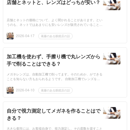
店舗とネットと、レンズはどっちが安い？
店舗とネットの価格について、よく聞かれることがあります。とい
うのも、ネットではあまりにも安いレンズが販売されていることが
あるためです。正直なところ、レンズ価格は各会社が決めているも
のではありま...
2026-04-17
葛藤のある眼鏡店の話
加工機を使わず、手擦り機で丸レンズから
手で削ることはできる？
メガネレンズは、自動加工機で削ってます。そのためか、ができる
ことを知らない方もおられるようです。 自動加工機でレンズを削
る 自動加工機でレンズを削る際、トレーサーおよびレンズメータ
ーー⇒ブロッカ...
2026-04-10
葛藤のある眼鏡店の話
自分で視力測定してメガネを作ることはで
きる？
大きな都市には、お客様自身で、視力測定し、その度数を渡すこと