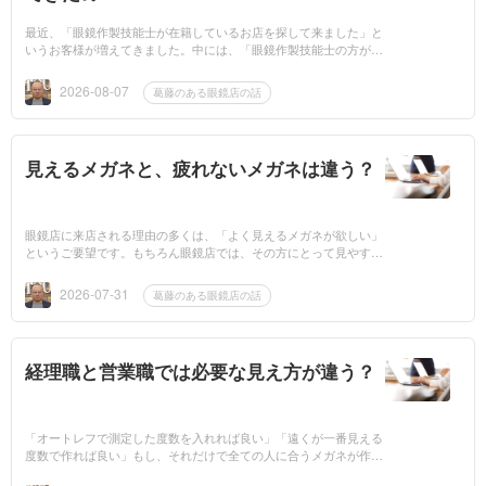
最近、「眼鏡作製技能士が在籍しているお店を探して来ました」と
いうお客様が増えてきました。中には、「眼鏡作製技能士の方が、
ヒアリングから視力測定、レンズやフレームの選定、加工、フィッ
ティングまで...
2026-08-07
葛藤のある眼鏡店の話
見えるメガネと、疲れないメガネは違う？
眼鏡店に来店される理由の多くは、「よく見えるメガネが欲しい」
というご要望です。もちろん眼鏡店では、その方にとって見やすい
メガネを目指して測定・作製します。しかし、「よく見えるメガ
ネ」が、必ずし...
2026-07-31
葛藤のある眼鏡店の話
経理職と営業職では必要な見え方が違う？
「オートレフで測定した度数を入れれば良い」「遠くが一番見える
度数で作れば良い」もし、それだけで全ての人に合うメガネが作れ
るのであれば、眼鏡作製技能士や眼鏡専門店の役割は必要なくなる