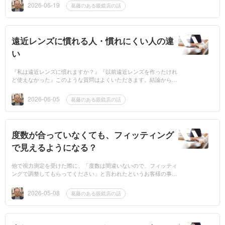
と思います。...
2026-06-19
葛藤のある眼鏡店の話
遠近レンズに慣れる人・慣れにくい人の違
い
『私は遠近レンズに慣れますか？』『以前遠近レンズを作ったけれ
ど使えなかった』このような質問はよくいただきます。結論から言
うと、多くの方は遠近レンズに慣れることができます。一方で、
「遠近レンズが...
2026-06-05
葛藤のある眼鏡店の話
度数が合っていなくても、フィッティング
で見えるようになる？
他で視力測定を受けた際に、「度数は間違いないので、フィッティ
ングで調整してもらってください」と言われたというお客様の事例
です。 フィッティングで度数は調整できる？ 結論から言うと、多
少の見え方の...
2026-05-08
葛藤のある眼鏡店の話