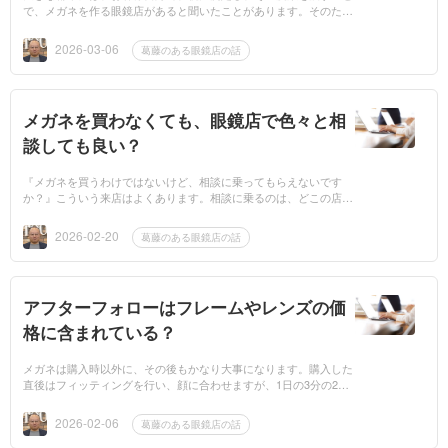
で、メガネを作る眼鏡店があると聞いたことがあります。そのた
め、『そんな簡単に、自分で視力測定できるものですか？』と聞か
れることもあり...
2026-03-06
葛藤のある眼鏡店の話
メガネを買わなくても、眼鏡店で色々と相
談しても良い？
『メガネを買うわけではないけど、相談に乗ってもらえないです
か？』こういう来店はよくあります。相談に乗るのは、どこの店で
も問題はないと思います。相談してもらうことで、眼鏡店にできる
範囲なら解決で...
2026-02-20
葛藤のある眼鏡店の話
アフターフォローはフレームやレンズの価
格に含まれている？
メガネは購入時以外に、その後もかなり大事になります。購入した
直後はフィッティングを行い、顔に合わせますが、1日の3分の2は
掛けっぱなしで、ぶつかったり、落としたり、場合によっては掛け
たまま寝てしま...
2026-02-06
葛藤のある眼鏡店の話