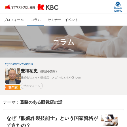
AREA
プロフィール
コラム
セミナー・イベント
コラム
Mybestpro Members
豊福祐史
（眼鏡小売店）
株式会社とらや眼鏡店 メガネのとらやG-room
プロフィール
専門家
テーマ：葛藤のある眼鏡店の話
なぜ『眼鏡作製技能士』という国家資格が
できたの？