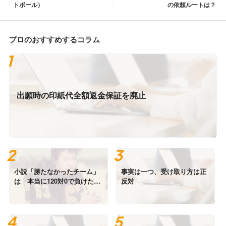
トボール）
の依頼ルートは？
プロのおすすめするコラム
出願時の印紙代全額返金保証を廃止
小説「勝たなかったチーム」
事実は一つ、受け取り方は正
は 本当に120対0で負けたの
反対
か？ 写真は高校時代の私で
す。