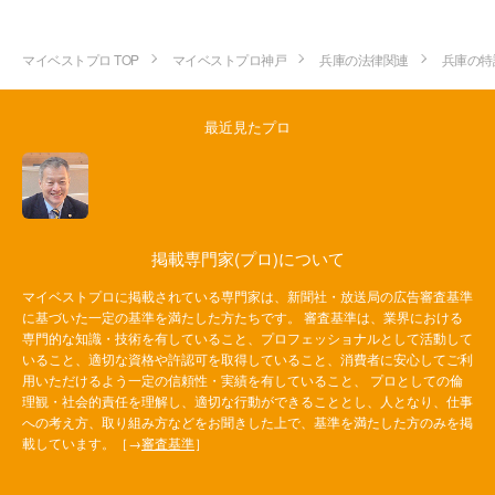
マイベストプロ TOP
マイベストプロ神戸
兵庫の法律関連
兵庫の特
最近見たプロ
掲載専門家(プロ)について
マイベストプロに掲載されている専門家は、新聞社・放送局の広告審査基準
に基づいた一定の基準を満たした方たちです。 審査基準は、業界における
専門的な知識・技術を有していること、プロフェッショナルとして活動して
いること、適切な資格や許認可を取得していること、消費者に安心してご利
用いただけるよう一定の信頼性・実績を有していること、 プロとしての倫
理観・社会的責任を理解し、適切な行動ができることとし、人となり、仕事
への考え方、取り組み方などをお聞きした上で、基準を満たした方のみを掲
載しています。［→
審査基準
］