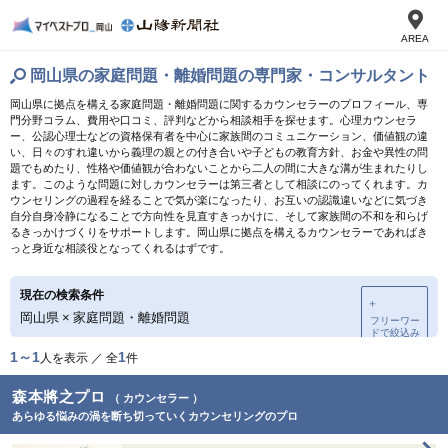
AREA
岡山県の家庭問題・離婚問題の専門家・コンサルタント
岡山県に拠点を構える家庭問題・離婚問題に関するカウンセラーのプロフィール、専
門分野コラム、費用や口コミ、評判などから相談相手を探せます。心理カウンセラ
ー、公認心理士などの資格保有者を中心に家族間のコミュニケーション、価値観の違
い、日々のすれ違いから義理の親との付き合いや子どもの教育方針、お金や異性の問
題でもめたり、性格や価値観が合わないことから二人の間に大きな溝が生まれたりし
ます。このような問題に対しカウンセラーは第三者として相談にのってくれます。カ
ウンセリングの過程を経ることで気が楽になったり、お互いの認識違いなどに気づき
自分自身冷静になることで方向性を見直すきっかけに、そして家族間の不和を和らげ
るきっかけづくりをサポートします。岡山県に拠点を構えるカウンセラーであればき
っと身近な相談役となってくれるはずです。
現在の検索条件
＋
岡山県
×
家庭問題・離婚問題
フリーワー
ドで絞込み
1～1
1
人を表示 ／ 全
件
森本將之プロ
（ カウンセラー ）
あらゆる悩みの渦を断ち切っていくカウンセリングのプロ