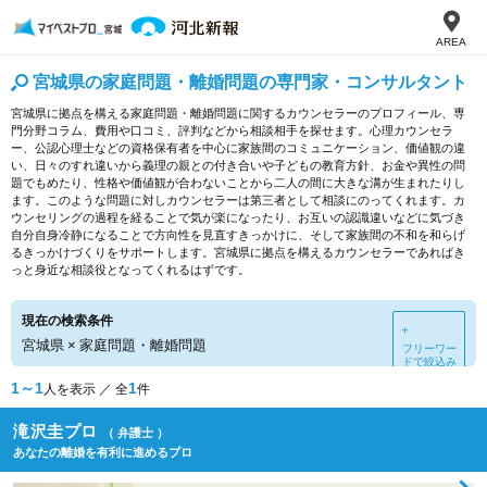
AREA
宮城県の家庭問題・離婚問題の専門家・コンサルタント
宮城県に拠点を構える家庭問題・離婚問題に関するカウンセラーのプロフィール、専
門分野コラム、費用や口コミ、評判などから相談相手を探せます。心理カウンセラ
ー、公認心理士などの資格保有者を中心に家族間のコミュニケーション、価値観の違
い、日々のすれ違いから義理の親との付き合いや子どもの教育方針、お金や異性の問
題でもめたり、性格や価値観が合わないことから二人の間に大きな溝が生まれたりし
ます。このような問題に対しカウンセラーは第三者として相談にのってくれます。カ
ウンセリングの過程を経ることで気が楽になったり、お互いの認識違いなどに気づき
自分自身冷静になることで方向性を見直すきっかけに、そして家族間の不和を和らげ
るきっかけづくりをサポートします。宮城県に拠点を構えるカウンセラーであればき
っと身近な相談役となってくれるはずです。
現在の検索条件
＋
宮城県
×
家庭問題・離婚問題
フリーワー
ドで絞込み
1～1
1
人を表示 ／ 全
件
滝沢圭プロ
（ 弁護士 ）
あなたの離婚を有利に進めるプロ