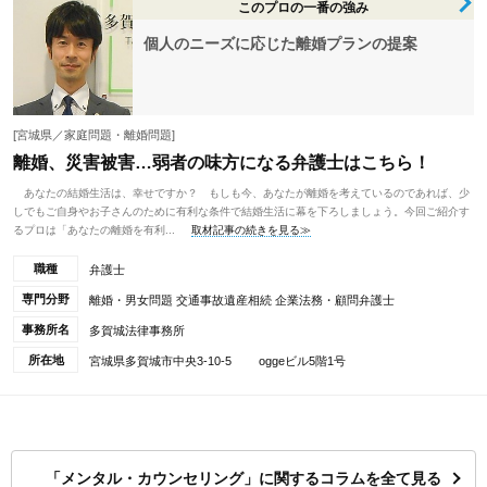
このプロの一番の強み
個人のニーズに応じた離婚プランの提案
[宮城県／家庭問題・離婚問題]
離婚、災害被害…弱者の味方になる弁護士はこちら！
あなたの結婚生活は、幸せですか？ もしも今、あなたが離婚を考えているのであれば、少
しでもご自身やお子さんのために有利な条件で結婚生活に幕を下ろしましょう。今回ご紹介す
るプロは「あなたの離婚を有利...
取材記事の続きを見る≫
職種
弁護士
専門分野
離婚・男女問題 交通事故遺産相続 企業法務・顧問弁護士
事務所名
多賀城法律事務所
所在地
宮城県多賀城市中央3-10-5 oggeビル5階1号
「メンタル・カウンセリング」に関するコラムを全て見る