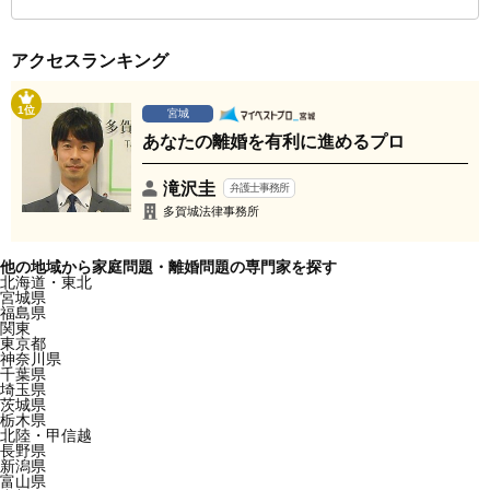
アクセスランキング
1位
宮城
あなたの離婚を有利に進めるプロ
滝沢圭
弁護士事務所
多賀城法律事務所
他の地域から家庭問題・離婚問題の専門家を探す
北海道・東北
宮城県
福島県
関東
東京都
神奈川県
千葉県
埼玉県
茨城県
栃木県
北陸・甲信越
長野県
新潟県
富山県