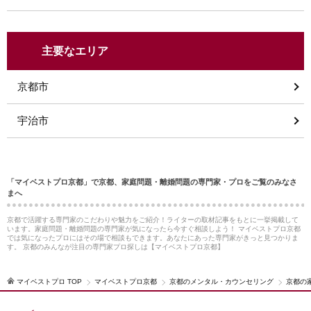
主要なエリア
京都市
宇治市
「マイベストプロ京都」で京都、家庭問題・離婚問題の専門家・プロをご覧のみなさ
まへ
京都で活躍する専門家のこだわりや魅力をご紹介！ライターの取材記事をもとに一挙掲載して
います。家庭問題・離婚問題の専門家が気になったら今すぐ相談しよう！ マイベストプロ京都
では気になったプロにはその場で相談もできます。あなたにあった専門家がきっと見つかりま
す。 京都のみんなが注目の専門家プロ探しは【マイベストプロ京都】
マイベストプロ TOP
マイベストプロ京都
京都のメンタル・カウンセリング
京都の