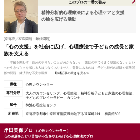
このプロの一番の強み
精神分析的心理療法による心理ケアと支援
の輪を広げる活動
[京都府／家庭問題・離婚問題]
「心の支援」を社会に広げ、心理療法で子どもの成長と家
族を支える
「年齢を問わず『自分のやりたいことが分からない』『集団の中でうまく馴染めない』とい
った生きづらさを感じる人は少なくありません。背景にあるのは、子ども時代の経験や家族関
係の問題、経済的な不安や医療...
取材記事の続きを見る≫
職種
心理カウンセラー
専門分野
大人のカウンセリング、心理療法、精神分析子どもと家族の心理相談、
子どものプレイセラピー、カウンセ...
屋号
御池心理療法センター
所在地
京都府京都市中京区東洞院通御池下る笹屋町444 初音館302
岸田美保プロ
（ 心理カウンセラー ）
心の深層をたどり苦悩や不安をやわらげる心理療法のプロ