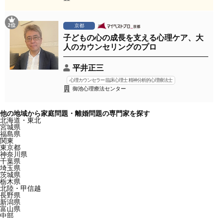
2位
京都
子どもの心の成長を支える心理ケア、大
人のカウンセリングのプロ
平井正三
心理カウンセラー 臨床心理士 精神分析的心理療法士
御池心理療法センター
他の地域から家庭問題・離婚問題の専門家を探す
北海道・東北
宮城県
福島県
関東
東京都
神奈川県
千葉県
埼玉県
茨城県
栃木県
北陸・甲信越
長野県
新潟県
富山県
中部