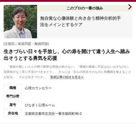
このプロの一番の強み
無自覚な心傷体験と向き合う精神分析的手
法をメインとするケア
[京都府／家庭問題・離婚問題]
生きづらい日々を手放し、心の扉を開けて違う人生へ踏み
出そうとする勇気を応援
「家族や親しい人との間で親密な関係が築けない」「職場や家庭に不足はないはずなのに、
現実味がなく常に不安がつきまとう」、さらには「自らの存在そのものに危機感を覚えること
がある」 そんな生きづらさ...
取材記事の続きを見る≫
職種
心理カウンセラー
専門分野
屋号
ひなぎく心理ルーム
所在地
京都府京都市左京区一乗寺築田町96-2