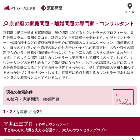
AREA
京都府の家庭問題・離婚問題の専門家・コンサルタント
京都府に拠点を構える家庭問題・離婚問題に関するカウンセラーのプロフィール、専
門分野コラム、費用や口コミ、評判などから相談相手を探せます。心理カウンセラ
ー、公認心理士などの資格保有者を中心に家族間のコミュニケーション、価値観の違
い、日々のすれ違いから義理の親との付き合いや子どもの教育方針、お金や異性の問
題でもめたり、性格や価値観が合わないことから二人の間に大きな溝が生まれたりし
ます。このような問題に対しカウンセラーは第三者として相談にのってくれます。カ
ウンセリングの過程を経ることで気が楽になったり、お互いの認識違いなどに気づき
自分自身冷静になることで方向性を見直すきっかけに、そして家族間の不和を和らげ
るきっかけづくりをサポートします。京都府に拠点を構えるカウンセラーであればき
っと身近な相談役となってくれるはずです。
現在の検索条件
＋
京都府
×
家庭問題・離婚問題
フリーワー
ドで絞込み
1～2
2
人を表示 ／ 全
件
平井正三プロ
（ 心理カウンセラー ）
子どもの心の成長を支える心理ケア、大人のカウンセリングのプロ