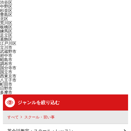
渋谷区
中野区
杉並区
豊島区
北区
荒川区
板橋区
練馬区
足立区
葛飾区
江戸川区
立川市
武蔵野市
府中市
昭島市
調布市
国分寺市
国立市
西東京市
八王子市
町田市
日野市
多摩市
ジャンルを絞り込む
すべて
スクール・習い事
英会話教室・スクール・レッスン