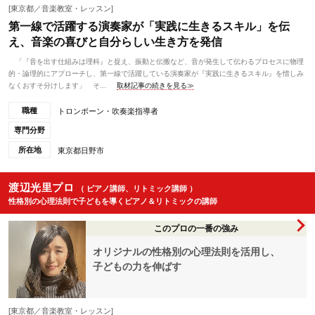
[東京都／音楽教室・レッスン]
第一線で活躍する演奏家が「実践に生きるスキル」を伝
え、音楽の喜びと自分らしい生き方を発信
「『音を出す仕組みは理科』と捉え、振動と伝搬など、音が発生して伝わるプロセスに物理
的・論理的にアプローチし、第一線で活躍している演奏家が『実践に生きるスキル』を惜しみ
なくおすそ分けします」 そ...
取材記事の続きを見る≫
職種
トロンボーン・吹奏楽指導者
専門分野
所在地
東京都日野市
渡辺光里プロ
（ ピアノ講師、リトミック講師 ）
性格別の心理法則で子どもを導くピアノ＆リトミックの講師
このプロの一番の強み
オリジナルの性格別の心理法則を活用し、
子どもの力を伸ばす
[東京都／音楽教室・レッスン]