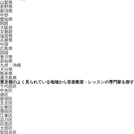
山梨県
長野県
新潟県
中部
愛知県
関西
大阪府
京都府
滋賀県
兵庫県
中国
広島県
四国
香川県
高知県
九州・沖縄
大分県
熊本県
鹿児島県
東京都のよく見られている地域から音楽教室・レッスンの専門家を探す
千代田区
中央区
港区
新宿区
文京区
台東区
墨田区
江東区
品川区
目黒区
大田区
世田谷区