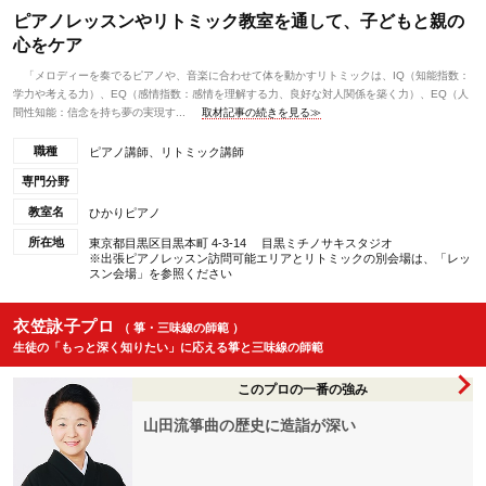
ピアノレッスンやリトミック教室を通して、子どもと親の
心をケア
「メロディーを奏でるピアノや、音楽に合わせて体を動かすリトミックは、IQ（知能指数：
学力や考える力）、EQ（感情指数：感情を理解する力、良好な対人関係を築く力）、EQ（人
間性知能：信念を持ち夢の実現す...
取材記事の続きを見る≫
職種
ピアノ講師、リトミック講師
専門分野
教室名
ひかりピアノ
所在地
東京都目黒区目黒本町 4-3-14 目黒ミチノサキスタジオ
※出張ピアノレッスン訪問可能エリアとリトミックの別会場は、「レッ
スン会場」を参照ください
衣笠詠子プロ
（ 箏・三味線の師範 ）
生徒の「もっと深く知りたい」に応える箏と三味線の師範
このプロの一番の強み
山田流箏曲の歴史に造詣が深い