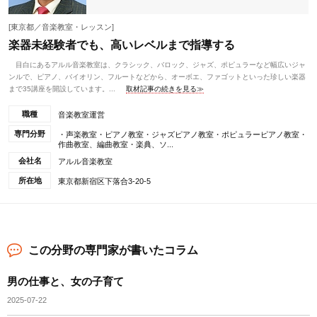
[東京都／音楽教室・レッスン]
楽器未経験者でも、高いレベルまで指導する
目白にあるアルル音楽教室は、クラシック、バロック、ジャズ、ポピュラーなど幅広いジャ
ンルで、ピアノ、バイオリン、フルートなどから、オーボエ、ファゴットといった珍しい楽器
まで35講座を開設しています。...
取材記事の続きを見る≫
職種
音楽教室運営
専門分野
・声楽教室・ピアノ教室・ジャズピアノ教室・ポピュラーピアノ教室・
作曲教室、編曲教室・楽典、ソ...
会社名
アルル音楽教室
所在地
東京都新宿区下落合3-20-5
この分野の専門家が書いたコラム
男の仕事と、女の子育て
2025-07-22