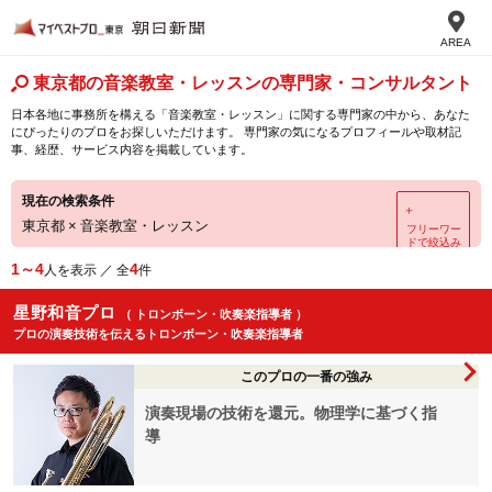
AREA
東京都の音楽教室・レッスンの専門家・コンサルタント
日本各地に事務所を構える「音楽教室・レッスン」に関する専門家の中から、あなた
にぴったりのプロをお探しいただけます。 専門家の気になるプロフィールや取材記
事、経歴、サービス内容を掲載しています。
現在の検索条件
＋
東京都
×
音楽教室・レッスン
フリーワー
ドで絞込み
1～4
4
人を表示 ／ 全
件
星野和音プロ
（ トロンボーン・吹奏楽指導者 ）
プロの演奏技術を伝えるトロンボーン・吹奏楽指導者
このプロの一番の強み
演奏現場の技術を還元。物理学に基づく指
導