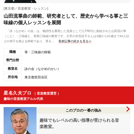
[東京都／音楽教室・レッスン]
山田流箏曲の師範、研究者として、歴史から学べる箏と三
味線の個人レッスンを展開
「詠（ながめ）の会」は、物語性を重視した流派として江戸時代に創始された山田流の箏
（こと）・三味線と、長唄三味線の教室です。主宰の衣笠詠子さんは3歳から91歳まで40人以
上の弟子を抱える師範であり、箏を...
取材記事の続きを見る≫
職種
箏・三味線の師範
専門分野
教室名
詠の会（ながめのかい）
所在地
東京都世田谷区
星名久夫プロ
（ 音楽教室運営 ）
趣味の音楽教室アルル代表
このプロの一番の強み
趣味でもレベルの高い指導が受けられる音
楽教室。