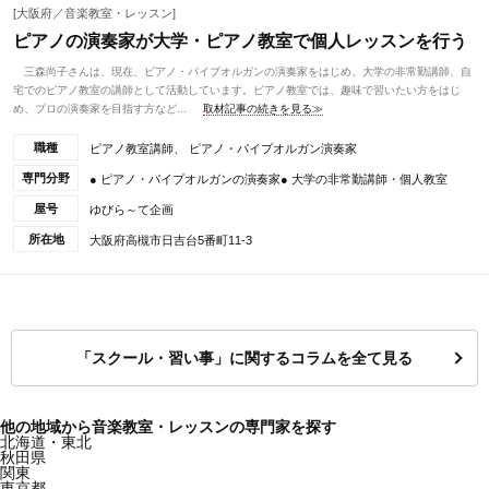
[大阪府／音楽教室・レッスン]
ピアノの演奏家が大学・ピアノ教室で個人レッスンを行う
三森尚子さんは、現在、ピアノ・パイプオルガンの演奏家をはじめ、大学の非常勤講師、自
宅でのピアノ教室の講師として活動しています。ピアノ教室では、趣味で習いたい方をはじ
め、プロの演奏家を目指す方など...
取材記事の続きを見る≫
職種
ピアノ教室講師、 ピアノ・パイプオルガン演奏家
専門分野
● ピアノ・パイプオルガンの演奏家● 大学の非常勤講師・個人教室
屋号
ゆびら～て企画
所在地
大阪府高槻市日吉台5番町11-3
「スクール・習い事」に関するコラムを全て見る
他の地域から音楽教室・レッスンの専門家を探す
北海道・東北
秋田県
関東
東京都