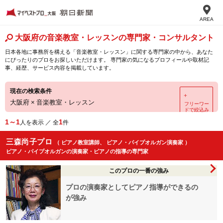
AREA
大阪府の音楽教室・レッスンの専門家・コンサルタント
日本各地に事務所を構える「音楽教室・レッスン」に関する専門家の中から、あなた
にぴったりのプロをお探しいただけます。 専門家の気になるプロフィールや取材記
事、経歴、サービス内容を掲載しています。
現在の検索条件
＋
大阪府
×
音楽教室・レッスン
フリーワー
ドで絞込み
1～1
1
人を表示 ／ 全
件
三森尚子プロ
（ ピアノ教室講師、 ピアノ・パイプオルガン演奏家 ）
ピアノ・パイプオルガンの演奏家・ピアノの指導の専門家
このプロの一番の強み
プロの演奏家としてピアノ指導ができるの
が強み