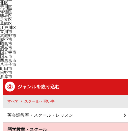
北区
荒川区
板橋区
練馬区
足立区
葛飾区
江戸川区
立川市
武蔵野市
府中市
昭島市
調布市
国分寺市
国立市
西東京市
八王子市
町田市
日野市
多摩市
ジャンルを絞り込む
すべて
スクール・習い事
英会話教室・スクール・レッスン
語学教室・スクール