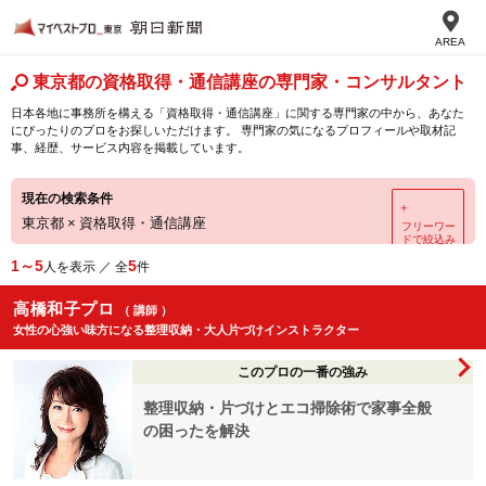
AREA
東京都の資格取得・通信講座の専門家・コンサルタント
日本各地に事務所を構える「資格取得・通信講座」に関する専門家の中から、あなた
にぴったりのプロをお探しいただけます。 専門家の気になるプロフィールや取材記
事、経歴、サービス内容を掲載しています。
現在の検索条件
＋
東京都
×
資格取得・通信講座
フリーワー
ドで絞込み
1～5
5
人を表示 ／ 全
件
高橋和子プロ
（ 講師 ）
女性の心強い味方になる整理収納・大人片づけインストラクター
このプロの一番の強み
整理収納・片づけとエコ掃除術で家事全般
の困ったを解決