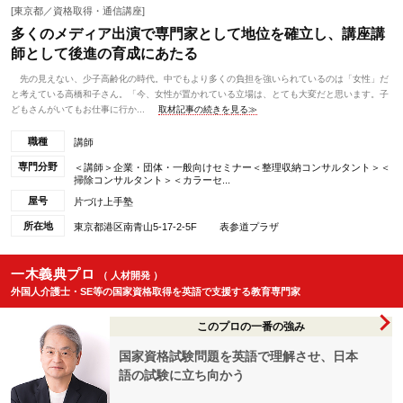
[東京都／資格取得・通信講座]
多くのメディア出演で専門家として地位を確立し、講座講
師として後進の育成にあたる
先の見えない、少子高齢化の時代。中でもより多くの負担を強いられているのは「女性」だ
と考えている高橋和子さん。「今、女性が置かれている立場は、とても大変だと思います。子
どもさんがいてもお仕事に行か...
取材記事の続きを見る≫
職種
講師
専門分野
＜講師＞企業・団体・一般向けセミナー＜整理収納コンサルタント＞＜
掃除コンサルタント＞＜カラーセ...
屋号
片づけ上手塾
所在地
東京都港区南青山5-17-2-5F 表参道プラザ
一木義典プロ
（ 人材開発 ）
外国人介護士・SE等の国家資格取得を英語で支援する教育専門家
このプロの一番の強み
国家資格試験問題を英語で理解させ、日本
語の試験に立ち向かう