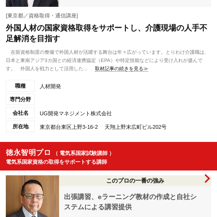
[東京都／資格取得・通信講座]
外国人材の国家資格取得をサポートし、介護現場の人手不
足解消を目指す
在留資格制度の整備で外国人材が活躍する舞台は年々広がっています。とりわけ介護職は、
日本と東南アジア3カ国との経済連携協定（EPA）や特定技能などにより受け入れが盛んで
す。 外国人を戦力として活用した...
取材記事の続きを見る≫
職種
人材開発
専門分野
会社名
UG開発マネジメント株式会社
所在地
東京都台東区上野3-16-2 天翔上野末広町ビル202号
徳永智明プロ
（ 電気系国家試験講師 ）
電気系国家資格の取得をサポートする講師
このプロの一番の強み
出張講習、eラーニング教材の作成と自社シ
ステムによる講習提供