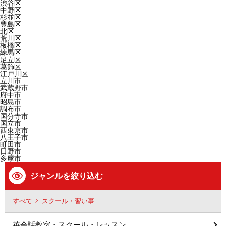
渋谷区
中野区
杉並区
豊島区
北区
荒川区
板橋区
練馬区
足立区
葛飾区
江戸川区
立川市
武蔵野市
府中市
昭島市
調布市
国分寺市
国立市
西東京市
八王子市
町田市
日野市
多摩市
ジャンルを絞り込む
すべて
スクール・習い事
英会話教室・スクール・レッスン