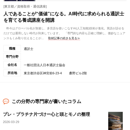
[東京都／資格取得・通信講座]
人であることが“価値”になる。AI時代に求められる通訳士
を育てる養成講座を開講
昨今はグローバル化が加速し、多言語を使いこなすAI(人工知能)技術が進化。英語が話せる
だけでは通用しない時代が到来しています。 「専門的な内容も正確に理解し、微妙なニュア
ンスもくみ取り伝えることが...
取材記事の続きを見る≫
職種
通訳士
専門分野
会社名
一般社団法人日本通訳士協会
所在地
東京都渋谷区神宮前6-23-4 桑野ビル2階
この分野の専門家が書いたコラム
プレ・プラチナ片づけー心と頭とモノの整理
2026-03-29