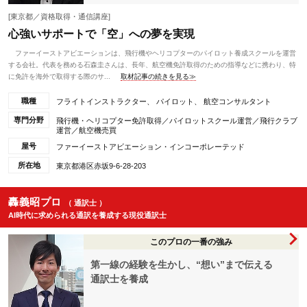
[東京都／資格取得・通信講座]
心強いサポートで「空」への夢を実現
ファーイーストアビエーションは、飛行機やヘリコプターのパイロット養成スクールを運営
する会社。代表を務める石森圭さんは、長年、航空機免許取得のための指導などに携わり、特
に免許を海外で取得する際のサ...
取材記事の続きを見る≫
職種
フライトインストラクター、 パイロット、 航空コンサルタント
専門分野
飛行機・ヘリコプター免許取得／パイロットスクール運営／飛行クラブ
運営／航空機売買
屋号
ファーイーストアビエーション・インコーポレーテッド
所在地
東京都港区赤坂9-6-28-203
轟義昭プロ
（ 通訳士 ）
AI時代に求められる通訳を養成する現役通訳士
このプロの一番の強み
第一線の経験を生かし、“想い”まで伝える
通訳士を養成