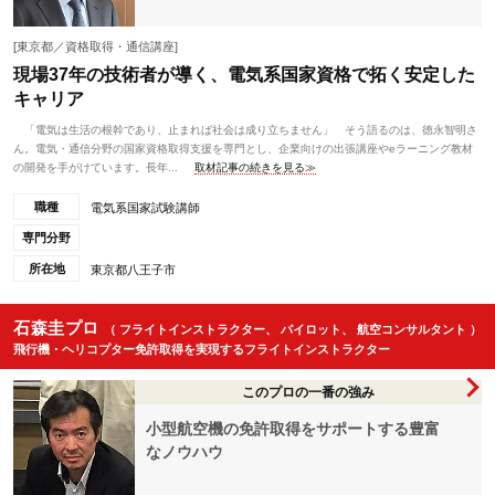
[東京都／資格取得・通信講座]
現場37年の技術者が導く、電気系国家資格で拓く安定した
キャリア
「電気は生活の根幹であり、止まれば社会は成り立ちません」 そう語るのは、徳永智明さ
ん。電気・通信分野の国家資格取得支援を専門とし、企業向けの出張講座やeラーニング教材
の開発を手がけています。長年...
取材記事の続きを見る≫
職種
電気系国家試験講師
専門分野
所在地
東京都八王子市
石森圭プロ
（ フライトインストラクター、 パイロット、 航空コンサルタント ）
飛行機・ヘリコプター免許取得を実現するフライトインストラクター
このプロの一番の強み
小型航空機の免許取得をサポートする豊富
なノウハウ