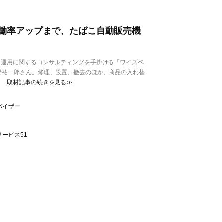
働率アップまで、たばこ自動販売機
運用に関するコンサルティングを手掛ける「ワイズベ
野祐一郎さん。修理、設置、撤去のほか、商品の入れ替
取材記事の続きを見る≫
バイザー
ービス51