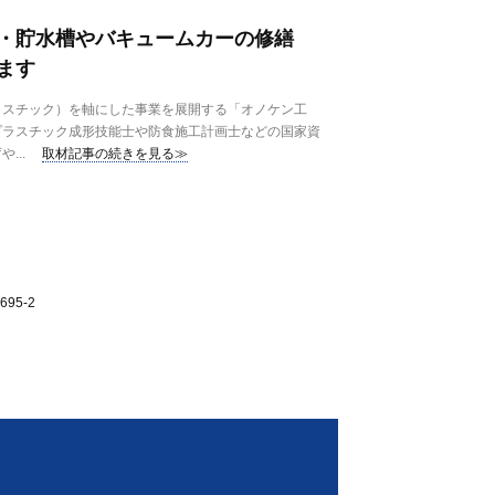
槽・貯水槽やバキュームカーの修繕
ます
ラスチック）を軸にした事業を展開する「オノケン工
プラスチック成形技能士や防食施工計画士などの国家資
...
取材記事の続きを見る≫
95-2