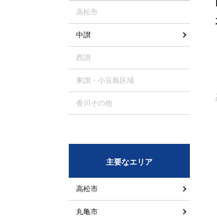
高松市
中讃
西讃
東讃・小豆島区域
香川その他
主要なエリア
高松市
丸亀市