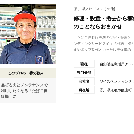
[香川県／ビジネスその他]
修理・設置・撤去から稼
のことならおまかせ
たばこ自動販売機の保守・管理と、
ンディングサービス51」の代表、矢
えやポップ制作といった販売促進の...
職種
自動販売機活用アド
専門分野
このプロの一番の強み
会社名
ワイズベンディングサ
品ぞろえとメンテナンスで
所在地
香川県丸亀市飯山町
利用したくなる「たばこ自
販機」に