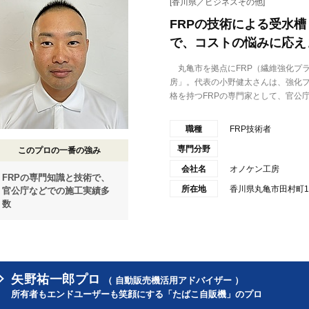
[香川県／ビジネスその他]
FRPの技術による受水
で、コストの悩みに応え
丸亀市を拠点にFRP（繊維強化プ
房」。代表の小野健太さんは、強化
格を持つFRPの専門家として、官公庁や
職種
FRP技術者
専門分野
このプロの一番の強み
会社名
オノケン工房
FRPの専門知識と技術で、
所在地
香川県丸亀市田村町16
官公庁などでの施工実績多
数
矢野祐一郎プロ
（ 自動販売機活用アドバイザー ）
所有者もエンドユーザーも笑顔にする「たばこ自販機」のプロ