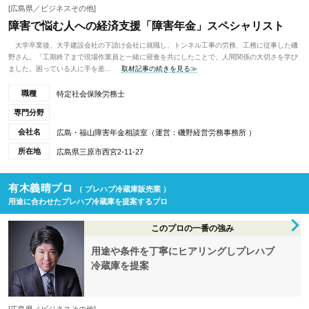
[広島県／ビジネスその他]
障害で悩む人への経済支援「障害年金」スペシャリスト
大学卒業後、大手建設会社の下請け会社に就職し、トンネル工事の労務、工務に従事した磯
野さん。「工期終了まで現場作業員と一緒に寝食を共にしたことで、人間関係の大切さを学び
ました。困っている人に手を差...
取材記事の続きを見る≫
職種
特定社会保険労務士
専門分野
会社名
広島・福山障害年金相談室（運営：磯野経営労務事務所 ）
所在地
広島県三原市西宮2-11-27
有木義晴プロ
（ プレハブ冷蔵庫販売業 ）
用途に合わせたプレハブ冷蔵庫を提案するプロ
このプロの一番の強み
用途や条件を丁寧にヒアリングしプレハブ
冷蔵庫を提案