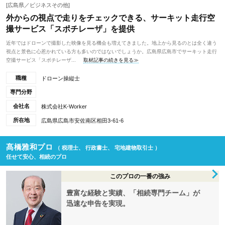
[広島県／ビジネスその他]
外からの視点で走りをチェックできる、サーキット走行空
撮サービス「スポチレーザ」を提供
近年ではドローンで撮影した映像を見る機会も増えてきました。地上から見るのとは全く違う
視点と景色に心惹かれている方も多いのではないでしょうか。広島県広島市でサーキット走行
空撮サービス「スポチレーザ...
取材記事の続きを見る≫
職種
ドローン操縦士
専門分野
会社名
株式会社K-Worker
所在地
広島県広島市安佐南区相田3-61-6
髙橋雅和プロ
（ 税理士、 行政書士、 宅地建物取引士 ）
任せて安心、相続のプロ
このプロの一番の強み
豊富な経験と実績、「相続専門チーム」が
迅速な申告を実現。