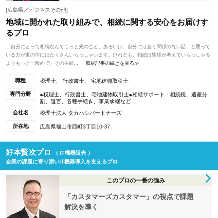
[広島県／ビジネスその他]
地域に開かれた取り組みで、相続に関する安心をお届けす
るプロ
「自分にとって相続なんてもっと先のこと、あるいは、自分には全く関係のない話、と思って
いる方が世の中にはたくさんいらっしゃいます。けれども、相続は皆様が考えていらっしゃる
よりもっと一般的で、その手続...
取材記事の続きを見る≫
職種
税理士、 行政書士、 宅地建物取引士
専門分野
●税理士、行政書士、宅地建物取引士●相続サポート：相続税、遺産分
割、遺言、各種手続き、事業承継など...
会社名
税理士法人 タカハシパートナーズ
所在地
広島県福山市西町3丁目10-37
好本賢次プロ
（ IT機器販売 ）
企業の課題に寄り添いIT機器導入を支えるプロ
このプロの一番の強み
「カスタマーズカスタマー」の視点で課題
解決を導く