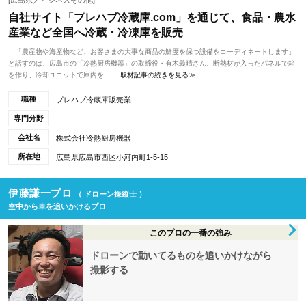
[広島県／ビジネスその他]
自社サイト「プレハブ冷蔵庫.com」を通じて、食品・農水
産業など全国へ冷蔵・冷凍庫を販売
「農産物や海産物など、お客さまの大事な商品の鮮度を保つ設備をコーディネートします」
と話すのは、広島市の「冷熱厨房機器」の取締役・有木義晴さん。断熱材が入ったパネルで箱
を作り、冷却ユニットで庫内を...
取材記事の続きを見る≫
職種
プレハブ冷蔵庫販売業
専門分野
会社名
株式会社冷熱厨房機器
所在地
広島県広島市西区小河内町1-5-15
伊藤謙一プロ
（ ドローン操縦士 ）
空中から車を追いかけるプロ
このプロの一番の強み
ドローンで動いてるものを追いかけながら
撮影する