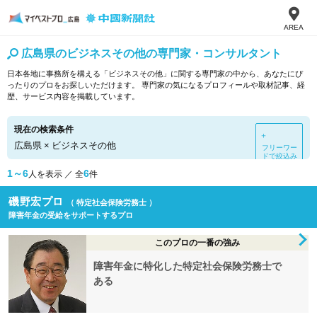
AREA
広島県のビジネスその他の専門家・コンサルタント
日本各地に事務所を構える「ビジネスその他」に関する専門家の中から、あなたにぴ
ったりのプロをお探しいただけます。 専門家の気になるプロフィールや取材記事、経
歴、サービス内容を掲載しています。
現在の検索条件
＋
広島県
×
ビジネスその他
フリーワー
ドで絞込み
1～6
6
人を表示 ／ 全
件
磯野宏プロ
（ 特定社会保険労務士 ）
障害年金の受給をサポートするプロ
このプロの一番の強み
障害年金に特化した特定社会保険労務士で
ある