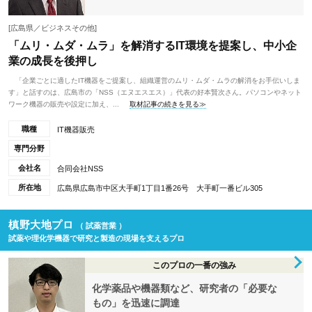
[広島県／ビジネスその他]
「ムリ・ムダ・ムラ」を解消するIT環境を提案し、中小企
業の成長を後押し
「企業ごとに適したIT機器をご提案し、組織運営のムリ・ムダ・ムラの解消をお手伝いしま
す」と話すのは、広島市の「NSS（エヌエスエス）」代表の好本賢次さん。パソコンやネット
ワーク機器の販売や設定に加え、...
取材記事の続きを見る≫
職種
IT機器販売
専門分野
会社名
合同会社NSS
所在地
広島県広島市中区大手町1丁目1番26号 大手町一番ビル305
槙野大地プロ
（ 試薬営業 ）
試薬や理化学機器で研究と製造の現場を支えるプロ
このプロの一番の強み
化学薬品や機器類など、研究者の「必要な
もの」を迅速に調達