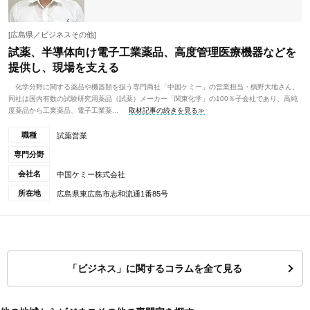
[広島県／ビジネスその他]
試薬、半導体向け電子工業薬品、高度管理医療機器などを
提供し、現場を支える
化学分野に関する薬品や機器類を扱う専門商社「中国ケミー」の営業担当・槙野大地さん。
同社は国内有数の試験研究用薬品（試薬）メーカー「関東化学」の100％子会社であり、高純
度薬品から工業薬品、電子工業薬...
取材記事の続きを見る≫
職種
試薬営業
専門分野
会社名
中国ケミー株式会社
所在地
広島県東広島市志和流通1番85号
「ビジネス」に関するコラムを全て見る