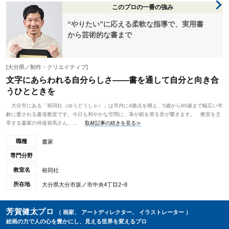
このプロの一番の強み
“やりたい”に応える柔軟な指導で、実用書
から芸術的な書まで
[大分県／制作・クリエイティブ]
文字にあらわれる自分らしさ――書を通して自分と向き合
うひとときを
大分市にある「裕同社（ゆうどうしゃ）」は市内に4拠点を構え、5歳から80歳まで幅広い年
齢に愛される書道教室です。今日も和やかな空間に、筆が紙を滑る音が響きます。 教室を主
宰する書家の仲道裕馬さん。...
取材記事の続きを見る≫
職種
書家
専門分野
教室名
裕同社
所在地
大分県大分市坂ノ市中央4丁目2−8
芳賀健太プロ
（ 画家、 アートディレクター、 イラストレーター ）
絵画の力で人の心を豊かにし、見える世界を変えるプロ