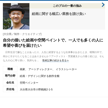
このプロの一番の強み
絵画に関する幅広い業務を請け負い
[大分県／制作・クリエイティブ]
自分の描いた絵画や空間ペイントで、一人でも多くの人に
希望や喜びを届けたい
日常生活で嫌なことがあったり、人生に絶望するような出来事がおきたとき、暗闇の中で、
何かにすがりたくなることはありませんか？アーティスト・芳賀健太さんの描く絵には、そん
な人の心に寄り添い、気持ちを...
取材記事の続きを見る≫
職種
画家、 アートディレクター、 イラストレーター
専門分野
絵画・デザインに関する創作全般
会社名
空間ペインター
所在地
大分県大分市小野鶴南2-1-5