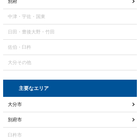
別府
中津・宇佐・国東
日田・豊後大野・竹田
佐伯・臼杵
大分その他
主要なエリア
大分市
別府市
臼杵市