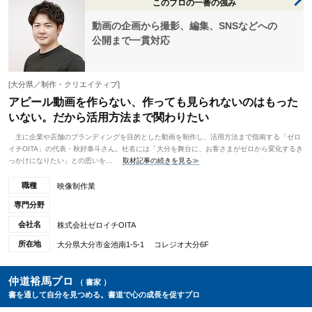
このプロの一番の強み
動画の企画から撮影、編集、SNSなどへの
公開まで一貫対応
[大分県／制作・クリエイティブ]
アピール動画を作らない、作っても見られないのはもった
いない。だから活用方法まで関わりたい
主に企業や店舗のブランディングを目的とした動画を制作し、活用方法まで指南する「ゼロ
イチOITA」の代表・秋好泰斗さん。社名には「大分を舞台に、お客さまがゼロから変化するき
っかけになりたい」との思いを...
取材記事の続きを見る≫
職種
映像制作業
専門分野
会社名
株式会社ゼロイチOITA
所在地
大分県大分市金池南1-5-1 コレジオ大分6F
仲道裕馬プロ
（ 書家 ）
書を通して自分を見つめる。書道で心の成長を促すプロ