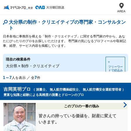
AREA
大分県の制作・クリエイティブの専門家・コンサルタン
ト
日本各地に事務所を構える「制作・クリエイティブ」に関する専門家の中から、あな
たにぴったりのプロをお探しいただけます。 専門家の気になるプロフィールや取材記
事、経歴、サービス内容を掲載しています。
現在の検索条件
＋
大分県
×
制作・クリエイティブ
フリーワー
ドで絞込み
1～7
7
人を表示 ／ 全
件
吉岡英明プロ
（ 測量士、 無人航空機操縦技士、 無人航空機安全運航管理者 ）
豊富な知識と経験による高精度の測量とドローンのプロ
このプロの一番の強み
皆さんの持っている価値を、財産に変えて
いきます。