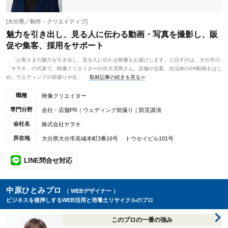
[大分県／制作・クリエイティブ]
魅力を引き出し、見る人に伝わる動画・写真を撮影し、販
促や集客、採用をサポート
「お客さまの魅力を引き出し、見る人に伝わる映像をお届けします」と話すのは、大分市の
「ヤヲキ」の代表で、映像クリエイターの矢方滉将さん。店舗や企業、自治体のPR動画をはじ
め、ウエディングの前撮りや生...
取材記事の続きを見る≫
職種
映像クリエイター
専門分野
会社・店舗PR｜ウェディング前撮り｜防災講演
会社名
株式会社ヤヲキ
所在地
大分県大分市高城本町3番16号 トウセイビル101号
LINE問合せ対応
中原ひとみプロ
（ WEBデザイナー ）
ビジネスを後押しするWEB活用と培養土リサイクルのプロ
このプロの一番の強み