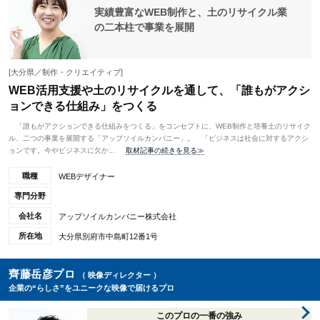
実績豊富なWEB制作と、土のリサイクル業
の二本柱で事業を展開
[大分県／制作・クリエイティブ]
WEB活用支援や土のリサイクルを通して、「誰もがアクシ
ョンできる仕組み」をつくる
「誰もがアクションできる仕組みをつくる」をコンセプトに、WEB制作と培養土のリサイク
ル、二つの事業を展開する「アップソイルカンパニー」。 「ビジネスは社会に対するアクシ
ョンです。今やビジネスに欠か...
取材記事の続きを見る≫
職種
WEBデザイナー
専門分野
会社名
アップソイルカンパニー株式会社
所在地
大分県別府市中島町12番1号
齊藤岳彦プロ
（ 映像ディレクター ）
企業の“らしさ”をユニークな映像で届けるプロ
このプロの一番の強み