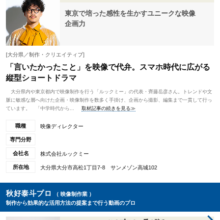
東京で培った感性を生かすユニークな映像
企画力
[大分県／制作・クリエイティブ]
「言いたかったこと」を映像で代弁。スマホ時代に広がる
縦型ショートドラマ
大分県内や東京都内で映像制作を行う「ルックミー」の代表・齊藤岳彦さん。トレンドや文
脈に敏感な層へ向けた企画・映像制作を数多く手掛け、企画から撮影、編集まで一貫して行っ
ています。 「中学時代から...
取材記事の続きを見る≫
職種
映像ディレクター
専門分野
会社名
株式会社ルックミー
所在地
大分県大分市高松1丁目7-8 サンメゾン高城102
秋好泰斗​プロ
（ 映像制作業 ）
制作から効果的な活用方法の提案まで行う動画のプロ