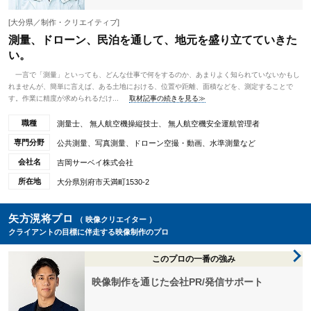
[大分県／制作・クリエイティブ]
測量、ドローン、民泊を通して、地元を盛り立てていきた
い。
一言で「測量」といっても、どんな仕事で何をするのか、あまりよく知られていないかもし
れませんが、簡単に言えば、ある土地における、位置や距離、面積などを、測定することで
す。作業に精度が求められるだけ...
取材記事の続きを見る≫
職種
測量士、 無人航空機操縦技士、 無人航空機安全運航管理者
専門分野
公共測量、写真測量、ドローン空撮・動画、水準測量など
会社名
吉岡サーベイ株式会社
所在地
大分県別府市天満町1530-2
矢方滉将プロ
（ 映像クリエイター ）
クライアントの目標に伴走する映像制作のプロ
このプロの一番の強み
映像制作を通じた会社PR/発信サポート