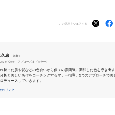
この記事をシェアする
上久恵
（講師）
lause of Color（アプローズオブカラー）
れ持った肌や髪などの色合いから個々の雰囲気に調和した色を導き出す
分析と美しい所作をコーチングするマナー指導。2つのアプローチで美
ロデュースしていきます。
他のリンク