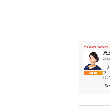
Mybestpro Members
馬
App
生ま
ラー
専門家
にプ