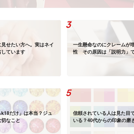
に見せたい方へ。実はネイ
一生懸命なのにクレームが
右しています
性 その原因は「説明力」
ん
k18だけ」は本当？ジュ
信頼されている人は見た目
大切なこと
いる？40代からの印象の磨