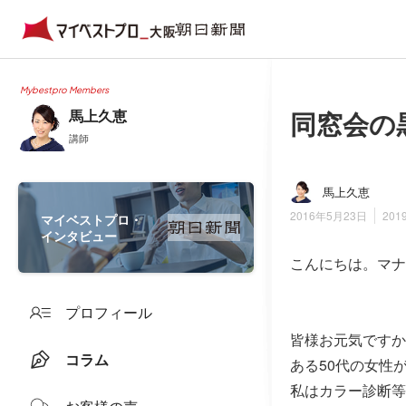
Mybestpro Members
同窓会の
馬上久恵
講師
馬上久恵
2016年5月23日
201
マイベストプロ・
インタビュー
こんにちは。マナ
プロフィール
皆様お元気ですか
コラム
ある50代の女性
私はカラー診断等