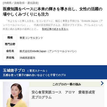
[沖縄県／資格取得・通信講座]
医療知識をベースに本来の輝きを導き出し、女性の活躍の
場やしくみづくりにも注力
「今よりもっと輝く人生を」をコンセプトに、幅広く事業を手掛ける「Embellir Japan（ア
ンベリールジャパン）」。 代表の百次亜紀子さんは、美容やブライダル、アパレルといった
外見に表れる輝きの追求にとど...
取材記事の続きを見る≫
職種
事業コンサルタント
専門分野
会社名
株式会社EmbellirJapan（アンベリールジャパン）
所在地
沖縄県那覇市
玉城徳子プロ
（ 育児スクール ）
五感を使って親子の触れ合いをはぐくむ子育てのプロ
このプロの一番の強み
安心食育実践コース アロマ 愛着形成育
児プログラム