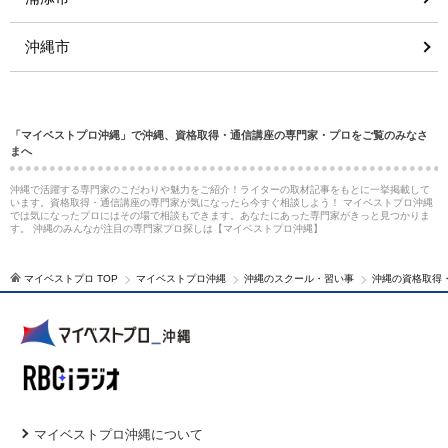
沖縄市
「マイベストプロ沖縄」で沖縄、資格取得・通信講座の専門家・プロをご覧のみなさ
まへ
沖縄で活躍する専門家のこだわりや魅力をご紹介！ライターの取材記事をもとに一挙掲載して
います。資格取得・通信講座の専門家が気になったら今すぐ相談しよう！ マイベストプロ沖縄
では気になったプロにはその場で相談もできます。あなたにあった専門家がきっと見つかりま
す。 沖縄のみんなが注目の専門家プロ探しは【マイベストプロ沖縄】
マイベストプロ TOP
マイベストプロ沖縄
沖縄のスクール・習い事
沖縄の資格取得
マイベストプロ沖縄について