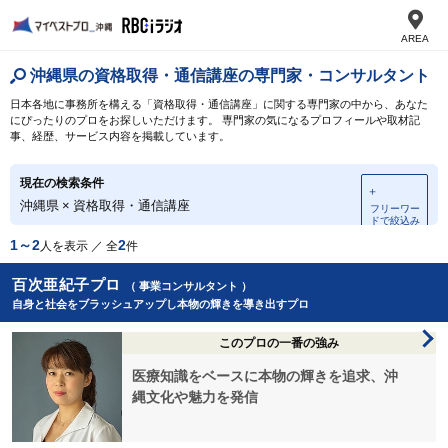
AREA
沖縄県の資格取得・通信講座の専門家・コンサルタント
日本各地に事務所を構える「資格取得・通信講座」に関する専門家の中から、あなた
にぴったりのプロをお探しいただけます。 専門家の気になるプロフィールや取材記
事、経歴、サービス内容を掲載しています。
現在の検索条件
＋
沖縄県
×
資格取得・通信講座
フリーワー
ドで絞込み
1～2
2
人を表示 ／ 全
件
百次亜紀子プロ
（ 事業コンサルタント ）
自身と社会をブラッシュアップし本物の輝きを導き出すプロ
このプロの一番の強み
医療知識をベースに本物の輝きを追求、沖
縄文化や魅力を発信