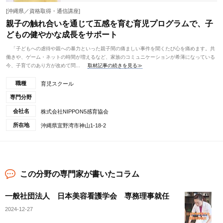
[沖縄県／資格取得・通信講座]
親子の触れ合いを通じて五感を育む育児プログラムで、子
どもの健やかな成長をサポート
「子どもへの虐待や親への暴力といった親子間の痛ましい事件を聞くたび心を痛めます。共
働きや、ゲーム・ネットの時間が増えるなど、家族のコミュニケーションが希薄になっている
今、子育てのあり方が改めて問...
取材記事の続きを見る≫
職種
育児スクール
専門分野
会社名
株式会社NIPPON5感育協会
所在地
沖縄県宜野湾市神山1-18-2
この分野の専門家が書いたコラム
一般社団法人 日本美容看護学会 専務理事就任
2024-12-27