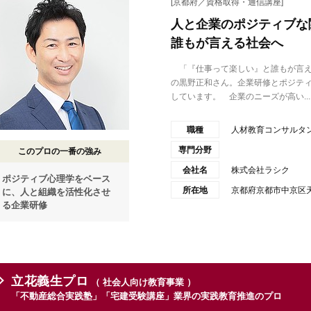
[京都府／資格取得・通信講座]
人と企業のポジティブな
誰もが言える社会へ
「『仕事って楽しい』と誰もが言え
の黒野正和さん。企業研修とポジティ
しています。 企業のニーズが高い...
職種
人材教育コンサルタ
専門分野
このプロの一番の強み
会社名
株式会社ラシク
ポジティブ心理学をベース
所在地
京都府京都市中京区天
に、人と組織を活性化させ
る企業研修
立花義生プロ
（ 社会人向け教育事業 ）
「不動産総合実践塾」「宅建受験講座」業界の実践教育推進のプロ