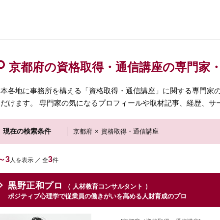
京都府の資格取得・通信講座の専門家
日本各地に事務所を構える「資格取得・通信講座」に関する専門家
ただけます。 専門家の気になるプロフィールや取材記事、経歴、サ
現在の検索条件
京都府
×
資格取得・通信講座
～3
3
人を表示 ／ 全
件
黒野正和プロ
（ 人材教育コンサルタント ）
ポジティブ心理学で従業員の働きがいを高める人財育成のプロ