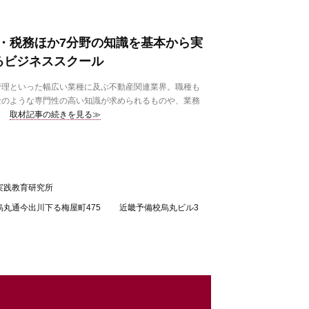
・税務ほか7分野の知識を基本から実
るビジネススクール
理といった幅広い業種に及ぶ不動産関連業界。職種も
士のような専門性の高い知識が求められるものや、業務
取材記事の続きを見る≫
実践教育研究所
烏丸通今出川下る梅屋町475 近畿予備校烏丸ビル3