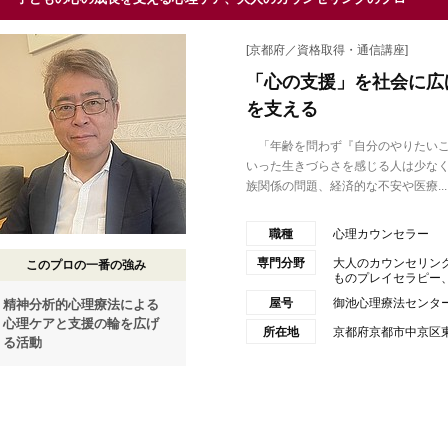
[京都府／資格取得・通信講座]
「心の支援」を社会に広
を支える
「年齢を問わず『自分のやりたいこ
いった生きづらさを感じる人は少な
族関係の問題、経済的な不安や医療...
職種
心理カウンセラー
専門分野
大人のカウンセリン
このプロの一番の強み
ものプレイセラピー、カ
屋号
御池心理療法センタ
精神分析的心理療法による
心理ケアと支援の輪を広げ
所在地
京都府京都市中京区東
る活動