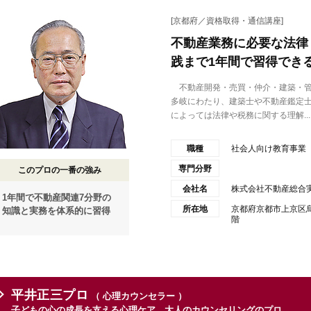
[京都府／資格取得・通信講座]
不動産業務に必要な法律
践まで1年間で習得でき
不動産開発・売買・仲介・建築・管
多岐にわたり、建築士や不動産鑑定
によっては法律や税務に関する理解...
職種
社会人向け教育事業
専門分野
このプロの一番の強み
会社名
株式会社不動産総合
1年間で不動産関連7分野の
所在地
京都府京都市上京区
知識と実務を体系的に習得
階
平井正三プロ
（ 心理カウンセラー ）
子どもの心の成長を支える心理ケア、大人のカウンセリングのプロ