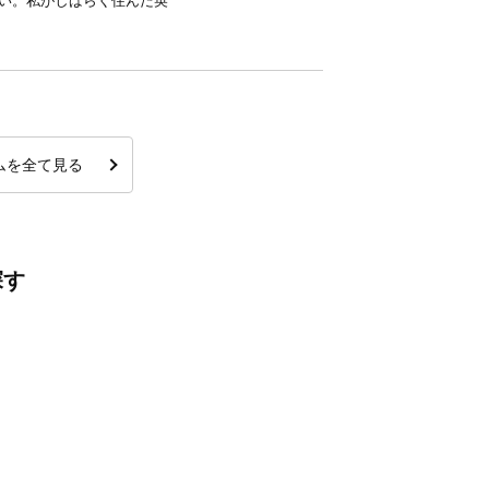
強い。私がしばらく住んだ英
ムを全て見る
探す