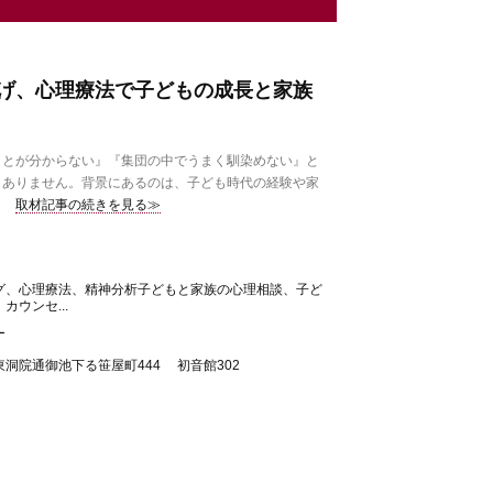
げ、心理療法で子どもの成長と家族
とが分からない』『集団の中でうまく馴染めない』と
くありません。背景にあるのは、子ども時代の経験や家
取材記事の続きを見る≫
グ、心理療法、精神分析子どもと家族の心理相談、子ど
ウンセ...
ー
洞院通御池下る笹屋町444 初音館302