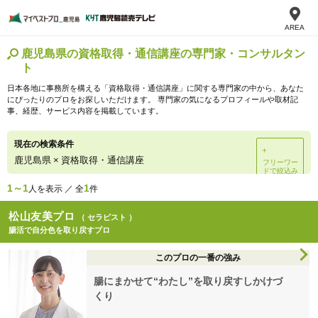
AREA
鹿児島県の資格取得・通信講座の専門家・コンサルタン
ト
日本各地に事務所を構える「資格取得・通信講座」に関する専門家の中から、あなた
にぴったりのプロをお探しいただけます。 専門家の気になるプロフィールや取材記
事、経歴、サービス内容を掲載しています。
現在の検索条件
＋
鹿児島県
×
資格取得・通信講座
フリーワー
ドで絞込み
1～1
1
人を表示 ／ 全
件
松山友美プロ
（ セラピスト ）
腸活で自分色を取り戻すプロ
このプロの一番の強み
腸にまかせて“わたし”を取り戻すしかけづ
くり