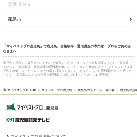
薩摩川内市
霧島市
「マイベストプロ鹿児島」で鹿児島、資格取得・通信講座の専門家・プロをご覧のみ
なさまへ
鹿児島で活躍する専門家のこだわりや魅力をご紹介！ライターの取材記事をもとに一挙掲載し
ています。資格取得・通信講座の専門家が気になったら今すぐ相談しよう！ マイベストプロ鹿
児島では気になったプロにはその場で相談もできます。あなたにあった専門家がきっと見つか
ります。 鹿児島のみんなが注目の専門家プロ探しは【マイベストプロ鹿児島】
マイベストプロ TOP
マイベストプロ鹿児島
鹿児島のスクール・習い事
鹿児島の資
マイベストプロ鹿児島について