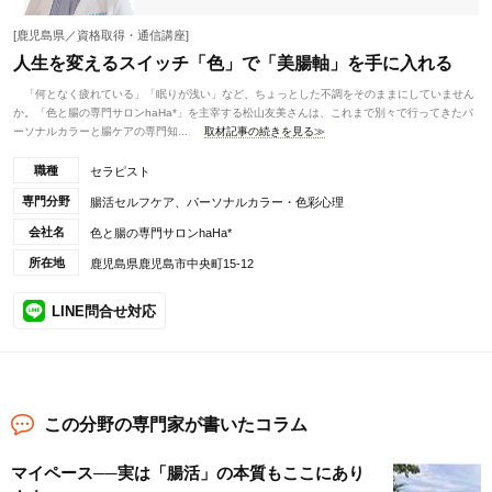
[鹿児島県／資格取得・通信講座]
人生を変えるスイッチ「色」で「美腸軸」を手に入れる
「何となく疲れている」「眠りが浅い」など、ちょっとした不調をそのままにしていません
か。「色と腸の専門サロンhaHa*」を主宰する松山友美さんは、これまで別々で行ってきたパ
ーソナルカラーと腸ケアの専門知...
取材記事の続きを見る≫
職種
セラピスト
専門分野
腸活セルフケア、パーソナルカラー・色彩心理
会社名
色と腸の専門サロンhaHa*
所在地
鹿児島県鹿児島市中央町15-12
LINE問合せ対応
この分野の専門家が書いたコラム
マイペース──実は「腸活」の本質もここにあり