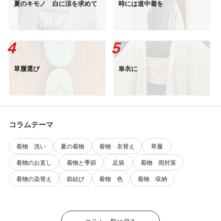
夏のキモノ 白に涼を求めて
時には道中着を
草履選び
単衣に
コラムテーマ
着物 洗い
夏の着物
着物 衣替え
草履
着物のお直し
着物と季節
足袋
着物 雨対策
着物の染替え
前結び
着物 色
着物 収納