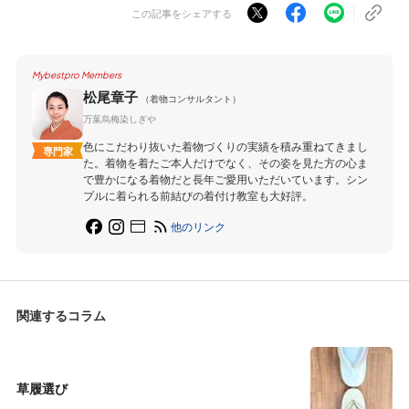
この記事をシェアする
Mybestpro Members
松尾章子
（着物コンサルタント）
万葉烏梅染しぎや
色にこだわり抜いた着物づくりの実績を積み重ねてきまし
専門家
た。着物を着たご本人だけでなく、その姿を見た方の心ま
で豊かになる着物だと長年ご愛用いただいています。シン
プルに着られる前結びの着付け教室も大好評。
他のリンク
関連するコラム
草履選び