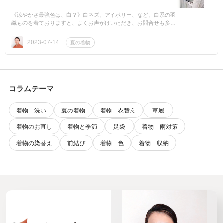
《涼やかさ最強色は、白？》白ネズ、アイボリー、など、白系の羽
織ものを着ておりますと、よくお声がけいただき、お問合せも多く
頂戴致します。やはり明度の高い白はとても涼やかで軽やかですの
で、その装い...
2023-07-14
夏の着物
コラムテーマ
着物 洗い
夏の着物
着物 衣替え
草履
着物のお直し
着物と季節
足袋
着物 雨対策
着物の染替え
前結び
着物 色
着物 収納