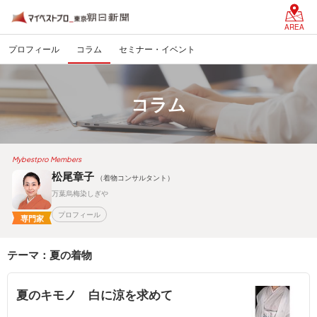
AREA
プロフィール
コラム
セミナー・イベント
コラム
Mybestpro Members
松尾章子
（着物コンサルタント）
万葉烏梅染しぎや
プロフィール
専門家
テーマ：夏の着物
夏のキモノ 白に涼を求めて