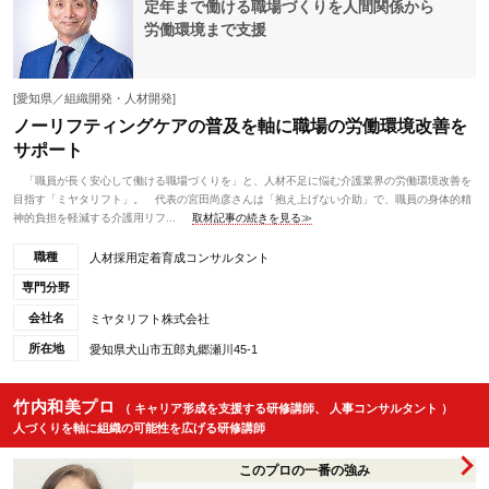
定年まで働ける職場づくりを人間関係から
労働環境まで支援
[愛知県／組織開発・人材開発]
ノーリフティングケアの普及を軸に職場の労働環境改善を
サポート
「職員が長く安心して働ける職場づくりを」と、人材不足に悩む介護業界の労働環境改善を
目指す「ミヤタリフト」。 代表の宮田尚彦さんは「抱え上げない介助」で、職員の身体的精
神的負担を軽減する介護用リフ...
取材記事の続きを見る≫
職種
人材採用定着育成コンサルタント
専門分野
会社名
ミヤタリフト株式会社
所在地
愛知県犬山市五郎丸郷瀬川45-1
竹内和美プロ
（ キャリア形成を支援する研修講師、 人事コンサルタント ）
人づくりを軸に組織の可能性を広げる研修講師
このプロの一番の強み