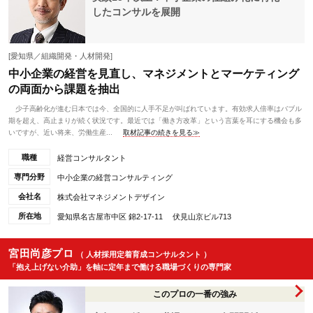
したコンサルを展開
[愛知県／組織開発・人材開発]
中小企業の経営を見直し、マネジメントとマーケティング
の両面から課題を抽出
少子高齢化が進む日本では今、全国的に人手不足が叫ばれています。有効求人倍率はバブル
期を超え、高止まりが続く状況です。最近では「働き方改革」という言葉を耳にする機会も多
いですが、近い将来、労働生産...
取材記事の続きを見る≫
職種
経営コンサルタント
専門分野
中小企業の経営コンサルティング
会社名
株式会社マネジメントデザイン
所在地
愛知県名古屋市中区 錦2-17-11 伏見山京ビル713
宮田尚彦プロ
（ 人材採用定着育成コンサルタント ）
「抱え上げない介助」を軸に定年まで働ける職場づくりの専門家
このプロの一番の強み