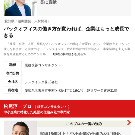
長に貢献
[愛知県／組織開発・人材開発]
バックオフィスの働き方が変われば、企業はもっと成長で
きる
「経理、会計、人事、総務などバックオフィスの働き方が変わったら、企業は今よりもっと
強くなれます」と話すのは、「シンクインク」代表取締役の平井裕さん。事業活動を支える事
務を最適化するためのコンサル...
取材記事の続きを見る≫
職種
業務改善コンサルタント
専門分野
会社名
シンクインク株式会社
所在地
愛知県名古屋市中村区名駅1丁目1番1号 JPタワー名古屋21階
松尾淳一プロ
（ 経営コンサルタント ）
中小企業に特化した経営の仕組み化の専門家
このプロの一番の強み
実績15年以上！中小企業の仕組み化に特化