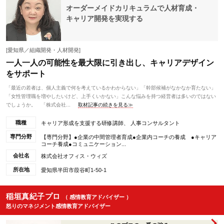
オーダーメイドカリキュラムで人材育成・
キャリア開発を実現する
[愛知県／組織開発・人材開発]
一人一人の可能性を最大限に引き出し、キャリアデザイン
をサポート
「最近の若者は、個人主義で何を考えているかわからない」「幹部候補がなかなか育たない」
「女性管理職を増やしたいけど、上手くいかない」こんな悩みを持つ経営者は多いのではない
でしょうか。 「株式会社...
取材記事の続きを見る≫
職種
キャリア形成を支援する研修講師、 人事コンサルタント
専門分野
【専門分野】●企業の中間管理者育成●企業内コーチの養成 ●キャリア
コーチ養成●コミュニケーション...
会社名
株式会社オフィス・ウィズ
所在地
愛知県半田市葭谷町1-50-1
稲垣真紀子プロ
（ 感情教育アドバイザー ）
怒りのマネジメント感情教育アドバイザー