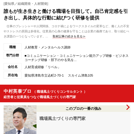
[愛知県／組織開発・人材開発]
誰もが生き生きと働ける職場を目指して。自己肯定感を引
き出し、具体的な行動に結びつく研修を提供
仕事のプレッシャーや人間関係、コロナ禍によるワークスタイルの変革など、働く人の不安
やストレスの原因は多様化。従業員の心身の健康を守ることは企業の義務であり、取り組むべ
き課題の一つとなっています。...
取材記事の続きを見る≫
職種
人材教育・メンタルヘルス講師
専門分野
■コミュニケーション・コミュニケーション能力アップ研修・ビジネス
コーチング研修・部下のやる気を...
会社名
人材育成研修「リベル」
所在地
愛知県津島市立込町2-70-1 スカイム津島105
中村英泰プロ
（ 職場風土づくりコンサルタント ）
経営者と従業員をつなぐ職場風土づくりの専門家
このプロの一番の強み
職場風土づくりの専門家