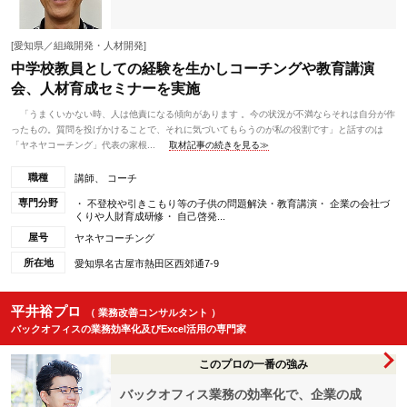
[愛知県／組織開発・人材開発]
中学校教員としての経験を生かしコーチングや教育講演
会、人材育成セミナーを実施
「うまくいかない時、人は他責になる傾向があります 。今の状況が不満ならそれは自分が作
ったもの。質問を投げかけることで、それに気づいてもらうのが私の役割です」と話すのは
「ヤネヤコーチング」代表の家根...
取材記事の続きを見る≫
職種
講師、 コーチ
専門分野
・ 不登校や引きこもり等の子供の問題解決・教育講演・ 企業の会社づ
くりや人財育成研修・ 自己啓発...
屋号
ヤネヤコーチング
所在地
愛知県名古屋市熱田区西郊通7-9
平井裕プロ
（ 業務改善コンサルタント ）
バックオフィスの業務効率化及びExcel活用の専門家
このプロの一番の強み
バックオフィス業務の効率化で、企業の成