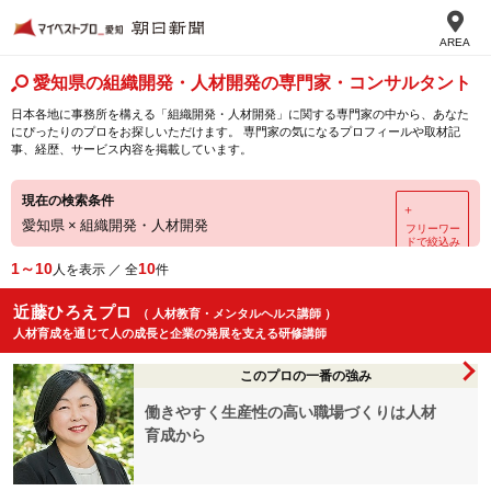
AREA
愛知県の組織開発・人材開発の専門家・コンサルタント
日本各地に事務所を構える「組織開発・人材開発」に関する専門家の中から、あなた
にぴったりのプロをお探しいただけます。 専門家の気になるプロフィールや取材記
事、経歴、サービス内容を掲載しています。
現在の検索条件
＋
愛知県
×
組織開発・人材開発
フリーワー
ドで絞込み
1～10
10
人を表示 ／ 全
件
近藤ひろえプロ
（ 人材教育・メンタルヘルス講師 ）
人材育成を通じて人の成長と企業の発展を支える研修講師
このプロの一番の強み
働きやすく生産性の高い職場づくりは人材
育成から