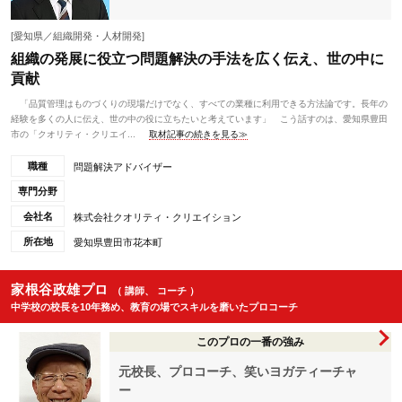
[愛知県／組織開発・人材開発]
組織の発展に役立つ問題解決の手法を広く伝え、世の中に
貢献
「品質管理はものづくりの現場だけでなく、すべての業種に利用できる方法論です。長年の
経験を多くの人に伝え、世の中の役に立ちたいと考えています」 こう話すのは、愛知県豊田
市の「クオリティ・クリエイ...
取材記事の続きを見る≫
職種
問題解決アドバイザー
専門分野
会社名
株式会社クオリティ・クリエイション
所在地
愛知県豊田市花本町
家根谷政雄プロ
（ 講師、 コーチ ）
中学校の校長を10年務め、教育の場でスキルを磨いたプロコーチ
このプロの一番の強み
元校長、プロコーチ、笑いヨガティーチャ
ー