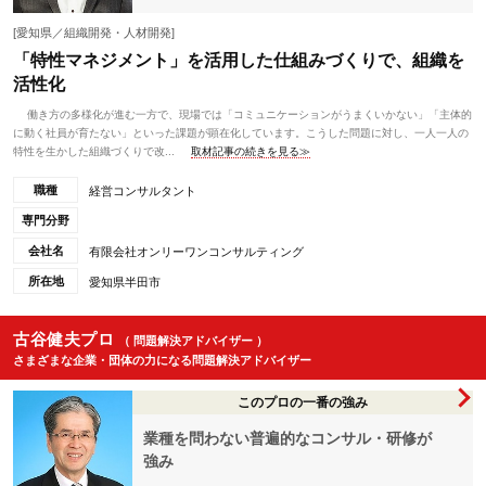
[愛知県／組織開発・人材開発]
「特性マネジメント」を活用した仕組みづくりで、組織を
活性化
働き方の多様化が進む一方で、現場では「コミュニケーションがうまくいかない」「主体的
に動く社員が育たない」といった課題が顕在化しています。こうした問題に対し、一人一人の
特性を生かした組織づくりで改...
取材記事の続きを見る≫
職種
経営コンサルタント
専門分野
会社名
有限会社オンリーワンコンサルティング
所在地
愛知県半田市
古谷健夫プロ
（ 問題解決アドバイザー ）
さまざまな企業・団体の力になる問題解決アドバイザー
このプロの一番の強み
業種を問わない普遍的なコンサル・研修が
強み