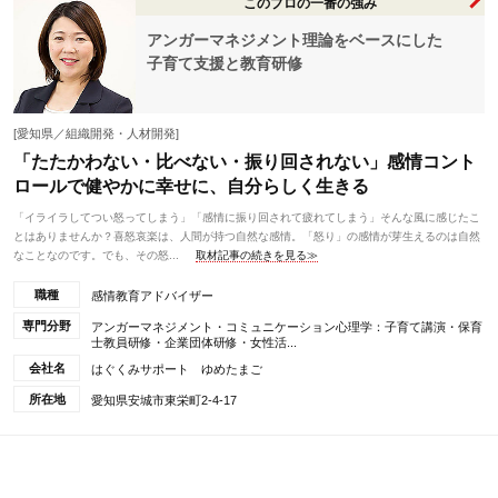
このプロの一番の強み
アンガーマネジメント理論をベースにした
子育て支援と教育研修
[愛知県／組織開発・人材開発]
「たたかわない・比べない・振り回されない」感情コント
ロールで健やかに幸せに、自分らしく生きる
「イライラしてつい怒ってしまう」「感情に振り回されて疲れてしまう」そんな風に感じたこ
とはありませんか？喜怒哀楽は、人間が持つ自然な感情。「怒り」の感情が芽生えるのは自然
なことなのです。でも、その怒...
取材記事の続きを見る≫
職種
感情教育アドバイザー
専門分野
アンガーマネジメント・コミュニケーション心理学：子育て講演・保育
士教員研修・企業団体研修・女性活...
会社名
はぐくみサポート ゆめたまご
所在地
愛知県安城市東栄町2-4-17