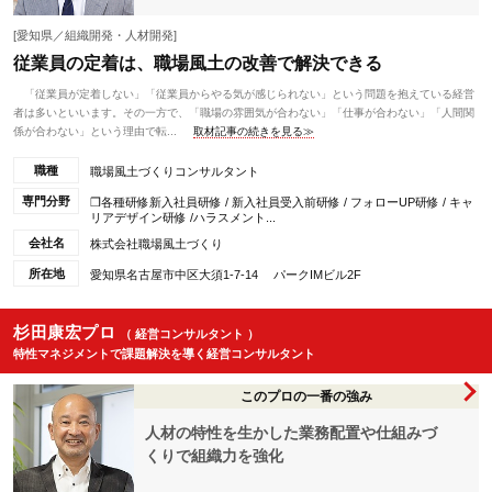
[愛知県／組織開発・人材開発]
従業員の定着は、職場風土の改善で解決できる
「従業員が定着しない」「従業員からやる気が感じられない」という問題を抱えている経営
者は多いといいます。その一方で、「職場の雰囲気が合わない」「仕事が合わない」「人間関
係が合わない」という理由で転...
取材記事の続きを見る≫
職種
職場風土づくりコンサルタント
専門分野
❒各種研修新入社員研修 / 新入社員受入前研修 / フォローUP研修 / キャ
リアデザイン研修 /ハラスメント...
会社名
株式会社職場風土づくり
所在地
愛知県名古屋市中区大須1-7-14 パークIMビル2F
杉田康宏プロ
（ 経営コンサルタント ）
特性マネジメントで課題解決を導く経営コンサルタント
このプロの一番の強み
人材の特性を生かした業務配置や仕組みづ
くりで組織力を強化