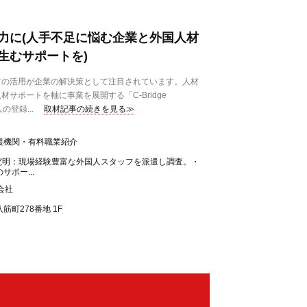
力に(人手不足に悩む企業と外国人材
生むサポートを)
の活用が企業の解決策として注目されています。人材
サポートを軸に事業を展開する「C-Bridge
の登録...
取材記事の続きを見る≫
援機関・有料職業紹介
の究明：現場経験豊富な外国人スタッフを派遣し調査。・
ポー...
式会社
町278番地 1F