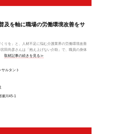
普及を軸に職場の労働環境改善をサ
くりを」と、人材不足に悩む介護業界の労働環境改善
の宮田尚彦さんは「抱え上げない介助」で、職員の身体
取材記事の続きを見る≫
ンサルタント
社
瀬川45-1