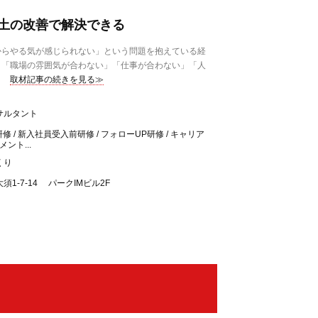
土の改善で解決できる
らやる気が感じられない」という問題を抱えている経
、「職場の雰囲気が合わない」「仕事が合わない」「人
取材記事の続きを見る≫
サルタント
 / 新入社員受入前研修 / フォローUP研修 / キャリア
ント...
くり
1-7-14 パークIMビル2F