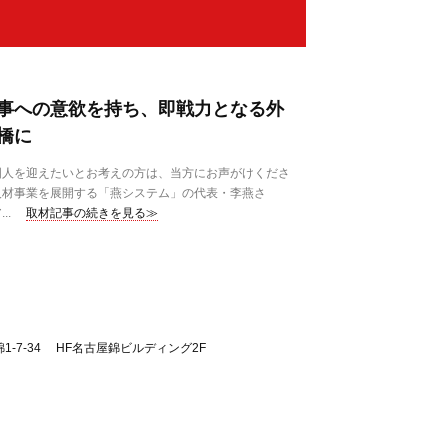
事への意欲を持ち、即戦力となる外
橋に
人を迎えたいとお考えの方は、当方にお声がけくださ
人材事業を展開する「燕システム」の代表・李燕さ
..
取材記事の続きを見る≫
-7-34 HF名古屋錦ビルディング2F