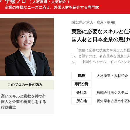
李燕プロ
（ 人材派遣・人材紹介 ）
企業の多様なニーズに応え、外国人材を紹介する専門家
[愛知県／求人・雇用・採用]
実務に必要なスキルと仕
国人材と日本企業の懸け
「実務に必要な技術力を備えた外国
い」と話すのは、名古屋市を拠点に
ん。 中国やベトナム、インドネシア.
職種
人材派遣・人材紹介
専門分野
このプロの一番の強み
会社名
株式会社燕システム
高いスキルと意欲を持つ外
所在地
愛知県名古屋市中区錦1
国人と企業の橋渡しをする
行政書士