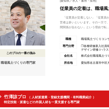
[愛知県／求人・雇用・採用]
従業員の定着は、職場風
「従業員が定着しない」「従業員か
営者は多いといいます。その一方で
間関係が合わない」という理由で転...
職種
職場風土づくりコン
専門分野
❒各種研修新入社員研修
デザイン研修 /ハラスメ
このプロの一番の強み
会社名
株式会社職場風土づ
職場風土づくりの専門家
所在地
愛知県名古屋市中区大須
竹澤諒プロ
（ 人材派遣業・登録支援機関・有料職業紹介 ）
特定技能・派遣などの外国人材を一貫支援する専門家