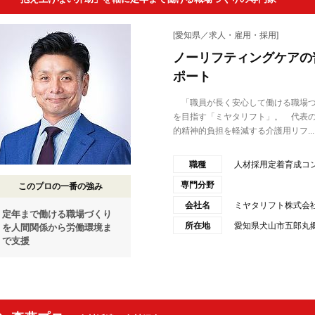
[愛知県／求人・雇用・採用]
ノーリフティングケアの
ポート
「職員が長く安心して働ける職場づ
を目指す「ミヤタリフト」。 代表
的精神的負担を軽減する介護用リフ...
職種
人材採用定着育成コ
専門分野
このプロの一番の強み
会社名
ミヤタリフト株式会
定年まで働ける職場づくり
所在地
愛知県犬山市五郎丸郷
を人間関係から労働環境ま
で支援