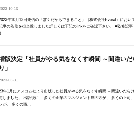
2023-10-13
2023年10月13日発信の「ぼくだからできること」（株式会社Everal）に
記事の監修を担当致しました詳しくは下記のlinkをご確認下さい。 ■監修記
す...
増版決定「社員がやる気をなくす瞬間 ～間違いだ
り」
2023-03-31
23年1月にアスコム社より出版した社員がやる気をなくす瞬間 ～間違いだら
定しました。 出版後に、 多くの企業のマネジメント層の方が、 多くの上司
ンが、 多くの職...