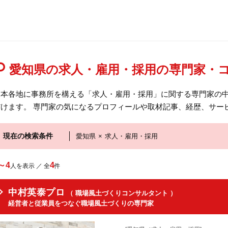
愛知県の求人・雇用・採用の専門家・
日本各地に事務所を構える「求人・雇用・採用」に関する専門家の
だけます。 専門家の気になるプロフィールや取材記事、経歴、サー
現在の検索条件
愛知県
×
求人・雇用・採用
～4
4
人を表示 ／ 全
件
中村英泰プロ
（ 職場風土づくりコンサルタント ）
経営者と従業員をつなぐ職場風土づくりの専門家