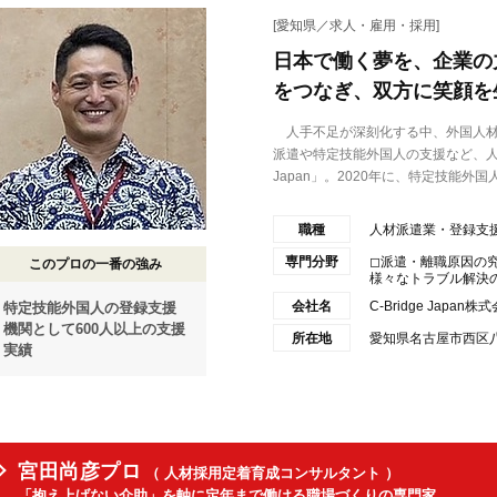
[愛知県／求人・雇用・採用]
日本で働く夢を、企業の
をつなぎ、双方に笑顔を
人手不足が深刻化する中、外国人材
派遣や特定技能外国人の支援など、人材
Japan」。2020年に、特定技能外国人
職種
人材派遣業・登録支
専門分野
◻︎派遣・離職原因
このプロの一番の強み
様々なトラブル解決のサ
会社名
C-Bridge Japan株
特定技能外国人の登録支援
機関として600人以上の支援
所在地
愛知県名古屋市西区八筋
実績
宮田尚彦プロ
（ 人材採用定着育成コンサルタント ）
「抱え上げない介助」を軸に定年まで働ける職場づくりの専門家