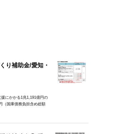
くり補助金/愛知・
にかかる1兆1,191億円の
億円（国庫債務負担含め総額