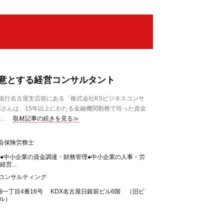
意とする経営コンサルタント
銀行名古屋支店前にある「株式会社KSビジネスコンサ
さんは、15年以上にわたる金融機関勤務で培った資金
..
取材記事の続きを見る≫
会保険労務士
援●中小企業の資金調達・財務管理●中小企業の人事・労
営...
スコンサルティング
一丁目4番16号 KDX名古屋日銀前ビル6階 （旧ビ
ル）