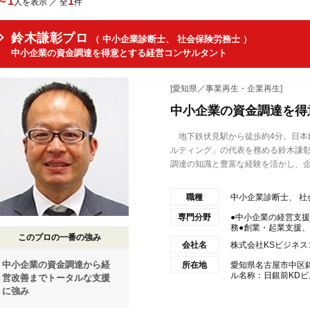
～1
1
人を表示 ／ 全
件
鈴木謙彰プロ
（ 中小企業診断士、 社会保険労務士 ）
中小企業の資金調達を得意とする経営コンサルタント
[愛知県／事業再生・企業再生]
中小企業の資金調達を得
地下鉄伏見駅から徒歩約4分。日本
ルティング」の代表を務める鈴木謙彰
調達の知識と豊富な経験を活かし、企.
職種
中小企業診断士、 社
専門分野
●中小企業の経営支
務●創業・起業支援、経
このプロの一番の強み
会社名
株式会社KSビジネ
中小企業の資金調達から経
所在地
愛知県名古屋市中区錦
ル名称：日銀前KDビ
営改善までトータルな支援
に強み