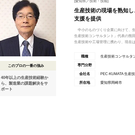
[愛知県／技術・技能]
生産技術の現場を熟知し
支援を提供
中小のものづくり企業に向けて、生産
生産技術コンサルタント」代表の熊田
生産技術や工場管理に携わり、現在は.
職種
生産技術コンサルタ
専門分野
このプロの一番の強み
会社名
PEC-KUMATA 
40年以上の生産技術経験か
所在地
愛知県岡崎市
ら、製造業の課題解決をサ
ポート