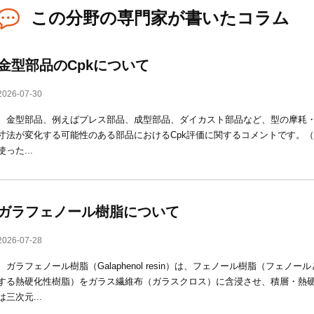
この分野の専門家が書いたコラム
金型部品のCpkについて
2026-07-30
金型部品、例えばプレス部品、成型部品、ダイカスト部品など、型の摩耗・
寸法が変化する可能性のある部品におけるCpk評価に関するコメントです。（mold
使った...
ガラフェノール樹脂について
2026-07-28
ガラフェノール樹脂（Galaphenol resin）は、フェノール樹脂（フェノ
する熱硬化性樹脂）をガラス繊維布（ガラスクロス）に含浸させ、積層・熱
は三次元...